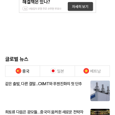
글로벌 뉴스
중국
일본
베트남
같은 출발, 다른 결말...CXMT와 푸젠진화의 첫 단추
희토류 다음은 광모듈…중국이 움켜쥔 새로운 전략자