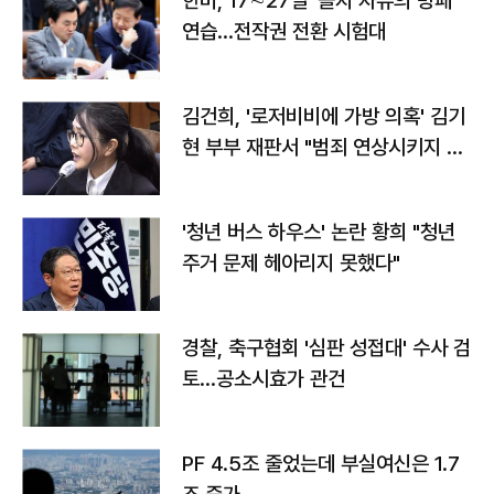
한미, 17∼27일 '을지 자유의 방패'
연습…전작권 전환 시험대
김건희, '로저비비에 가방 의혹' 김기
현 부부 재판서 "범죄 연상시키지 말
라"
'청년 버스 하우스' 논란 황희 "청년
주거 문제 헤아리지 못했다"
경찰, 축구협회 '심판 성접대' 수사 검
토…공소시효가 관건
PF 4.5조 줄었는데 부실여신은 1.7