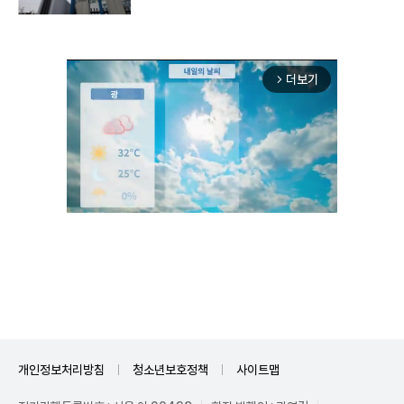
더보기
arrow_forward_ios
Unmute
개인정보처리방침
청소년보호정책
사이트맵