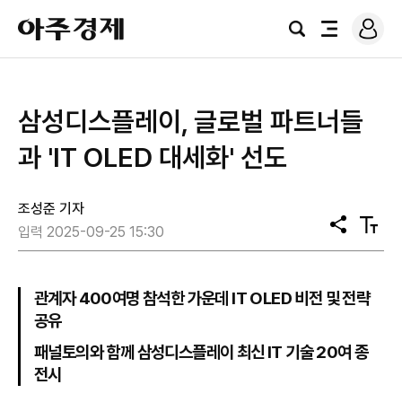
로
아
그
검
전
주
인
색
체
경
메
제
뉴
삼성디스플레이, 글로벌 파트너들
과 'IT OLED 대세화' 선도
조성준 기자
공
텍
입력 2025-09-25 15:30
유
스
트
크
기
관계자 400여명 참석한 가운데 IT OLED 비전 및 전략
공유
패널토의와 함께 삼성디스플레이 최신 IT 기술 20여 종
전시