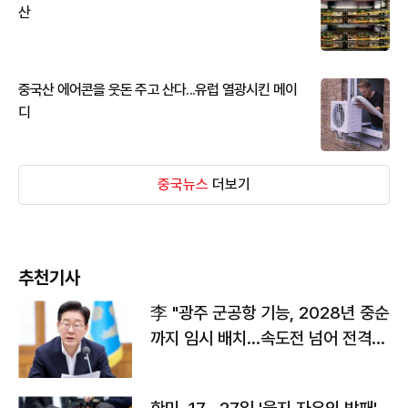
산
중국산 에어콘을 웃돈 주고 산다...유럽 열광시킨 메이
디
중국뉴스
더보기
추천기사
李 "광주 군공항 기능, 2028년 중순
까지 임시 배치…속도전 넘어 전격
전"