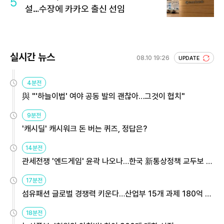
5
설…수장에 카카오 출신 선임
실시간 뉴스
08.10 19:26
UPDATE
4분전
與 "'하늘이법' 여야 공동 발의 괜찮아…그것이 협치"
9분전
'캐시딜' 캐시워크 돈 버는 퀴즈, 정답은?
14분전
관세전쟁 '엔드게임' 윤곽 나오나…한국 新통상정책 교두보 활
용해야
17분전
섬유패션 글로벌 경쟁력 키운다…산업부 15개 과제 180억 지
원
18분전