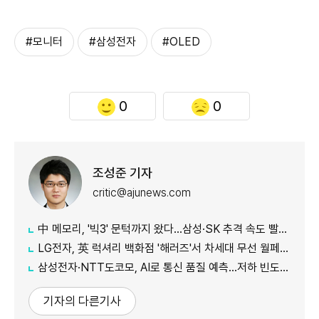
#모니터
#삼성전자
#OLED
0
0
조성준 기자
critic@ajunews.com
中 메모리, '빅3' 문턱까지 왔다…삼성·SK 추격 속도 빨라진다
LG전자, 英 럭셔리 백화점 '해러즈'서 차세대 무선 월페이퍼 TV 특별 전시
삼성전자·NTT도코모, AI로 통신 품질 예측…저하 빈도 절반 줄였다
기자의 다른기사