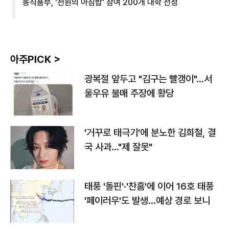
농식품부, '천원의 아침밥' 참여 200개 대학 선정
아주PICK >
광복절 앞두고 "김구는 빨갱이"…서
울우유 불매 주장에 황당
'거꾸로 태극기'에 분노한 김희철, 결
국 사과…"제 잘못"
태풍 '돌핀'·'찬홈'에 이어 16호 태풍
'페이러우'도 발생…예상 경로 보니