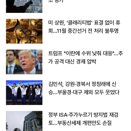
조 증가
미 상원, '클래리티법' 표결 없이 휴
회…11월 중간선거 전 처리 불투명
트럼프 "이란에 수위 낮춰 대응"…추
가 공격 대신 경제 압박
김민석, 강원·경북서 정청래에 신
승…부울경·대구 제외 모두 웃었다
정부 ISA·주가누르기 방지법 재검
토…부동산세제 개편안도 손질