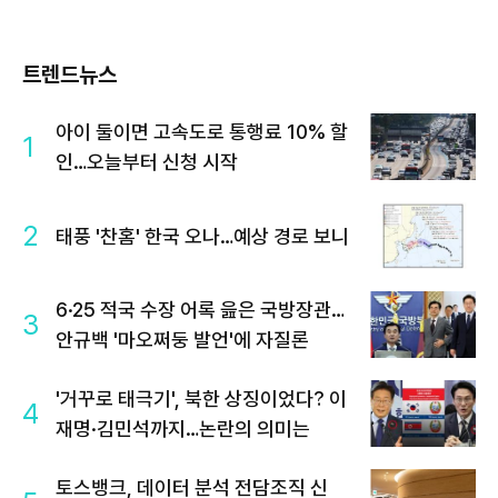
트렌드뉴스
아이 둘이면 고속도로 통행료 10% 할
1
인…오늘부터 신청 시작
2
태풍 '찬홈' 한국 오나…예상 경로 보니
6·25 적국 수장 어록 읊은 국방장관…
3
안규백 '마오쩌둥 발언'에 자질론
'거꾸로 태극기', 북한 상징이었다? 이
4
재명·김민석까지…논란의 의미는
토스뱅크, 데이터 분석 전담조직 신