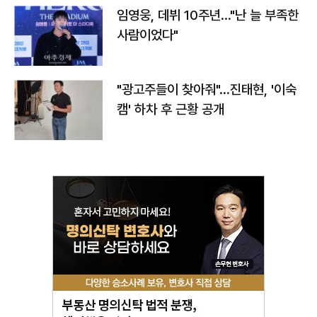
임영웅, 데뷔 10주년…"난 늘 부족한
사람이었다"
"광고주들이 찾아줘"…진태현, '이숙
캠' 하차 후 근황 공개