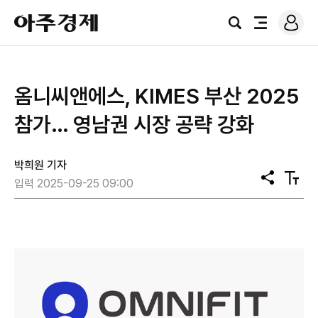
로
아
그
검
전
주
인
색
체
경
메
제
뉴
옴니씨앤에스, KIMES 부산 2025
참가… 영남권 시장 공략 강화
박희원 기자
공
텍
입력 2025-09-25 09:00
유
스
트
크
기