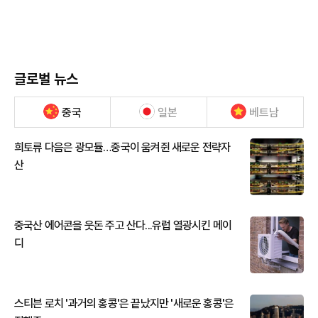
글로벌 뉴스
중국
일본
베트남
희토류 다음은 광모듈…중국이 움켜쥔 새로운 전략자
산
중국산 에어콘을 웃돈 주고 산다...유럽 열광시킨 메이
디
스티븐 로치 '과거의 홍콩'은 끝났지만 '새로운 홍콩'은