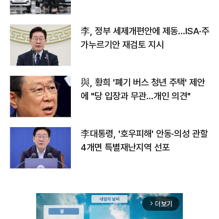
李, 정부 세제개편안에 제동…ISA·주
가누르기안 재검토 지시
與, 황희 '폐기 버스 청년 주택' 제안
에 "당 입장과 무관…개인 의견"
李대통령, '호우피해' 안동·의성 관할
4개면 특별재난지역 선포
더보기
arrow_forward_ios