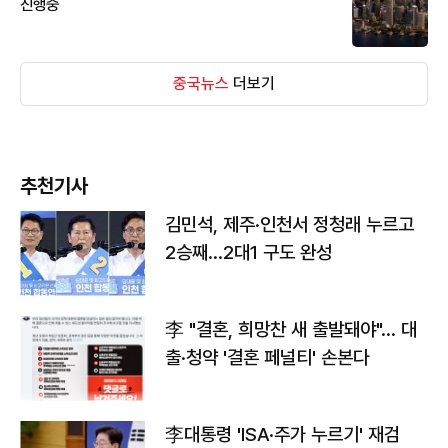
진행중
중국뉴스
더보기
추천기사
김민석, 제주·인천서 정청래 누르고
2승째…2대1 구도 완성
李 "결혼, 희망찬 새 출발돼야"… 대
출·청약 '결혼 페널티' 손본다
李대통령 'ISA·주가 누르기' 재검