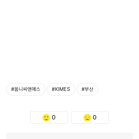
#옴니씨앤에스
#KIMES
#부산
0
0