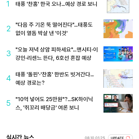
1
태풍 '찬홈' 한국 오나…예상 경로 보니
"다음 주 기온 뚝 떨어진다"…태풍도
2
없이 열돔 박살 낸 '이것'
"오늘 저녁 상암 피하세요"…맨시티·이
3
강인·리센느 뜬다, 6호선 혼잡 예상
태풍 '돌핀'·'찬홈' 한반도 빗겨간다…
4
예상 경로는?
"10억 넣어도 25만원"?…SK하이닉
5
스, '쥐꼬리 배당금' 여론 보니
실시간 뉴스
08.10 01:25
UPDATE