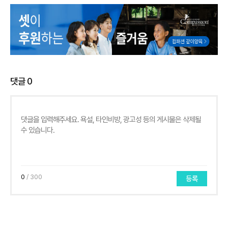
댓글
0
0
/ 300
등록