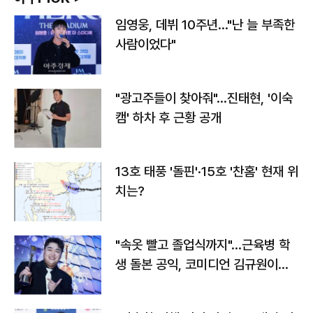
임영웅, 데뷔 10주년…"난 늘 부족한
사람이었다"
"광고주들이 찾아줘"…진태현, '이숙
캠' 하차 후 근황 공개
13호 태풍 '돌핀'·15호 '찬홈' 현재 위
치는?
"속옷 빨고 졸업식까지"…근육병 학
생 돌본 공익, 코미디언 김규원이었
다