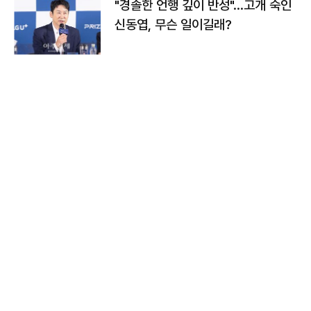
"경솔한 언행 깊이 반성"…고개 숙인
신동엽, 무슨 일이길래?