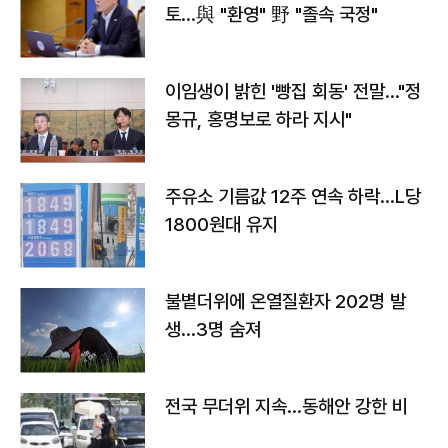
토…與 "환영" 野 "졸속 국정"
이임생이 밝힌 '빵집 회동' 전말…"정
몽규, 홍명보로 하라 지시"
주유소 기름값 12주 연속 하락…L당
1800원대 유지
불볕더위에 온열질환자 202명 발
생…3명 숨져
전국 무더위 지속…동해안 강한 비