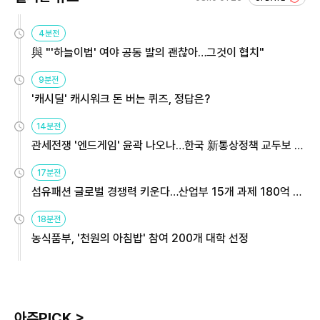
4분전
與 "'하늘이법' 여야 공동 발의 괜찮아…그것이 협치"
9분전
'캐시딜' 캐시워크 돈 버는 퀴즈, 정답은?
14분전
관세전쟁 '엔드게임' 윤곽 나오나…한국 新통상정책 교두보 활
용해야
17분전
섬유패션 글로벌 경쟁력 키운다…산업부 15개 과제 180억 지
원
18분전
농식품부, '천원의 아침밥' 참여 200개 대학 선정
아주PICK >