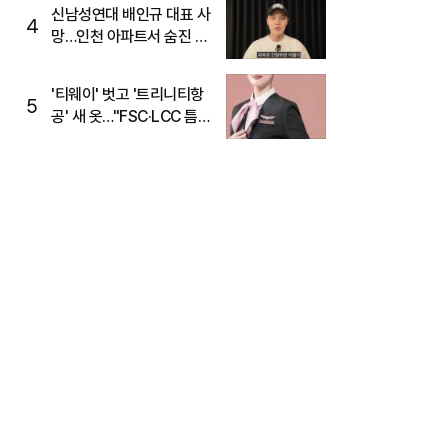
신남성연대 배인규 대표 사
4
망…인천 아파트서 숨진 채
발견
'티웨이' 벗고 '트리니티항
5
공' 새 옷…"FSC·LCC 틈
새, SSC 전략으로 공략"