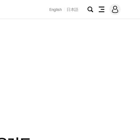
로
English
日本語
그
검
전
인
색
체
메
뉴