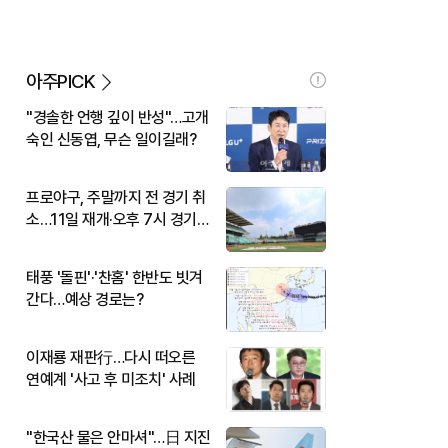
아주PICK
"경솔한 언행 깊이 반성"…고개
숙인 신동엽, 무슨 일이길래?
프로야구, 주말까지 전 경기 취
소…11일 재개·오후 7시 경기
시작
태풍 '돌핀'·'찬홈' 한반도 빗겨
간다…예상 경로는?
이재룡 재판行…다시 떠오른
연예계 '사고 후 미조치' 사례
"한국산 물은 안마셔"…日 지진