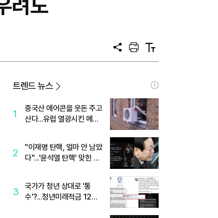
 우려도
공
프
텍
유
린
스
트
트
크
기
트렌드 뉴스
중국산 에어콘을 웃돈 주고
1
산다...유럽 열광시킨 메이
디
"이재명 탄핵, 얼마 안 남았
2
다"...'윤석열 탄핵' 맞힌 무
당, '성지글' 등장
국가가 청년 상대로 '통
3
수'?...청년미래적금 12%
준다더니 "응, 오류야"