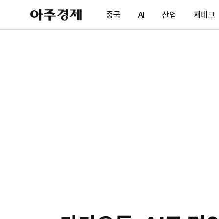
아
중국
AI
산업
재테크
주
경
제