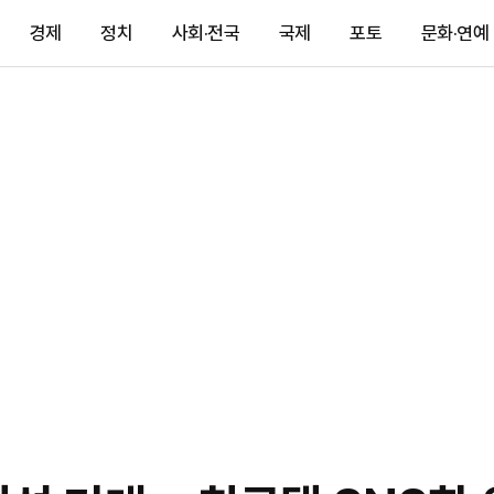
경제
정치
사회·전국
국제
포토
문화·연예