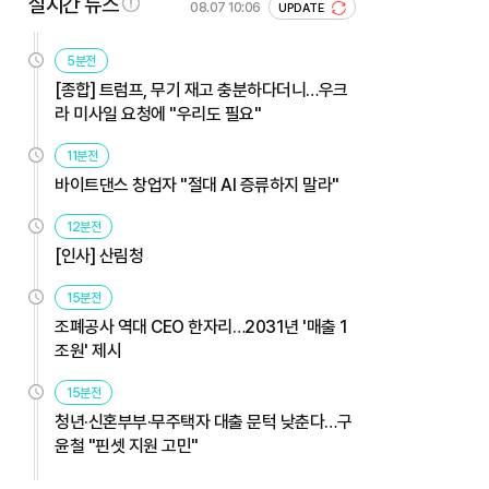
실시간 뉴스
08.07 10:06
UPDATE
5분전
[종합] 트럼프, 무기 재고 충분하다더니…우크
라 미사일 요청에 "우리도 필요"
11분전
바이트댄스 창업자 "절대 AI 증류하지 말라"
12분전
[인사] 산림청
15분전
조폐공사 역대 CEO 한자리…2031년 '매출 1
조원' 제시
15분전
청년·신혼부부·무주택자 대출 문턱 낮춘다…구
윤철 "핀셋 지원 고민"