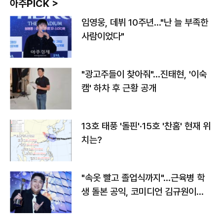
아주PICK >
임영웅, 데뷔 10주년…"난 늘 부족한
사람이었다"
"광고주들이 찾아줘"…진태현, '이숙
캠' 하차 후 근황 공개
13호 태풍 '돌핀'·15호 '찬홈' 현재 위
치는?
"속옷 빨고 졸업식까지"…근육병 학
생 돌본 공익, 코미디언 김규원이었
다