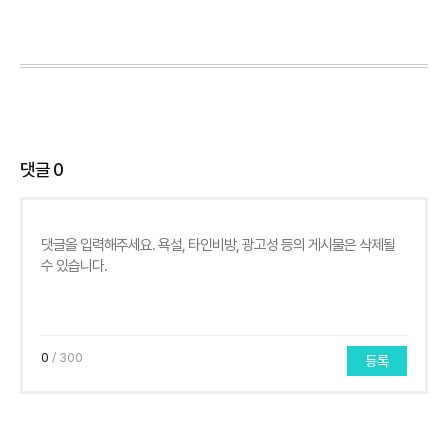
댓글
0
0
/ 300
등록