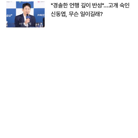
"경솔한 언행 깊이 반성"…고개 숙인
신동엽, 무슨 일이길래?