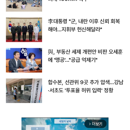
李대통령 "군, 내란 이후 신뢰 회복
해야…지휘부 헌신해달라"
與, 부동산 세제 개편안 비판 오세훈
에 '맹공'…"공급 억제기"
합수본, 선관위 9곳 추가 압색…강남
·서초도 '투표율 허위 입력' 정황
더보기
arrow_forward_ios