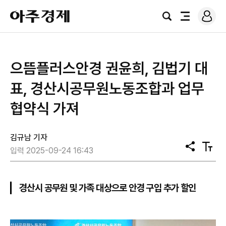
로
아
그
검
전
주
인
색
체
경
메
제
뉴
으뜸플러스안경 권윤희, 김법기 대
표, 경산시공무원노동조합과 업무
협약식 가져
김규남 기자
공
텍
입력 2025-09-24 16:43
유
스
트
크
기
경산시 공무원 및 가족 대상으로 안경 구입 추가 할인