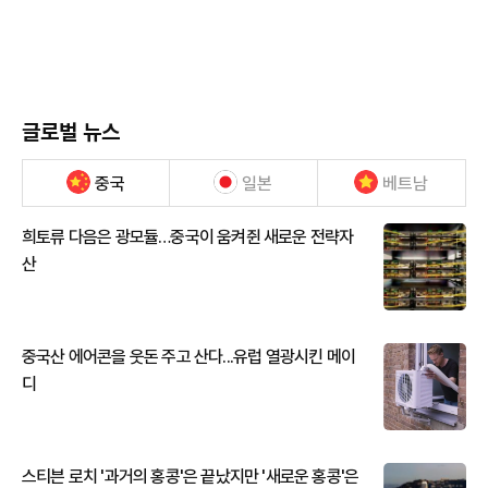
글로벌 뉴스
중국
일본
베트남
희토류 다음은 광모듈…중국이 움켜쥔 새로운 전략자
산
중국산 에어콘을 웃돈 주고 산다...유럽 열광시킨 메이
디
스티븐 로치 '과거의 홍콩'은 끝났지만 '새로운 홍콩'은