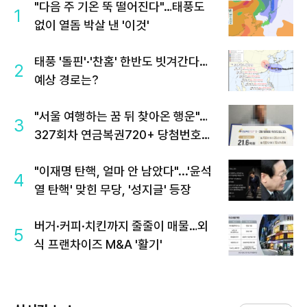
"다음 주 기온 뚝 떨어진다"…태풍도
1
없이 열돔 박살 낸 '이것'
태풍 '돌핀'·'찬홈' 한반도 빗겨간다…
2
예상 경로는?
"서울 여행하는 꿈 뒤 찾아온 행운"…
3
327회차 연금복권720+ 당첨번호조
회 주목
"이재명 탄핵, 얼마 안 남았다"...'윤석
4
열 탄핵' 맞힌 무당, '성지글' 등장
버거·커피·치킨까지 줄줄이 매물…외
5
식 프랜차이즈 M&A '활기'