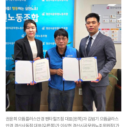
권윤희 으뜸플러스안경 펜타힐즈점 대표(왼쪽)과 김범기 으뜸글라스
안경 경산사동점 대표(오른쪽)가 이상현 경산시공무원노조위원장(가