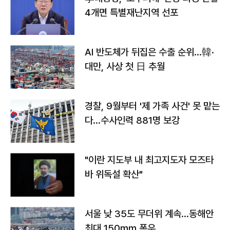
4개면 특별재난지역 선포
AI 반도체가 뒤집은 수출 순위…韓·
대만, 사상 첫 日 추월
경찰, 9월부터 '제 가족 사건' 못 맡는
다…수사인력 881명 보강
"이란 지도부 내 최고지도자 모즈타
바 위독설 확산"
서울 낮 35도 무더위 계속…동해안
최대 150㎜ 폭우