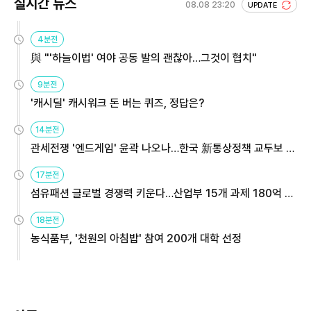
실시간 뉴스
08.08 23:20
UPDATE
4분전
與 "'하늘이법' 여야 공동 발의 괜찮아…그것이 협치"
9분전
'캐시딜' 캐시워크 돈 버는 퀴즈, 정답은?
14분전
관세전쟁 '엔드게임' 윤곽 나오나…한국 新통상정책 교두보 활
용해야
17분전
섬유패션 글로벌 경쟁력 키운다…산업부 15개 과제 180억 지
원
18분전
농식품부, '천원의 아침밥' 참여 200개 대학 선정