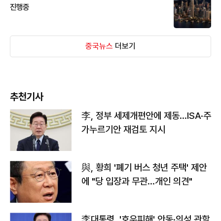
진행중
중국뉴스
더보기
추천기사
李, 정부 세제개편안에 제동…ISA·주
가누르기안 재검토 지시
與, 황희 '폐기 버스 청년 주택' 제안
에 "당 입장과 무관…개인 의견"
李대통령, '호우피해' 안동·의성 관할