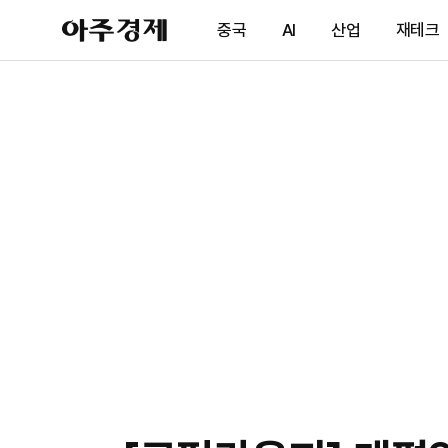
아
중국
AI
산업
재테크
주
경
제