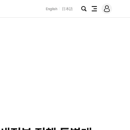
로
English
日本語
그
검
전
인
색
체
메
뉴