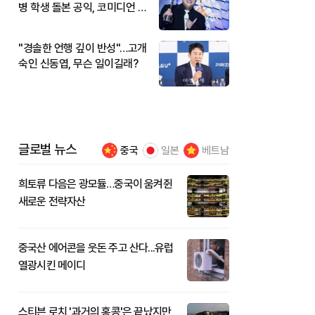
병 학생 돌본 공익, 코미디언 김
규원이었다
"경솔한 언행 깊이 반성"…고개
숙인 신동엽, 무슨 일이길래?
글로벌 뉴스
중국
일본
베트남
희토류 다음은 광모듈…중국이 움켜쥔
새로운 전략자산
중국산 에어콘을 웃돈 주고 산다...유럽
열광시킨 메이디
스티븐 로치 '과거의 홍콩'은 끝났지만