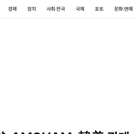
경제
정치
사회·전국
국제
포토
문화·연예