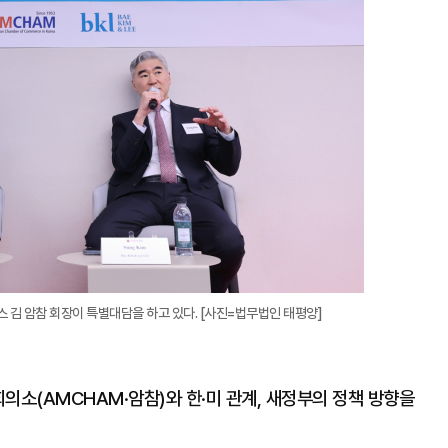
확
대
스 김 암참 회장이 특별대담을 하고 있다. [사진=법무법인 태평양]
의소(AMCHAM·암참)와 한·미 관계, 새정부의 정책 방향을