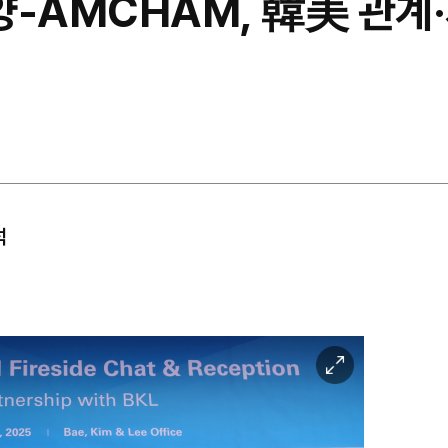
양-AMCHAM, 韓美 관계
석
이
미
지