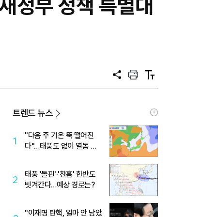
·새정부 정책 특별대
공
프
텍
유
린
스
트
트
크
기
트렌드 뉴스
"다음 주 기온 뚝 떨어진
1
다"…태풍도 없이 열돔 박
살 낸 '이것'
태풍 '돌핀'·'찬홈' 한반도
2
빗겨간다…예상 경로는?
"이재명 탄핵, 얼마 안 남았