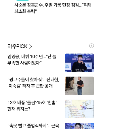
사순문 장흥군수, 주말 가뭄 현장 점검…"피해
최소화 총력"
아주PICK
임영웅, 데뷔 10주년…"난 늘
부족한 사람이었다"
"광고주들이 찾아줘"…진태현,
'이숙캠' 하차 후 근황 공개
13호 태풍 '돌핀'·15호 '찬홈'
현재 위치는?
"속옷 빨고 졸업식까지"…근육