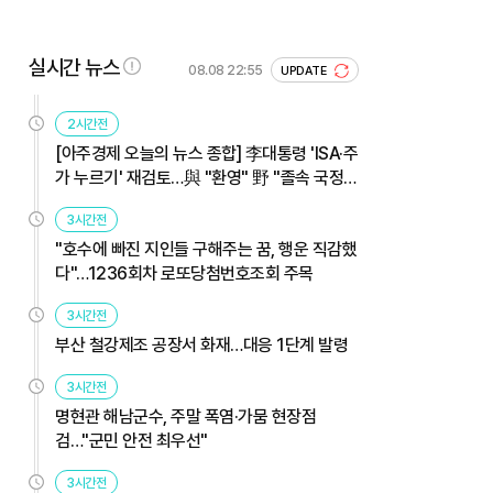
실시간 뉴스
08.08 22:55
UPDATE
2시간전
[아주경제 오늘의 뉴스 종합] 李대통령 'ISA·주
가 누르기' 재검토…與 "환영" 野 "졸속 국정"
外
3시간전
"호수에 빠진 지인들 구해주는 꿈, 행운 직감했
다"…1236회차 로또당첨번호조회 주목
3시간전
부산 철강제조 공장서 화재…대응 1단계 발령
3시간전
명현관 해남군수, 주말 폭염·가뭄 현장점
검…"군민 안전 최우선"
3시간전