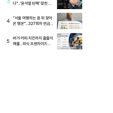
3
다"...'윤석열 탄핵' 맞힌 무
당, '성지글' 등장
"서울 여행하는 꿈 뒤 찾아
4
온 행운"…327회차 연금
복권720+ 당첨번호조회
주목
버거·커피·치킨까지 줄줄이
5
매물…외식 프랜차이즈
M&A '활기'