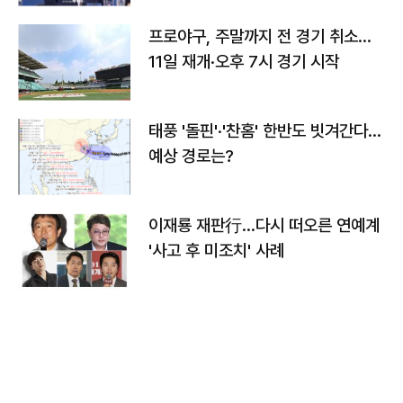
프로야구, 주말까지 전 경기 취소…
11일 재개·오후 7시 경기 시작
태풍 '돌핀'·'찬홈' 한반도 빗겨간다…
예상 경로는?
이재룡 재판行…다시 떠오른 연예계
'사고 후 미조치' 사례