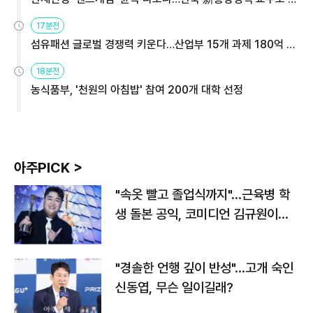
용해야
17분전
섬유패션 글로벌 경쟁력 키운다…산업부 15개 과제 180억 지
원
18분전
농식품부, '천원의 아침밥' 참여 200개 대학 선정
아주PICK >
"속옷 빨고 졸업식까지"…근육병 학
생 돌본 공익, 코미디언 김규원이었
다
"경솔한 언행 깊이 반성"…고개 숙인
신동엽, 무슨 일이길래?