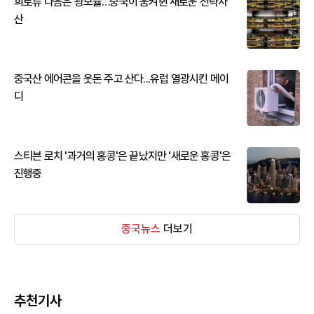
희토류 다음은 광모듈…중국이 움켜쥔 새로운 전략자
산
중국산 에어콘을 웃돈 주고 산다...유럽 열광시킨 메이
디
스티븐 로치 '과거의 홍콩'은 끝났지만 '새로운 홍콩'은
진행중
중국뉴스
더보기
추천기사