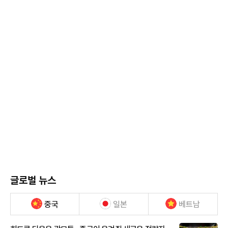
글로벌 뉴스
중국
일본
베트남