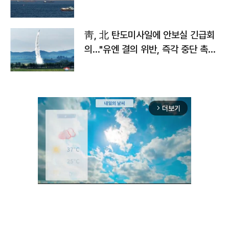
靑, 北 탄도미사일에 안보실 긴급회
의…"유엔 결의 위반, 즉각 중단 촉
구"
더보기
arrow_forward_ios
Unmute