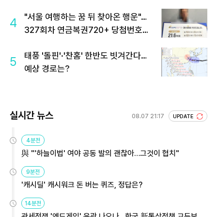
"서울 여행하는 꿈 뒤 찾아온 행운"…
4
327회차 연금복권720+ 당첨번호조
회 주목
태풍 '돌핀'·'찬홈' 한반도 빗겨간다…
5
예상 경로는?
실시간 뉴스
08.07 21:17
UPDATE
4분전
與 "'하늘이법' 여야 공동 발의 괜찮아…그것이 협치"
9분전
'캐시딜' 캐시워크 돈 버는 퀴즈, 정답은?
14분전
관세전쟁 '엔드게임' 윤곽 나오나…한국 新통상정책 교두보 활