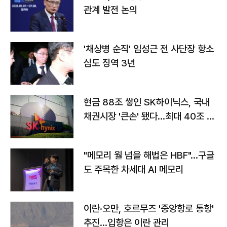
관계 발전 논의
'채상병 순직' 임성근 전 사단장 항소
심도 징역 3년
현금 88조 쌓인 SK하이닉스, 국내
채권시장 '큰손' 됐다…최대 40조 투
자
"메모리 월 넘을 해법은 HBF"…구글
도 주목한 차세대 AI 메모리
이란·오만, 호르무즈 '중앙항로 통항'
추진…입항은 이란 관리