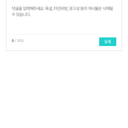
0
/ 300
등록