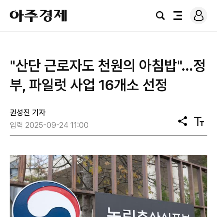
로
아
그
검
전
주
인
색
체
경
메
제
뉴
"산단 근로자도 천원의 아침밥"…정
부, 파일럿 사업 16개소 선정
권성진 기자
공
텍
입력 2025-09-24 11:00
유
스
트
크
기