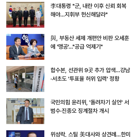
李대통령 "군, 내란 이후 신뢰 회복
해야…지휘부 헌신해달라"
與, 부동산 세제 개편안 비판 오세훈
에 '맹공'…"공급 억제기"
합수본, 선관위 9곳 추가 압색…강남
·서초도 '투표율 허위 입력' 정황
국민의힘 윤리위, '돌려차기 실언' 서
범수·진종오 징계절차 개시
위성락, 스틸 美대사와 상견례…한미