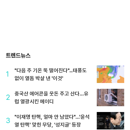
트렌드뉴스
"다음 주 기온 뚝 떨어진다"…태풍도
1
없이 열돔 박살 낸 '이것'
중국산 에어콘을 웃돈 주고 산다...유
2
럽 열광시킨 메이디
"이재명 탄핵, 얼마 안 남았다"...'윤석
3
열 탄핵' 맞힌 무당, '성지글' 등장