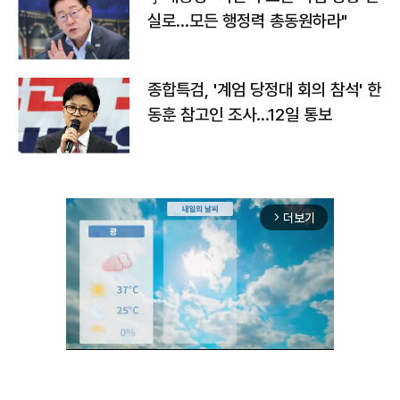
실로…모든 행정력 총동원하라"
종합특검, '계엄 당정대 회의 참석' 한
동훈 참고인 조사...12일 통보
더보기
arrow_forward_ios
Unmute