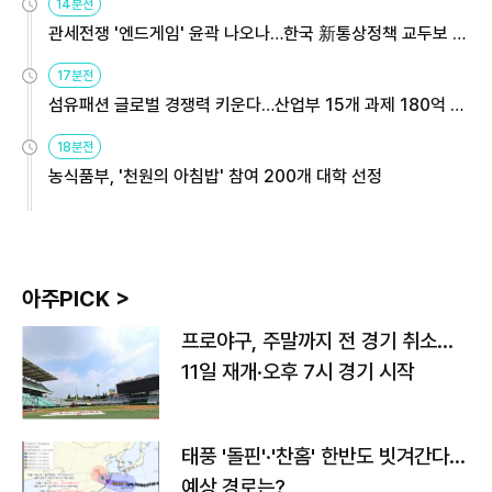
14분전
관세전쟁 '엔드게임' 윤곽 나오나…한국 新통상정책 교두보 활
용해야
17분전
섬유패션 글로벌 경쟁력 키운다…산업부 15개 과제 180억 지
원
18분전
농식품부, '천원의 아침밥' 참여 200개 대학 선정
아주PICK >
프로야구, 주말까지 전 경기 취소…
11일 재개·오후 7시 경기 시작
태풍 '돌핀'·'찬홈' 한반도 빗겨간다…
예상 경로는?