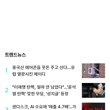
트렌드뉴스
중국산 에어콘을 웃돈 주고 산다...유
1
럽 열광시킨 메이디
"이재명 탄핵, 얼마 안 남았다"...'윤석
2
열 탄핵' 맞힌 무당, '성지글' 등장
샌디스크, AI 수요에 '매출 4.7배'…가
3