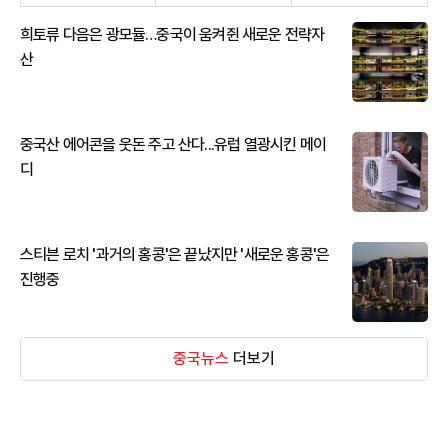
희토류 다음은 광모듈…중국이 움켜쥔 새로운 전략자
산
중국산 에어콘을 웃돈 주고 산다...유럽 열광시킨 메이
디
스티븐 로치 '과거의 홍콩'은 끝났지만 '새로운 홍콩'은
진행중
중국뉴스
더보기