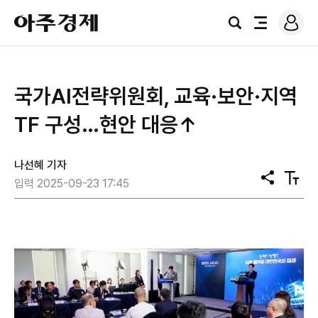
로
아
그
검
전
주
인
색
체
경
메
제
뉴
국가AI전략위원회, 교육·보안·지역
TF 구성…현안 대응↑
나선혜 기자
공
텍
입력 2025-09-23 17:45
유
스
트
크
기