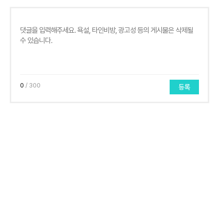
0
/ 300
등록