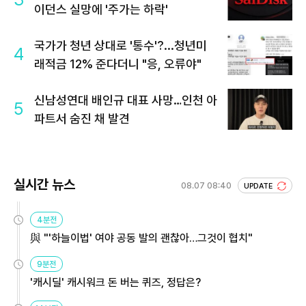
이던스 실망에 '주가는 하락'
국가가 청년 상대로 '통수'?...청년미
4
래적금 12% 준다더니 "응, 오류야"
신남성연대 배인규 대표 사망…인천 아
5
파트서 숨진 채 발견
실시간 뉴스
08.07 08:40
UPDATE
4분전
與 "'하늘이법' 여야 공동 발의 괜찮아…그것이 협치"
9분전
'캐시딜' 캐시워크 돈 버는 퀴즈, 정답은?