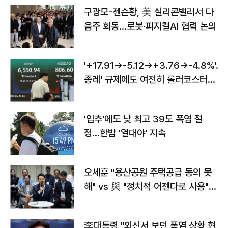
구광모-젠슨황, 美 실리콘밸리서 다
음주 회동…로봇·피지컬AI 협력 논의
'+17.91→-5.12→+3.76→-4.8%'…'
종레' 규제에도 여전히 롤러코스터
타는 코스피
'입추'에도 낮 최고 39도 폭염 절
정…한밤 '열대야' 지속
오세훈 "용산공원 주택공급 동의 못
해" vs 與 "정치적 어젠다로 사용"
맞불
李대통령 "외신서 보던 폭염 상황 현