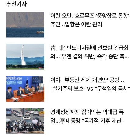
추천기사
이란·오만, 호르무즈 '중앙항로 통항'
추진…입항은 이란 관리
靑, 北 탄도미사일에 안보실 긴급회
의…"유엔 결의 위반, 즉각 중단 촉
구"
여야, '부동산 세제 개편안' 공방…
"실거주자 보호" vs "무책임의 극치"
경제성장까지 갉아먹는 역대급 폭
염…李대통령 "국가적 기후 재난"