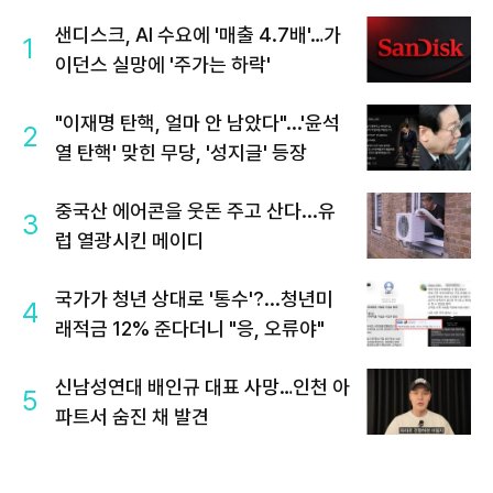
샌디스크, AI 수요에 '매출 4.7배'…가
1
이던스 실망에 '주가는 하락'
"이재명 탄핵, 얼마 안 남았다"...'윤석
2
열 탄핵' 맞힌 무당, '성지글' 등장
중국산 에어콘을 웃돈 주고 산다...유
3
럽 열광시킨 메이디
국가가 청년 상대로 '통수'?...청년미
4
래적금 12% 준다더니 "응, 오류야"
신남성연대 배인규 대표 사망…인천 아
5
파트서 숨진 채 발견