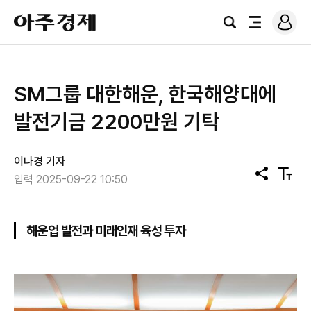
로
아
그
검
전
주
인
색
체
경
메
제
뉴
SM그룹 대한해운, 한국해양대에
발전기금 2200만원 기탁
이나경 기자
공
텍
입력 2025-09-22 10:50
유
스
트
크
기
해운업 발전과 미래인재 육성 투자