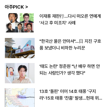
아주PICK >
이재룡 재판行…다시 떠오른 연예계
'사고 후 미조치' 사례
"한국산 물은 안마셔"…日 지진 구호
품 보냈더니 비하한 누리꾼
'태도 논란' 정준원 "난 배우 하면 안
되는 사람인가? 생각 했다"
13호 '돌핀' 이어 14호 태풍 '구지
라'·15호 태풍 '찬홈' 발생…현재 위
치와 이동경로는?