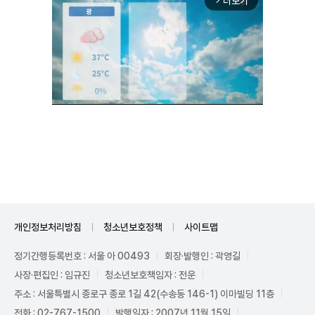
더보기
arrow_forward_ios
Unmute
개인정보처리방침
청소년보호정책
사이트맵
정기간행등록번호 : 서울 아 00493
회장·발행인 : 곽영길
사장·편집인 : 임규진
청소년보호책임자 : 전운
주소 : 서울특별시 종로구 종로 1길 42(수송동 146-1) 이마빌딩 11층
전화 : 02-767-1500
발행일자 : 2007년 11월 15일