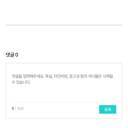
댓글
0
0
/ 300
등록