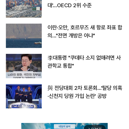
대'…OECD 2위 수준
이란·오만, 호르무즈 새 항로 좌표 합
의…"전면 개방은 아냐"
李대통령 "쿠데타 소지 없애려면 사
관학교 통합"
與 전당대회 2차 토론회…'탈당 의혹
·신천지 당원 가입 논란' 공방