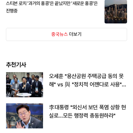
스티븐 로치 '과거의 홍콩'은 끝났지만 '새로운 홍콩'은
진행중
중국뉴스
더보기
추천기사
오세훈 "용산공원 주택공급 동의 못
해" vs 與 "정치적 어젠다로 사용"
맞불
李대통령 "외신서 보던 폭염 상황 현
실로…모든 행정력 총동원하라"