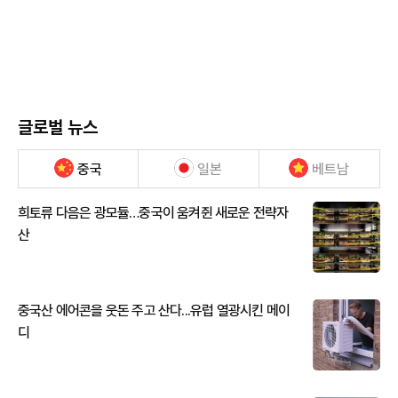
글로벌 뉴스
중국
일본
베트남
희토류 다음은 광모듈…중국이 움켜쥔 새로운 전략자
산
중국산 에어콘을 웃돈 주고 산다...유럽 열광시킨 메이
디