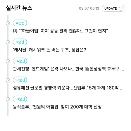
실시간 뉴스
08.07 06:13
UPDATE
4분전
與 "'하늘이법' 여야 공동 발의 괜찮아…그것이 협치"
9분전
'캐시딜' 캐시워크 돈 버는 퀴즈, 정답은?
14분전
관세전쟁 '엔드게임' 윤곽 나오나…한국 新통상정책 교두보 활
용해야
17분전
섬유패션 글로벌 경쟁력 키운다…산업부 15개 과제 180억 지
원
18분전
농식품부, '천원의 아침밥' 참여 200개 대학 선정