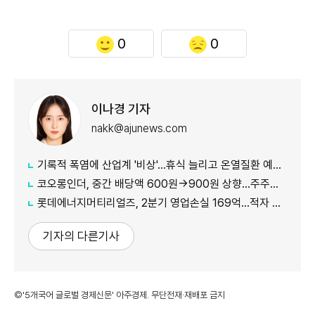
0
0
이나경 기자
nakk@ajunews.com
기록적 폭염에 산업계 '비상'…휴식 늘리고 온열질환 예방 총력
코오롱인더, 중간 배당액 600원→900원 상향...주주가치 제고 차원
롯데에너지머티리얼즈, 2분기 영업손실 169억...적자 지속
기자의 다른기사
©'5개국어 글로벌 경제신문' 아주경제. 무단전재·재배포 금지