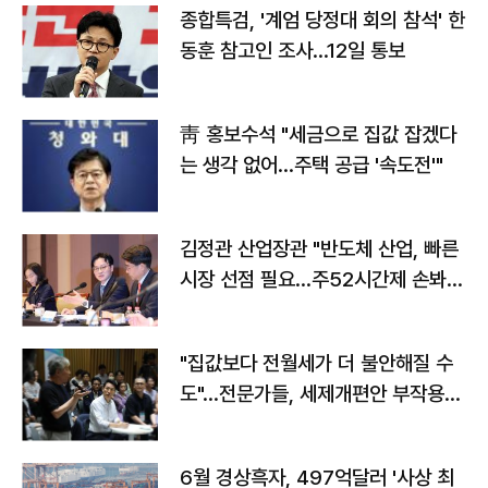
종합특검, '계엄 당정대 회의 참석' 한
동훈 참고인 조사...12일 통보
靑 홍보수석 "세금으로 집값 잡겠다
는 생각 없어…주택 공급 '속도전'"
김정관 산업장관 "반도체 산업, 빠른
시장 선점 필요…주52시간제 손봐
야"
"집값보다 전월세가 더 불안해질 수
도"…전문가들, 세제개편안 부작용
우려
6월 경상흑자, 497억달러 '사상 최