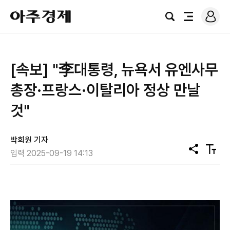
로
아
그
검
전
주
인
색
체
경
메
제
뉴
[속보] "李대통령, 뉴욕서 유엔사무
총장·프랑스·이탈리아 정상 만날
것"
박희원 기자
공
텍
입력 2025-09-19 14:13
유
스
트
크
기