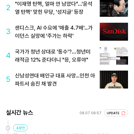
"이재명 탄핵, 얼마 안 남았다"...'윤석
2
열 탄핵' 맞힌 무당, '성지글' 등장
샌디스크, AI 수요에 '매출 4.7배'…가
3
이던스 실망에 '주가는 하락'
국가가 청년 상대로 '통수'?...청년미
4
래적금 12% 준다더니 "응, 오류야"
신남성연대 배인규 대표 사망…인천 아
5
파트서 숨진 채 발견
실시간 뉴스
08.07 08:57
UPDATE
4분전