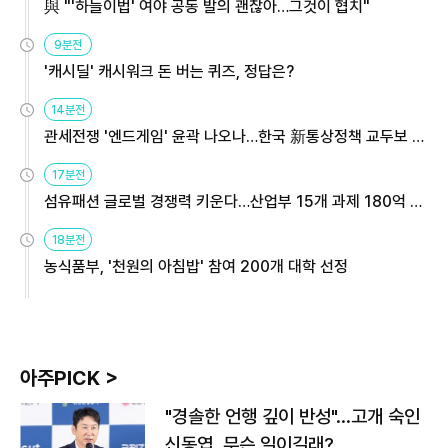
與 "'하늘이법' 여야 공동 발의 괜찮아…그것이 협치"
9분전
'캐시딜' 캐시워크 돈 버는 퀴즈, 정답은?
14분전
관세전쟁 '엔드게임' 윤곽 나오나…한국 新통상정책 교두보 활
용해야
17분전
섬유패션 글로벌 경쟁력 키운다…산업부 15개 과제 180억 지
원
18분전
농식품부, '천원의 아침밥' 참여 200개 대학 선정
아주PICK >
"경솔한 언행 깊이 반성"…고개 숙인
신동엽, 무슨 일이길래?