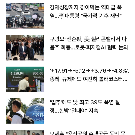
경제성장까지 갉아먹는 역대급 폭
염…李대통령 "국가적 기후 재난"
구광모-젠슨황, 美 실리콘밸리서 다
음주 회동…로봇·피지컬AI 협력 논의
'+17.91→-5.12→+3.76→-4.8%'…'
종레' 규제에도 여전히 롤러코스터
타는 코스피
'입추'에도 낮 최고 39도 폭염 절
정…한밤 '열대야' 지속
오세훈 "용산공원 주택공급 동의 못