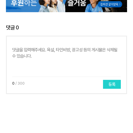
댓글
0
0
/ 300
등록