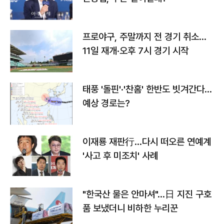
프로야구, 주말까지 전 경기 취소…
11일 재개·오후 7시 경기 시작
태풍 '돌핀'·'찬홈' 한반도 빗겨간다…
예상 경로는?
이재룡 재판行…다시 떠오른 연예계
'사고 후 미조치' 사례
"한국산 물은 안마셔"…日 지진 구호
품 보냈더니 비하한 누리꾼