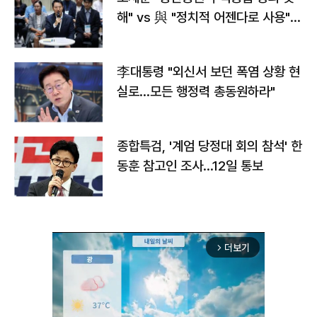
해" vs 與 "정치적 어젠다로 사용"
맞불
李대통령 "외신서 보던 폭염 상황 현
실로…모든 행정력 총동원하라"
종합특검, '계엄 당정대 회의 참석' 한
동훈 참고인 조사...12일 통보
더보기
arrow_forward_ios