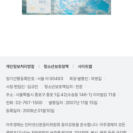
Unmute
개인정보처리방침
청소년보호정책
사이트맵
정기간행등록번호 : 서울 아 00493
회장·발행인 : 곽영길
사장·편집인 : 임규진
청소년보호책임자 : 전운
주소 : 서울특별시 종로구 종로 1길 42(수송동 146-1) 이마빌딩 11층
전화 : 02-767-1500
발행일자 : 2007년 11월 15일
등록일자 : 2008년 01월10일
아주경제는 인터넷신문윤리위원회 윤리강령을 준수합니다. 아주경제의 모든
콘텐츠(기사)는 저작권법의 보호를 받으며, 무단전재, 복사, 배포 등을 금지합