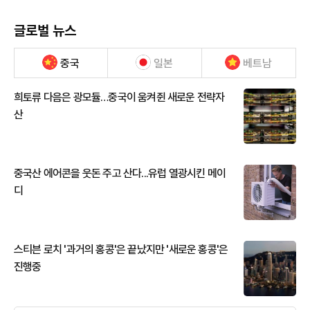
글로벌 뉴스
중국
일본
베트남
희토류 다음은 광모듈…중국이 움켜쥔 새로운 전략자
산
중국산 에어콘을 웃돈 주고 산다...유럽 열광시킨 메이
디
스티븐 로치 '과거의 홍콩'은 끝났지만 '새로운 홍콩'은
진행중