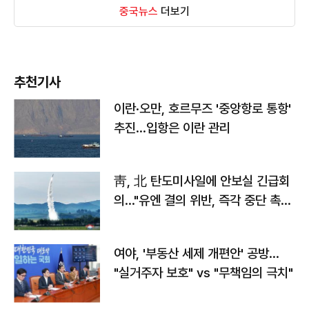
중국뉴스
더보기
추천기사
이란·오만, 호르무즈 '중앙항로 통항'
추진…입항은 이란 관리
靑, 北 탄도미사일에 안보실 긴급회
의…"유엔 결의 위반, 즉각 중단 촉
구"
여야, '부동산 세제 개편안' 공방…
"실거주자 보호" vs "무책임의 극치"