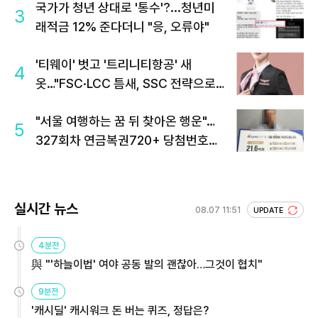
국가가 청년 상대로 '통수'?...청년미
3
래적금 12% 준다더니 "응, 오류야"
'티웨이' 벗고 '트리니티항공' 새
4
옷…"FSC·LCC 틈새, SSC 전략으로
공략"
"서울 여행하는 꿈 뒤 찾아온 행운"…
5
327회차 연금복권720+ 당첨번호조
회 주목
실시간 뉴스
08.07 11:51
UPDATE
4분전
與 "'하늘이법' 여야 공동 발의 괜찮아…그것이 협치"
9분전
'캐시딜' 캐시워크 돈 버는 퀴즈, 정답은?