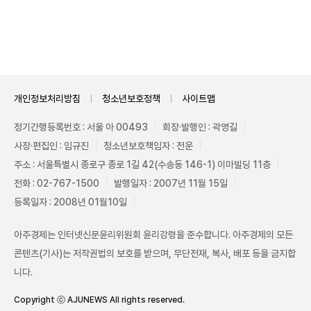
Unmute
개인정보처리방침
청소년보호정책
사이트맵
정기간행등록번호 : 서울 아 00493
회장·발행인 : 곽영길
사장·편집인 : 임규진
청소년보호책임자 : 전운
주소 : 서울특별시 종로구 종로 1길 42(수송동 146-1) 이마빌딩 11층
전화 : 02-767-1500
발행일자 : 2007년 11월 15일
등록일자 : 2008년 01월10일
아주경제는 인터넷신문윤리위원회 윤리강령을 준수합니다. 아주경제의 모든
콘텐츠(기사)는 저작권법의 보호를 받으며, 무단전재, 복사, 배포 등을 금지합
니다.
Copyright ⓒ AJUNEWS All rights reserved.