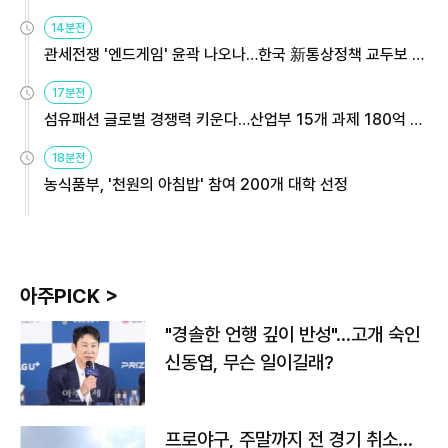
14분전
관세전쟁 '엔드게임' 윤곽 나오나…한국 新통상정책 교두보 활
용해야
17분전
섬유패션 글로벌 경쟁력 키운다…산업부 15개 과제 180억 지
원
18분전
농식품부, '천원의 아침밥' 참여 200개 대학 선정
아주PICK >
"경솔한 언행 깊이 반성"…고개 숙인
신동엽, 무슨 일이길래?
프로야구, 주말까지 전 경기 취소…