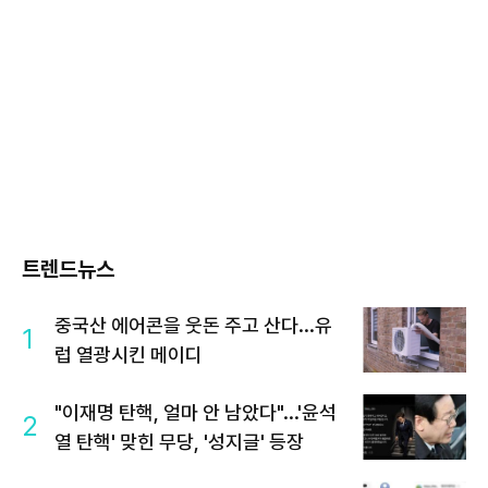
트렌드뉴스
중국산 에어콘을 웃돈 주고 산다...유
1
럽 열광시킨 메이디
"이재명 탄핵, 얼마 안 남았다"...'윤석
2
열 탄핵' 맞힌 무당, '성지글' 등장