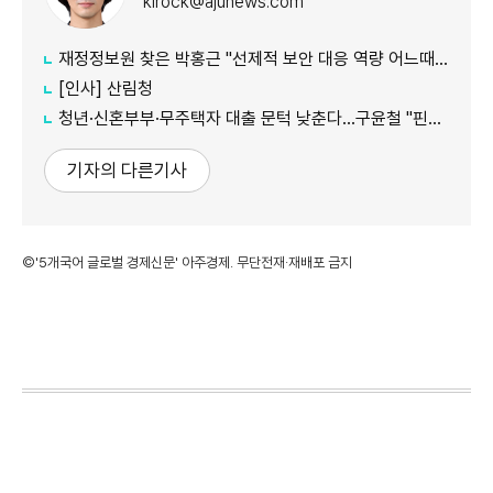
kirock@ajunews.com
재정정보원 찾은 박홍근 "선제적 보안 대응 역량 어느때보다 중요"
[인사] 산림청
청년·신혼부부·무주택자 대출 문턱 낮춘다…구윤철 "핀셋 지원 고민"
기자의 다른기사
©'5개국어 글로벌 경제신문' 아주경제. 무단전재·재배포 금지