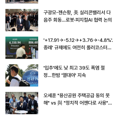
구광모-젠슨황, 美 실리콘밸리서 다
음주 회동…로봇·피지컬AI 협력 논의
'+17.91→-5.12→+3.76→-4.8%'…'
종레' 규제에도 여전히 롤러코스터
타는 코스피
'입추'에도 낮 최고 39도 폭염 절
정…한밤 '열대야' 지속
오세훈 "용산공원 주택공급 동의 못
해" vs 與 "정치적 어젠다로 사용"
맞불