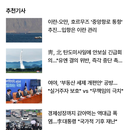
추천기사
이란·오만, 호르무즈 '중앙항로 통항'
추진…입항은 이란 관리
靑, 北 탄도미사일에 안보실 긴급회
의…"유엔 결의 위반, 즉각 중단 촉
구"
여야, '부동산 세제 개편안' 공방…
"실거주자 보호" vs "무책임의 극치"
경제성장까지 갉아먹는 역대급 폭
염…李대통령 "국가적 기후 재난"