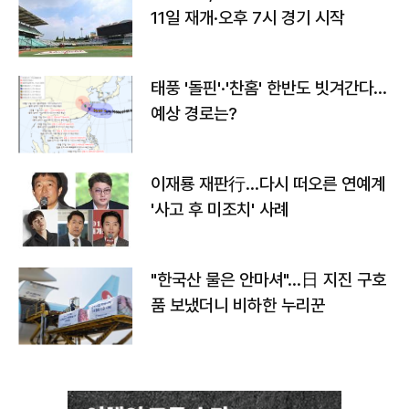
11일 재개·오후 7시 경기 시작
태풍 '돌핀'·'찬홈' 한반도 빗겨간다…
예상 경로는?
이재룡 재판行…다시 떠오른 연예계
'사고 후 미조치' 사례
"한국산 물은 안마셔"…日 지진 구호
품 보냈더니 비하한 누리꾼