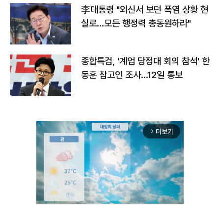
李대통령 "외신서 보던 폭염 상황 현
실로…모든 행정력 총동원하라"
종합특검, '계엄 당정대 회의 참석' 한
동훈 참고인 조사...12일 통보
더보기
arrow_forward_ios