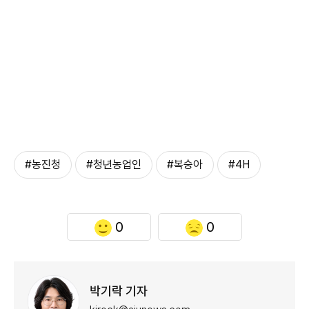
#농진청
#청년농업인
#복숭아
#4H
0
0
박기락 기자