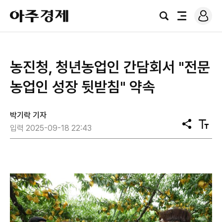
로
아
그
검
전
주
인
색
체
경
메
제
뉴
농진청, 청년농업인 간담회서 "전문
농업인 성장 뒷받침" 약속
박기락 기자
공
텍
입력 2025-09-18 22:43
유
스
트
크
기