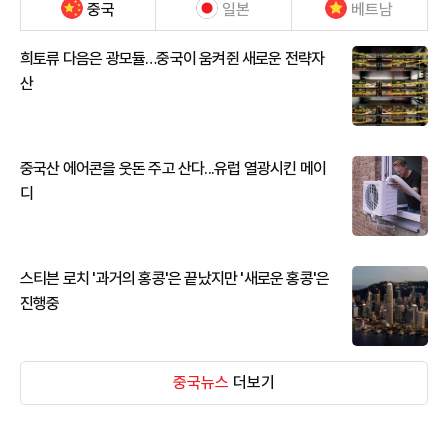
중국
일본
베트남
희토류 다음은 광모듈…중국이 움켜쥔 새로운 전략자
산
중국산 에어콘을 웃돈 주고 산다...유럽 열광시킨 메이
디
스티븐 로치 '과거의 홍콩'은 끝났지만 '새로운 홍콩'은
진행중
중국뉴스
더보기