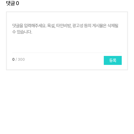
댓글
0
0
/ 300
등록