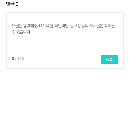
댓글
0
0
/ 300
등록