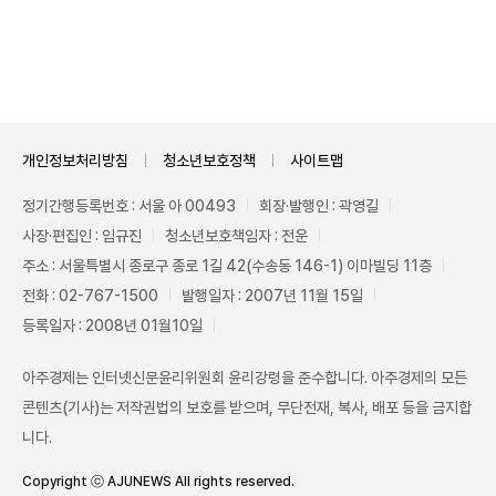
Unmute
개인정보처리방침
청소년보호정책
사이트맵
정기간행등록번호 : 서울 아 00493
회장·발행인 : 곽영길
사장·편집인 : 임규진
청소년보호책임자 : 전운
주소 : 서울특별시 종로구 종로 1길 42(수송동 146-1) 이마빌딩 11층
전화 : 02-767-1500
발행일자 : 2007년 11월 15일
등록일자 : 2008년 01월10일
아주경제는 인터넷신문윤리위원회 윤리강령을 준수합니다. 아주경제의 모든
콘텐츠(기사)는 저작권법의 보호를 받으며, 무단전재, 복사, 배포 등을 금지합
니다.
Copyright ⓒ AJUNEWS All rights reserved.