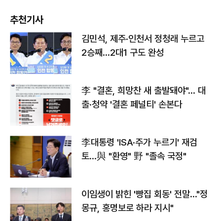
추천기사
김민석, 제주·인천서 정청래 누르고
2승째…2대1 구도 완성
李 "결혼, 희망찬 새 출발돼야"… 대
출·청약 '결혼 페널티' 손본다
李대통령 'ISA·주가 누르기' 재검
토…與 "환영" 野 "졸속 국정"
이임생이 밝힌 '빵집 회동' 전말…"정
몽규, 홍명보로 하라 지시"