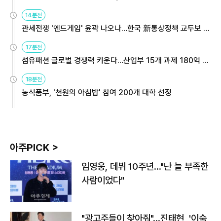
14분전
관세전쟁 '엔드게임' 윤곽 나오나…한국 新통상정책 교두보 활
용해야
17분전
섬유패션 글로벌 경쟁력 키운다…산업부 15개 과제 180억 지
원
18분전
농식품부, '천원의 아침밥' 참여 200개 대학 선정
아주PICK >
임영웅, 데뷔 10주년…"난 늘 부족한
사람이었다"
"광고주들이 찾아줘"…진태현, '이숙