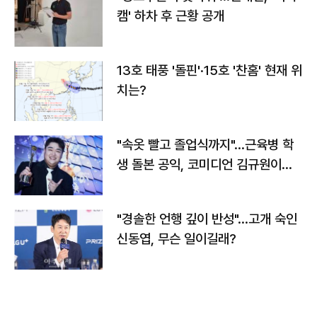
캠' 하차 후 근황 공개
13호 태풍 '돌핀'·15호 '찬홈' 현재 위
치는?
"속옷 빨고 졸업식까지"…근육병 학
생 돌본 공익, 코미디언 김규원이었
다
"경솔한 언행 깊이 반성"…고개 숙인
신동엽, 무슨 일이길래?