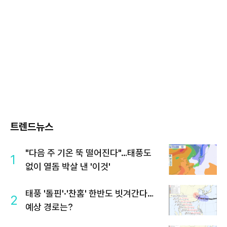
트렌드뉴스
"다음 주 기온 뚝 떨어진다"…태풍도
1
없이 열돔 박살 낸 '이것'
태풍 '돌핀'·'찬홈' 한반도 빗겨간다…
2
예상 경로는?