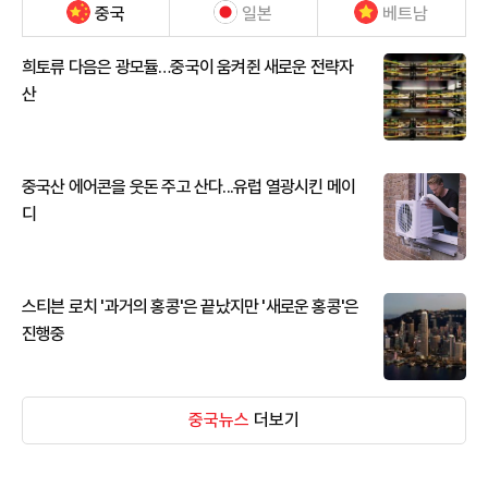
중국
일본
베트남
희토류 다음은 광모듈…중국이 움켜쥔 새로운 전략자
산
중국산 에어콘을 웃돈 주고 산다...유럽 열광시킨 메이
디
스티븐 로치 '과거의 홍콩'은 끝났지만 '새로운 홍콩'은
진행중
중국뉴스
더보기