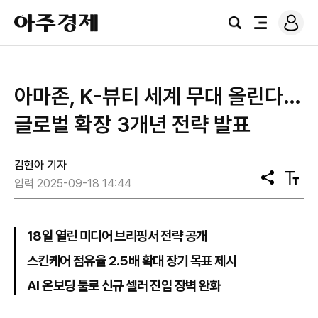
로
아
그
검
전
주
인
색
체
경
메
제
뉴
아마존, K-뷰티 세계 무대 올린다…
글로벌 확장 3개년 전략 발표
김현아 기자
공
텍
입력 2025-09-18 14:44
유
스
트
크
기
18일 열린 미디어 브리핑서 전략 공개
스킨케어 점유율 2.5배 확대 장기 목표 제시
AI 온보딩 툴로 신규 셀러 진입 장벽 완화