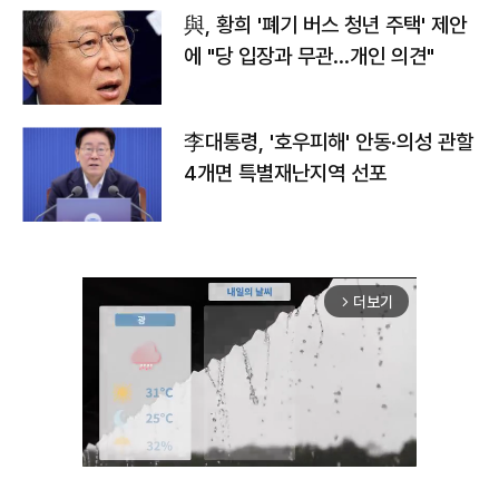
與, 황희 '폐기 버스 청년 주택' 제안
에 "당 입장과 무관…개인 의견"
李대통령, '호우피해' 안동·의성 관할
4개면 특별재난지역 선포
더보기
arrow_forward_ios