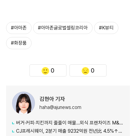
#아마존
#아마존글로벌셀링코리아
#K뷰티
#화장품
0
0
김현아 기자
haha@ajunews.com
버거·커피·치킨까지 줄줄이 매물…외식 프랜차이즈 M&A '활기'
CJ프레시웨이, 2분기 매출 9232억원 전년比 4.5%↑…'식봄' 성장세 뚜렷