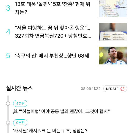
13호 태풍 '돌핀'·15호 '찬홈' 현재 위
3
치는?
"서울 여행하는 꿈 뒤 찾아온 행운"…
4
327회차 연금복권720+ 당첨번호조
회 주목
5
'축구의 신' 메시 부친상…향년 68세
실시간 뉴스
08.09 11:22
UPDATE
4분전
與 "'하늘이법' 여야 공동 발의 괜찮아…그것이 협치"
9분전
'캐시딜' 캐시워크 돈 버는 퀴즈, 정답은?