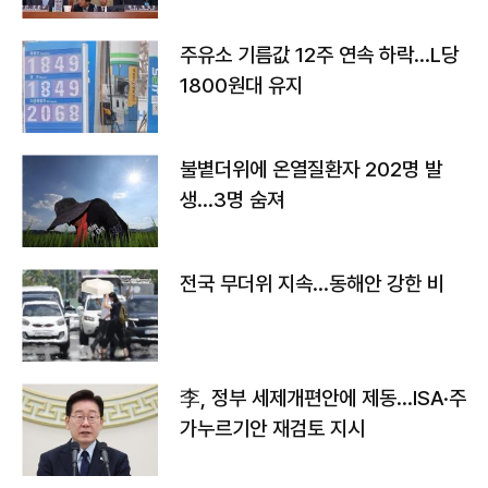
주유소 기름값 12주 연속 하락…L당
1800원대 유지
불볕더위에 온열질환자 202명 발
생…3명 숨져
전국 무더위 지속…동해안 강한 비
李, 정부 세제개편안에 제동…ISA·주
가누르기안 재검토 지시