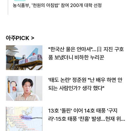
농식품부, '천원의 아침밥' 참여 200개 대학 선정
아주PICK >
"한국산 물은 안마셔"…日 지진 구호
품 보냈더니 비하한 누리꾼
'태도 논란' 정준원 "난 배우 하면 안
되는 사람인가? 생각 했다"
13호 '돌핀' 이어 14호 태풍 '구지
라'·15호 태풍 '찬홈' 발생…현재 위
치와 이동경로는?