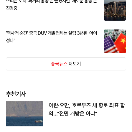
스티븐 로치 '과거의 홍콩'은 끝났지만 '새로운 홍콩'은
진행중
'역사적 순간' 중국 DUV 개발업체는 설립 3년된 '아이
성나'
중국뉴스
더보기
추천기사
이란·오만, 호르무즈 새 항로 좌표 합
의…"전면 개방은 아냐"