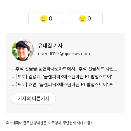
0
0
유대길 기자
dbeorlf123@ajunews.com
추석 선물을 농협하나로마트에서…추석 선물세트 사전예약 실시
[포토] 김용지, '글렌피딕X애스턴마틴 F1 팝업스토어' 포토콜 참석
[포토] 효연, '글렌피딕X애스턴마틴 F1 팝업스토어' 포토콜 참석
기자의 다른기사
©'5개국어 글로벌 경제신문' 아주경제. 무단전재·재배포 금지