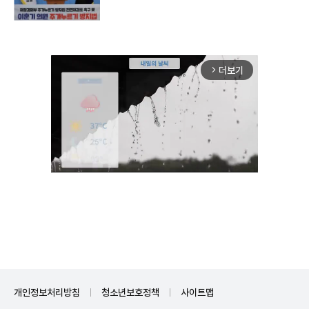
더보기
arrow_forward_ios
Unmute
개인정보처리방침
청소년보호정책
사이트맵