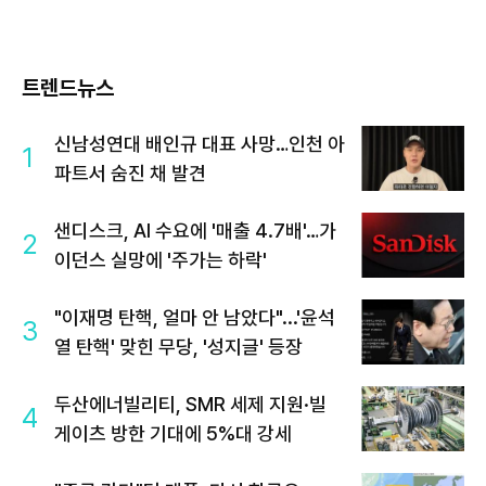
트렌드뉴스
신남성연대 배인규 대표 사망…인천 아
1
파트서 숨진 채 발견
샌디스크, AI 수요에 '매출 4.7배'…가
2
이던스 실망에 '주가는 하락'
"이재명 탄핵, 얼마 안 남았다"...'윤석
3
열 탄핵' 맞힌 무당, '성지글' 등장
두산에너빌리티, SMR 세제 지원·빌
4
게이츠 방한 기대에 5%대 강세