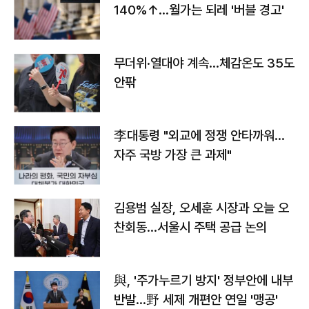
140%↑…월가는 되레 '버블 경고'
무더위·열대야 계속…체감온도 35도
안팎
李대통령 "외교에 정쟁 안타까워…
자주 국방 가장 큰 과제"
김용범 실장, 오세훈 시장과 오늘 오
찬회동...서울시 주택 공급 논의
與, '주가누르기 방지' 정부안에 내부
반발…野 세제 개편안 연일 '맹공'