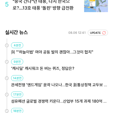
"중국 간다"던 태풍, 다시 한국으
5
로?...13호 태풍 '돌핀' 방향 급전환
실시간 뉴스
08.06 12:41
UPDATE
4분전
與 "'하늘이법' 여야 공동 발의 괜찮아…그것이 협치"
9분전
'캐시딜' 캐시워크 돈 버는 퀴즈, 정답은?
14분전
관세전쟁 '엔드게임' 윤곽 나오나…한국 新통상정책 교두보 활
용해야
17분전
섬유패션 글로벌 경쟁력 키운다…산업부 15개 과제 180억 지
원
18분전