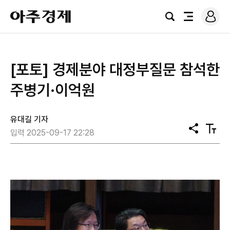
로
아
그
검
전
주
인
색
체
경
메
제
뉴
[포토] 경제분야 대정부질문 참석한
주병기·이억원
유대길 기자
공
텍
입력 2025-09-17 22:28
유
스
트
크
기