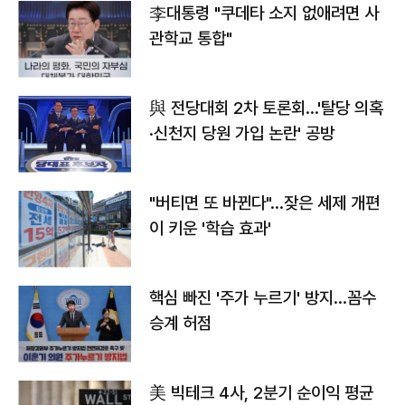
李대통령 "쿠데타 소지 없애려면 사
관학교 통합"
與 전당대회 2차 토론회…'탈당 의혹
·신천지 당원 가입 논란' 공방
"버티면 또 바뀐다"…잦은 세제 개편
이 키운 '학습 효과'
핵심 빠진 '주가 누르기' 방지…꼼수
승계 허점
美 빅테크 4사, 2분기 순이익 평균