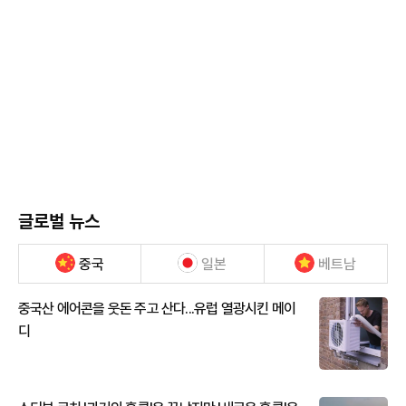
글로벌 뉴스
중국
일본
베트남
중국산 에어콘을 웃돈 주고 산다...유럽 열광시킨 메이
디