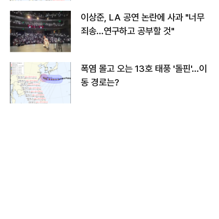
이상준, LA 공연 논란에 사과 "너무
죄송…연구하고 공부할 것"
폭염 몰고 오는 13호 태풍 '돌핀'…이
동 경로는?