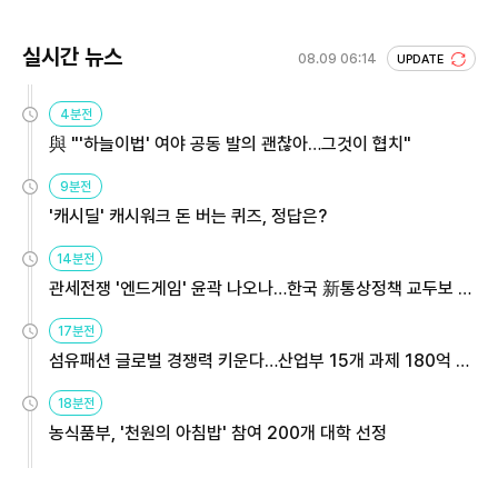
실시간 뉴스
08.09 06:14
UPDATE
4분전
與 "'하늘이법' 여야 공동 발의 괜찮아…그것이 협치"
9분전
'캐시딜' 캐시워크 돈 버는 퀴즈, 정답은?
14분전
관세전쟁 '엔드게임' 윤곽 나오나…한국 新통상정책 교두보 활
용해야
17분전
섬유패션 글로벌 경쟁력 키운다…산업부 15개 과제 180억 지
원
18분전
농식품부, '천원의 아침밥' 참여 200개 대학 선정