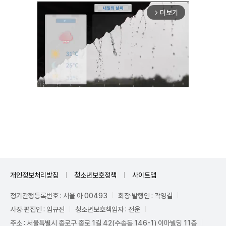
더보기
arrow_forward_ios
Unmute
개인정보처리방침
청소년보호정책
사이트맵
정기간행등록번호 : 서울 아 00493
회장·발행인 : 곽영길
사장·편집인 : 임규진
청소년보호책임자 : 전운
주소 : 서울특별시 종로구 종로 1길 42(수송동 146-1) 이마빌딩 11층