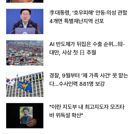
李대통령, '호우피해' 안동·의성 관할
4개면 특별재난지역 선포
AI 반도체가 뒤집은 수출 순위…韓·
대만, 사상 첫 日 추월
경찰, 9월부터 '제 가족 사건' 못 맡는
다…수사인력 881명 보강
"이란 지도부 내 최고지도자 모즈타
바 위독설 확산"