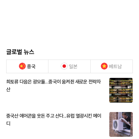
글로벌 뉴스
중국
일본
베트남
희토류 다음은 광모듈…중국이 움켜쥔 새로운 전략자
산
중국산 에어콘을 웃돈 주고 산다...유럽 열광시킨 메이
디