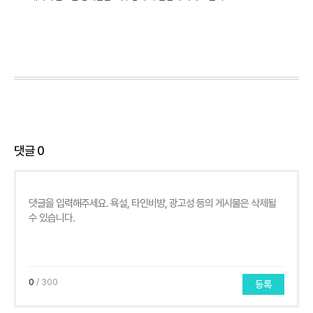
댓글
0
0
/ 300
등록