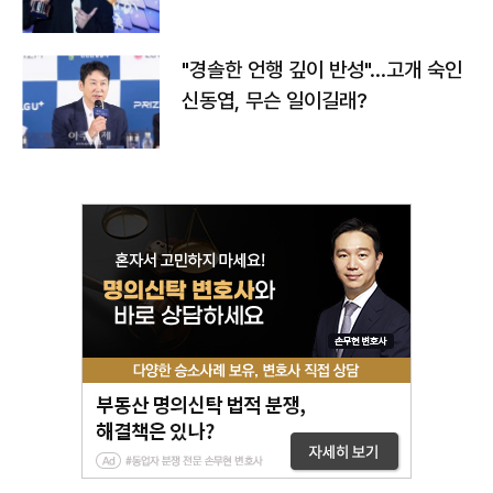
다
"경솔한 언행 깊이 반성"…고개 숙인
신동엽, 무슨 일이길래?