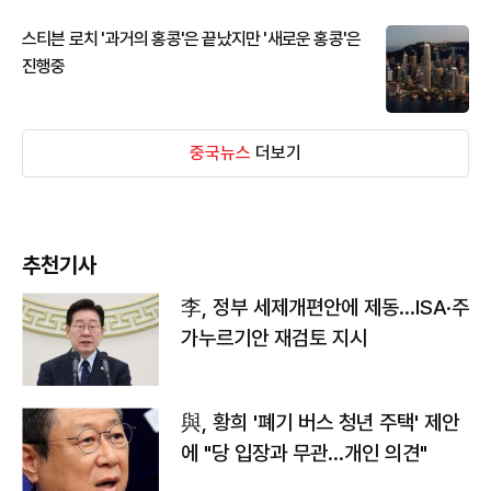
스티븐 로치 '과거의 홍콩'은 끝났지만 '새로운 홍콩'은
진행중
중국뉴스
더보기
추천기사
李, 정부 세제개편안에 제동…ISA·주
가누르기안 재검토 지시
與, 황희 '폐기 버스 청년 주택' 제안
에 "당 입장과 무관…개인 의견"