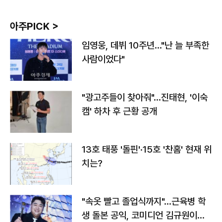
아주PICK >
임영웅, 데뷔 10주년…"난 늘 부족한
사람이었다"
"광고주들이 찾아줘"…진태현, '이숙
캠' 하차 후 근황 공개
13호 태풍 '돌핀'·15호 '찬홈' 현재 위
치는?
"속옷 빨고 졸업식까지"…근육병 학
생 돌본 공익, 코미디언 김규원이었