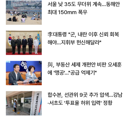
서울 낮 35도 무더위 계속…동해안
최대 150㎜ 폭우
李대통령 "군, 내란 이후 신뢰 회복
해야…지휘부 헌신해달라"
與, 부동산 세제 개편안 비판 오세훈
에 '맹공'…"공급 억제기"
합수본, 선관위 9곳 추가 압색…강남
·서초도 '투표율 허위 입력' 정황