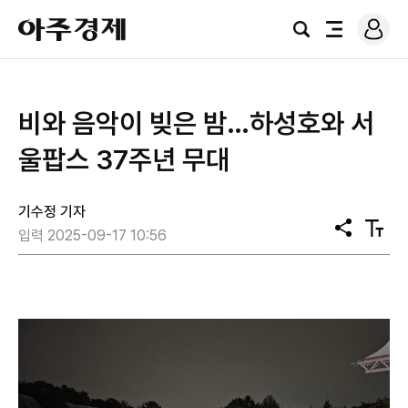
로
아
그
검
전
주
인
색
체
경
메
제
뉴
비와 음악이 빚은 밤…하성호와 서
울팝스 37주년 무대
기수정 기자
공
텍
입력 2025-09-17 10:56
유
스
트
크
기