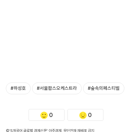
#하성호
#서울팝스오케스트라
#숲속의페스티벌
0
0
©'5개국어 글로벌 경제신문' 아주경제. 무단전재·재배포 금지