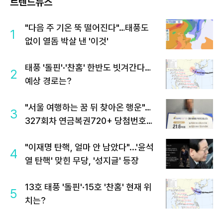
트렌드뉴스
"다음 주 기온 뚝 떨어진다"…태풍도
1
없이 열돔 박살 낸 '이것'
태풍 '돌핀'·'찬홈' 한반도 빗겨간다…
2
예상 경로는?
"서울 여행하는 꿈 뒤 찾아온 행운"…
3
327회차 연금복권720+ 당첨번호조
회 주목
"이재명 탄핵, 얼마 안 남았다"...'윤석
4
열 탄핵' 맞힌 무당, '성지글' 등장
13호 태풍 '돌핀'·15호 '찬홈' 현재 위
5
치는?