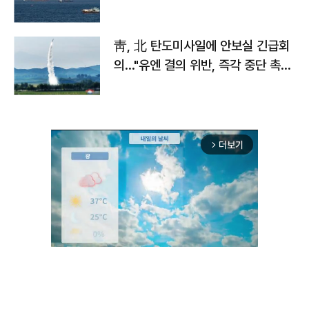
靑, 北 탄도미사일에 안보실 긴급회
의…"유엔 결의 위반, 즉각 중단 촉
구"
더보기
arrow_forward_ios
Unmute