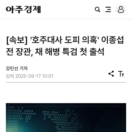
로
아
그
검
전
주
인
색
체
경
메
제
뉴
[속보] '호주대사 도피 의혹' 이종섭
전 장관, 채 해병 특검 첫 출석
강민선 기자
공
텍
입력 2025-09-17 10:01
유
스
트
크
기