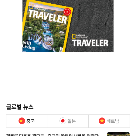
글로벌 뉴스
중국
일본
베트남