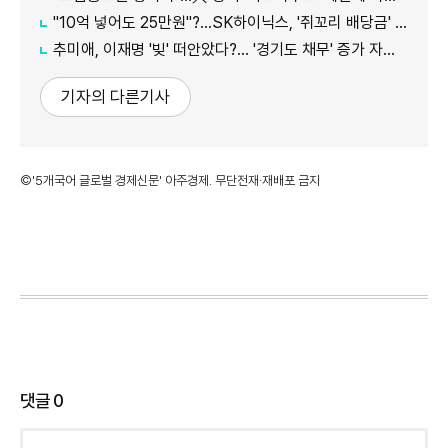
"10억 넣어도 25만원"?…SK하이닉스, '쥐꼬리 배당금' 여론 보니
추미애, 이재명 '빚' 떠안았다?… '경기도 채무' 증가 자료 실시간 확산
기자의 다른기사
©'5개국어 글로벌 경제신문' 아주경제. 무단전재·재배포 금지
댓글
0