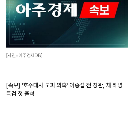
[사진=아주경제DB]
[속보] '호주대사 도피 의혹' 이종섭 전 장관, 채 해병
특검 첫 출석