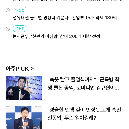
용해야
17분전
섬유패션 글로벌 경쟁력 키운다…산업부 15개 과제 180억 지
원
18분전
농식품부, '천원의 아침밥' 참여 200개 대학 선정
아주PICK >
"속옷 빨고 졸업식까지"…근육병 학
생 돌본 공익, 코미디언 김규원이었
다
"경솔한 언행 깊이 반성"…고개 숙인
신동엽, 무슨 일이길래?