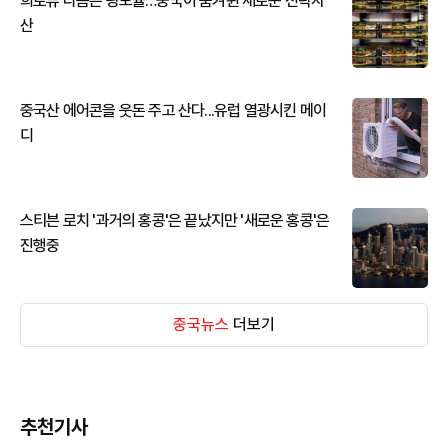
희토류 다음은 광모듈…중국이 움켜쥔 새로운 전략자
산
중국산 에어콘을 웃돈 주고 산다...유럽 열광시킨 메이
디
스티븐 로치 '과거의 홍콩'은 끝났지만 '새로운 홍콩'은
진행중
중국뉴스
더보기
추천기사