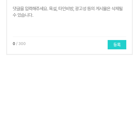
0
/ 300
등록