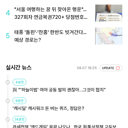
"서울 여행하는 꿈 뒤 찾아온 행운"…
4
327회차 연금복권720+ 당첨번호조
회 주목
태풍 '돌핀'·'찬홈' 한반도 빗겨간다…
5
예상 경로는?
실시간 뉴스
08.07 18:25
UPDATE
4분전
與 "'하늘이법' 여야 공동 발의 괜찮아…그것이 협치"
9분전
'캐시딜' 캐시워크 돈 버는 퀴즈, 정답은?
14분전
관세전쟁 '엔드게임' 윤곽 나오나…한국 新통상정책 교두보 활