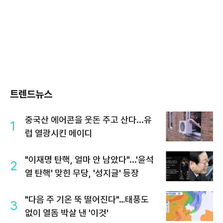
트렌드뉴스
중국산 에어콘을 웃돈 주고 산다...유
1
럽 열광시킨 메이디
"이재명 탄핵, 얼마 안 남았다"...'윤석
2
열 탄핵' 맞힌 무당, '성지글' 등장
"다음 주 기온 뚝 떨어진다"…태풍도
3
없이 열돔 박살 낸 '이것'