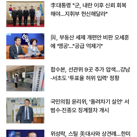
李대통령 "군, 내란 이후 신뢰 회복
해야…지휘부 헌신해달라"
與, 부동산 세제 개편안 비판 오세훈
에 '맹공'…"공급 억제기"
합수본, 선관위 9곳 추가 압색…강남
·서초도 '투표율 허위 입력' 정황
국민의힘 윤리위, '돌려차기 실언' 서
범수·진종오 징계절차 개시
위성락, 스틸 美대사와 상견례…한미