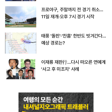
프로야구, 주말까지 전 경기 취소…
11일 재개·오후 7시 경기 시작
태풍 '돌핀'·'찬홈' 한반도 빗겨간다…
예상 경로는?
이재룡 재판行…다시 떠오른 연예계
'사고 후 미조치' 사례