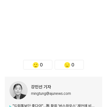
0
0
강민선 기자
mingtung@ajunews.com
"드럼통보단 좋다야"...輿 황희 '버스하우스' 제안에 비아냥 多