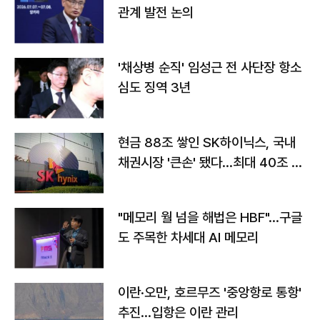
관계 발전 논의
'채상병 순직' 임성근 전 사단장 항소
심도 징역 3년
현금 88조 쌓인 SK하이닉스, 국내
채권시장 '큰손' 됐다…최대 40조 투
자
"메모리 월 넘을 해법은 HBF"…구글
도 주목한 차세대 AI 메모리
이란·오만, 호르무즈 '중앙항로 통항'
추진…입항은 이란 관리