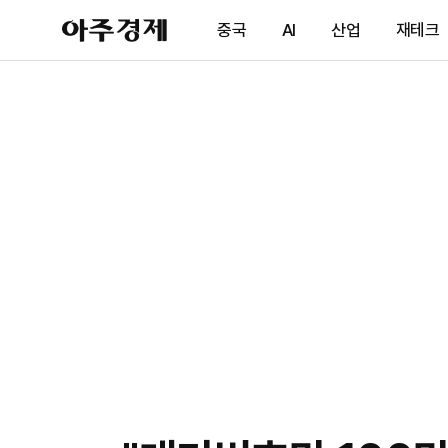
아
중국
AI
산업
재테크
주
경
제