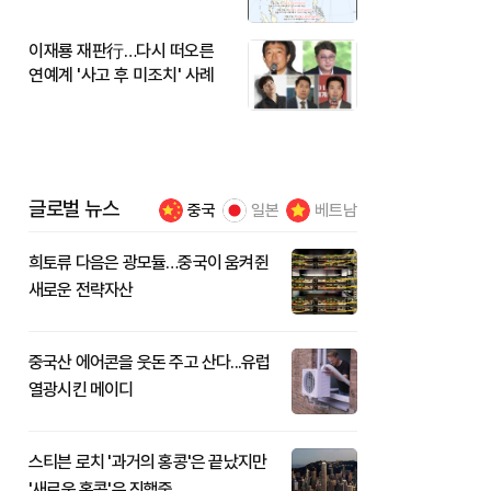
이재룡 재판行…다시 떠오른
연예계 '사고 후 미조치' 사례
글로벌 뉴스
중국
일본
베트남
희토류 다음은 광모듈…중국이 움켜쥔
새로운 전략자산
중국산 에어콘을 웃돈 주고 산다...유럽
열광시킨 메이디
스티븐 로치 '과거의 홍콩'은 끝났지만
'새로운 홍콩'은 진행중