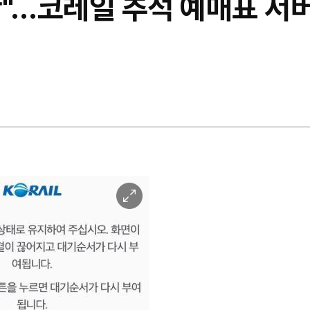
"…코레일 추석 예매표 서버
이
미
지
확
대