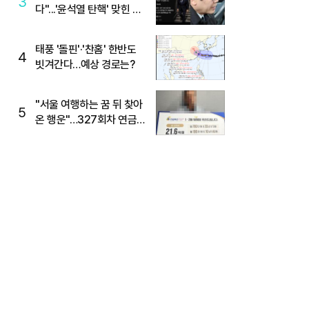
3
다"...'윤석열 탄핵' 맞힌 무
당, '성지글' 등장
태풍 '돌핀'·'찬홈' 한반도
4
빗겨간다…예상 경로는?
"서울 여행하는 꿈 뒤 찾아
5
온 행운"…327회차 연금
복권720+ 당첨번호조회
주목