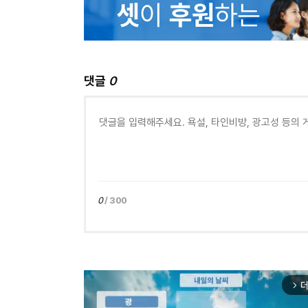
댓글
0
0
/ 300
더
arrow_forward_ios