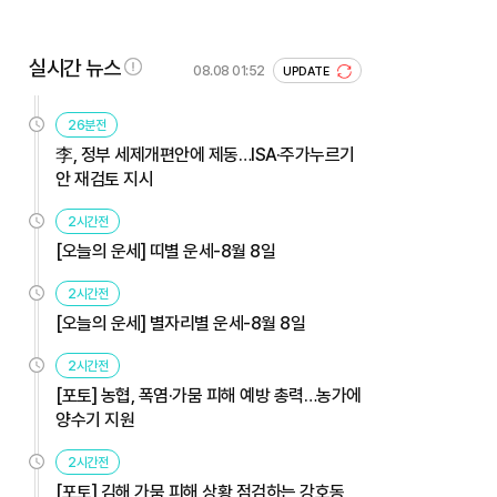
실시간 뉴스
08.08 01:52
UPDATE
26분전
李, 정부 세제개편안에 제동…ISA·주가누르기
안 재검토 지시
2시간전
[오늘의 운세] 띠별 운세-8월 8일
2시간전
[오늘의 운세] 별자리별 운세-8월 8일
2시간전
[포토] 농협, 폭염·가뭄 피해 예방 총력…농가에
양수기 지원
2시간전
[포토] 김해 가뭄 피해 상황 점검하는 강호동