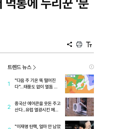
 먹통에 누리꾼 '분
공
프
텍
유
린
스
트
트
크
기
트렌드 뉴스
"다음 주 기온 뚝 떨어진
1
다"…태풍도 없이 열돔 박
살 낸 '이것'
중국산 에어콘을 웃돈 주고
2
산다...유럽 열광시킨 메이
디
"이재명 탄핵, 얼마 안 남았