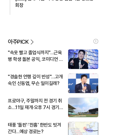
회장
아주PICK
"속옷 빨고 졸업식까지"…근육
병 학생 돌본 공익, 코미디언 김
규원이었다
"경솔한 언행 깊이 반성"…고개
숙인 신동엽, 무슨 일이길래?
프로야구, 주말까지 전 경기 취
소…11일 재개·오후 7시 경기
시작
태풍 '돌핀'·'찬홈' 한반도 빗겨
간다…예상 경로는?