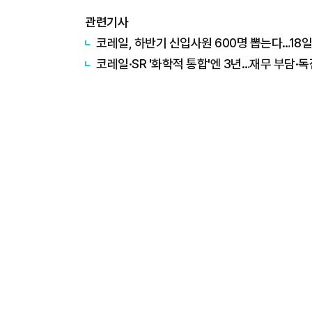
관련기사
코레일, 하반기 신입사원 600명 뽑는다…18
코레일·SR '화학적 통합'엔 3년…재무 부담·