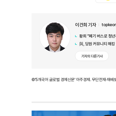
이건희 기자
topkeo
황희 "폐기 버스로 청년
與, 당원 커뮤니티 해킹
기자의 다른기사
©'5개국어 글로벌 경제신문' 아주경제. 무단전재·재배