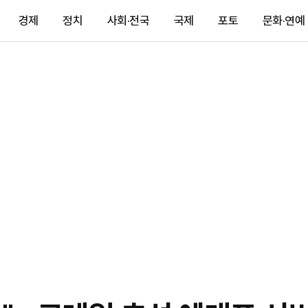
경제
정치
사회·전국
국제
포토
문화·연예