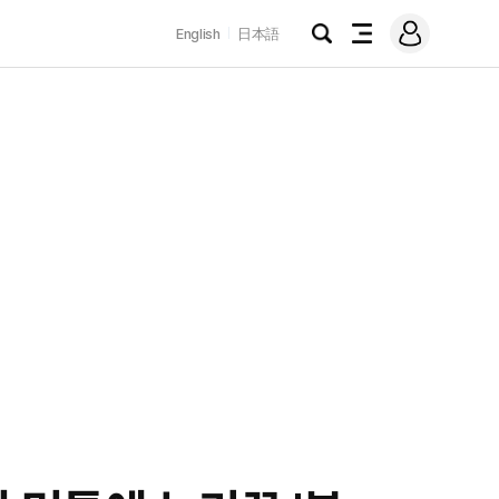
로
English
日本語
그
검
전
인
색
체
메
뉴