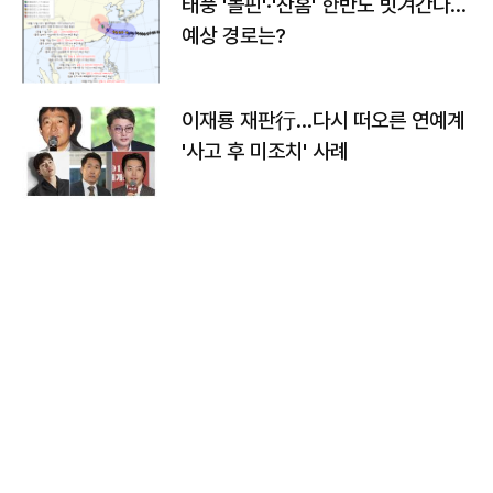
태풍 '돌핀'·'찬홈' 한반도 빗겨간다…
예상 경로는?
이재룡 재판行…다시 떠오른 연예계
'사고 후 미조치' 사례