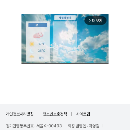
더보기
arrow_forward_ios
Unmute
개인정보처리방침
청소년보호정책
사이트맵
정기간행등록번호 : 서울 아 00493
회장·발행인 : 곽영길