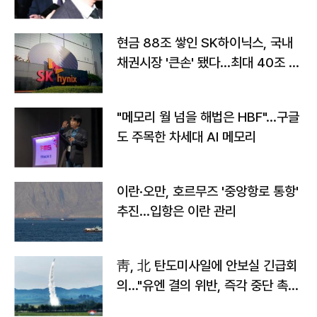
현금 88조 쌓인 SK하이닉스, 국내
채권시장 '큰손' 됐다…최대 40조 투
자
"메모리 월 넘을 해법은 HBF"…구글
도 주목한 차세대 AI 메모리
이란·오만, 호르무즈 '중앙항로 통항'
추진…입항은 이란 관리
靑, 北 탄도미사일에 안보실 긴급회
의…"유엔 결의 위반, 즉각 중단 촉
구"