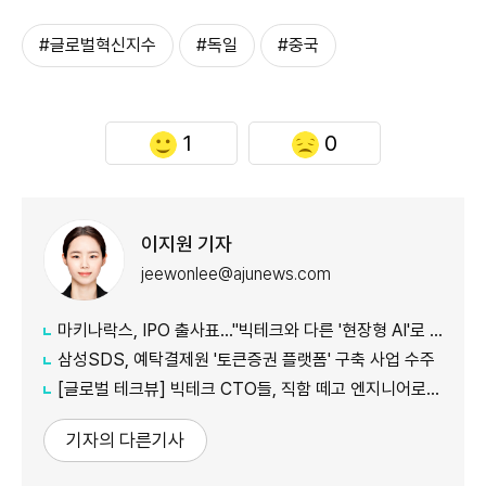
#글로벌혁신지수
#독일
#중국
1
0
이지원 기자
jeewonlee@ajunews.com
마키나락스, IPO 출사표…"빅테크와 다른 '현장형 AI'로 승부"
삼성SDS, 예탁결제원 '토큰증권 플랫폼' 구축 사업 수주
[글로벌 테크뷰] 빅테크 CTO들, 직함 떼고 엔지니어로 유턴...'앤트로픽행 러시' 이유는
기자의 다른기사