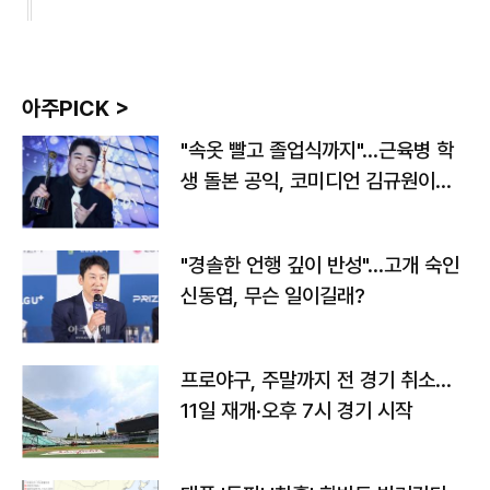
아주PICK >
"속옷 빨고 졸업식까지"…근육병 학
생 돌본 공익, 코미디언 김규원이었
다
"경솔한 언행 깊이 반성"…고개 숙인
신동엽, 무슨 일이길래?
프로야구, 주말까지 전 경기 취소…
11일 재개·오후 7시 경기 시작