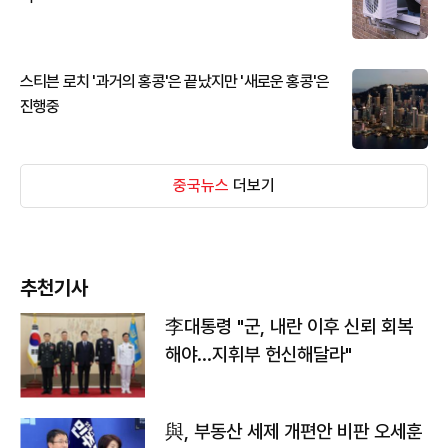
스티븐 로치 '과거의 홍콩'은 끝났지만 '새로운 홍콩'은
진행중
중국뉴스
더보기
추천기사
李대통령 "군, 내란 이후 신뢰 회복
해야…지휘부 헌신해달라"
與, 부동산 세제 개편안 비판 오세훈