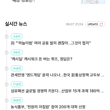
예상 경로는?
실시간 뉴스
08.07 21:24
UPDATE
4분전
與 "'하늘이법' 여야 공동 발의 괜찮아…그것이 협치"
9분전
'캐시딜' 캐시워크 돈 버는 퀴즈, 정답은?
14분전
관세전쟁 '엔드게임' 윤곽 나오나…한국 新통상정책 교두보 활
용해야
17분전
섬유패션 글로벌 경쟁력 키운다…산업부 15개 과제 180억 지
원
18분전
농식품부, '천원의 아침밥' 참여 200개 대학 선정