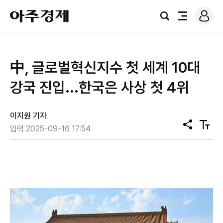
로
아
그
검
전
주
인
색
체
경
메
제
뉴
中, 글로벌혁신지수 첫 세계 10대
강국 진입...한국은 사상 첫 4위
이지원 기자
공
텍
입력 2025-09-16 17:54
유
스
트
크
기