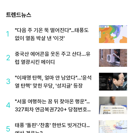
트렌드뉴스
"다음 주 기온 뚝 떨어진다"…태풍도
1
없이 열돔 박살 낸 '이것'
중국산 에어콘을 웃돈 주고 산다...유
2
럽 열광시킨 메이디
"이재명 탄핵, 얼마 안 남았다"...'윤석
3
열 탄핵' 맞힌 무당, '성지글' 등장
"서울 여행하는 꿈 뒤 찾아온 행운"…
4
327회차 연금복권720+ 당첨번호조
회 주목
태풍 '돌핀'·'찬홈' 한반도 빗겨간다…
5