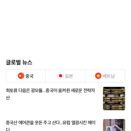
글로벌 뉴스
중국
일본
베트남
희토류 다음은 광모듈…중국이 움켜쥔 새로운 전략자
산
중국산 에어콘을 웃돈 주고 산다...유럽 열광시킨 메이
디