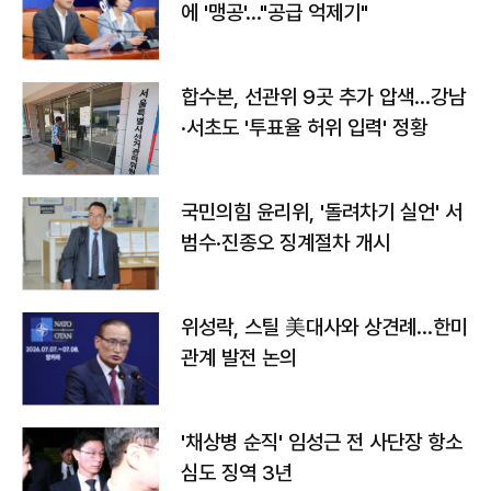
에 '맹공'…"공급 억제기"
합수본, 선관위 9곳 추가 압색…강남
·서초도 '투표율 허위 입력' 정황
국민의힘 윤리위, '돌려차기 실언' 서
범수·진종오 징계절차 개시
위성락, 스틸 美대사와 상견례…한미
관계 발전 논의
'채상병 순직' 임성근 전 사단장 항소
심도 징역 3년