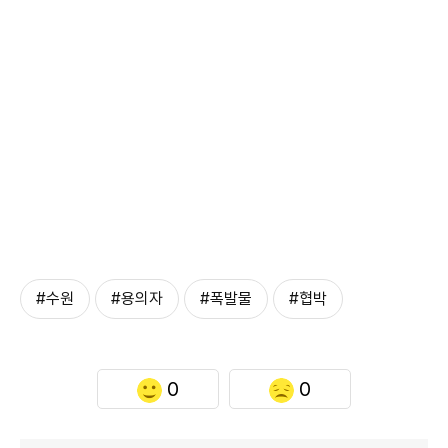
#수원
#용의자
#폭발물
#협박
0
0