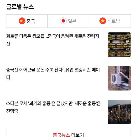
글로벌 뉴스
중국
일본
베트남
희토류 다음은 광모듈…중국이 움켜쥔 새로운 전략자
산
중국산 에어콘을 웃돈 주고 산다...유럽 열광시킨 메이
디
스티븐 로치 '과거의 홍콩'은 끝났지만 '새로운 홍콩'은
진행중
중국뉴스
더보기