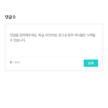
댓글
0
0
/ 300
등록