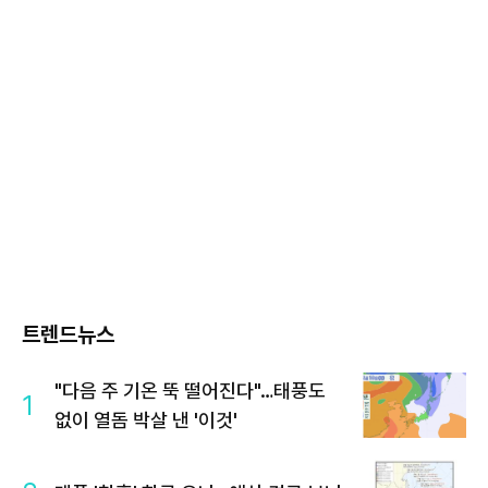
트렌드뉴스
"다음 주 기온 뚝 떨어진다"…태풍도
1
없이 열돔 박살 낸 '이것'