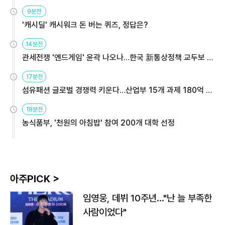
9분전
'캐시딜' 캐시워크 돈 버는 퀴즈, 정답은?
14분전
관세전쟁 '엔드게임' 윤곽 나오나…한국 新통상정책 교두보 활
용해야
17분전
섬유패션 글로벌 경쟁력 키운다…산업부 15개 과제 180억 지
원
18분전
농식품부, '천원의 아침밥' 참여 200개 대학 선정
아주PICK >
임영웅, 데뷔 10주년…"난 늘 부족한
사람이었다"