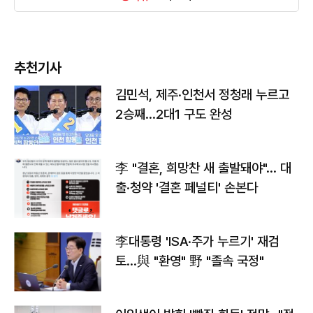
추천기사
김민석, 제주·인천서 정청래 누르고
2승째…2대1 구도 완성
李 "결혼, 희망찬 새 출발돼야"… 대
출·청약 '결혼 페널티' 손본다
李대통령 'ISA·주가 누르기' 재검
토…與 "환영" 野 "졸속 국정"