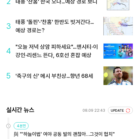
2
태풍 '찬홈' 한국 오나…예상 경로 보니
태풍 '돌핀'·'찬홈' 한반도 빗겨간다…
3
예상 경로는?
"오늘 저녁 상암 피하세요"…맨시티·이
4
강인·리센느 뜬다, 6호선 혼잡 예상
5
'축구의 신' 메시 부친상…향년 68세
실시간 뉴스
08.09 22:43
UPDATE
4분전
與 "'하늘이법' 여야 공동 발의 괜찮아…그것이 협치"