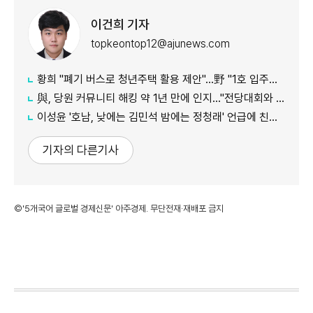
이건희 기자
topkeontop12@ajunews.com
황희 "폐기 버스로 청년주택 활용 제안"…野 "1호 입주하라"
與, 당원 커뮤니티 해킹 약 1년 만에 인지…"전당대회와 무관"
이성윤 '호남, 낮에는 김민석 밤에는 정청래' 언급에 친명계 반발…"한심한 수준"
기자의 다른기사
©'5개국어 글로벌 경제신문' 아주경제. 무단전재·재배포 금지