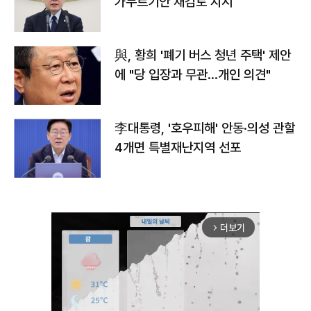
가누르기안 재검토 지시
與, 황희 '폐기 버스 청년 주택' 제안
에 "당 입장과 무관…개인 의견"
李대통령, '호우피해' 안동·의성 관할
4개면 특별재난지역 선포
더보기
arrow_forward_ios