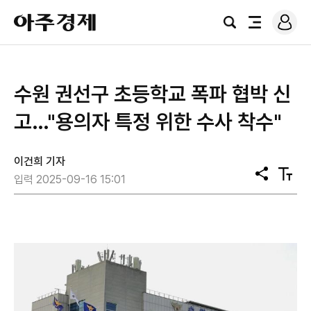
로
아
그
검
전
주
인
색
체
경
메
제
뉴
수원 권선구 초등학교 폭파 협박 신
고…"용의자 특정 위한 수사 착수"
이건희 기자
공
텍
입력 2025-09-16 15:01
유
스
트
크
기