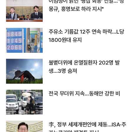
이임생이 밝힌 '빵집 회동' 전말…"정
몽규, 홍명보로 하라 지시"
주유소 기름값 12주 연속 하락…L당
1800원대 유지
불볕더위에 온열질환자 202명 발
생…3명 숨져
전국 무더위 지속…동해안 강한 비
李, 정부 세제개편안에 제동…ISA·주