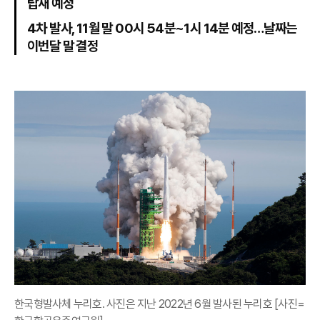
탑재 예정
4차 발사, 11월 말 00시 54분~1시 14분 예정…날짜는
이번달 말 결정
한국형발사체 누리호. 사진은 지난 2022년 6월 발사된 누리호 [사진=