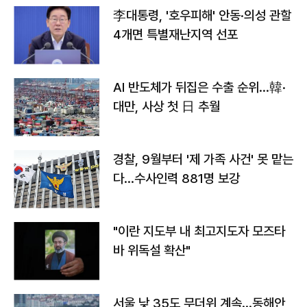
李대통령, '호우피해' 안동·의성 관할
4개면 특별재난지역 선포
AI 반도체가 뒤집은 수출 순위…韓·
대만, 사상 첫 日 추월
경찰, 9월부터 '제 가족 사건' 못 맡는
다…수사인력 881명 보강
"이란 지도부 내 최고지도자 모즈타
바 위독설 확산"
서울 낮 35도 무더위 계속…동해안