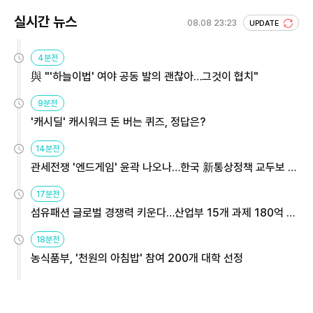
실시간 뉴스
08.08 23:23
UPDATE
4분전
與 "'하늘이법' 여야 공동 발의 괜찮아…그것이 협치"
9분전
'캐시딜' 캐시워크 돈 버는 퀴즈, 정답은?
14분전
관세전쟁 '엔드게임' 윤곽 나오나…한국 新통상정책 교두보 활
용해야
17분전
섬유패션 글로벌 경쟁력 키운다…산업부 15개 과제 180억 지
원
18분전
농식품부, '천원의 아침밥' 참여 200개 대학 선정