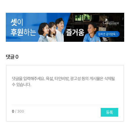
댓글
0
0
/ 300
등록