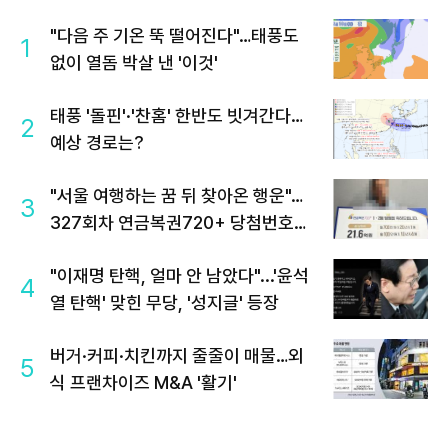
"다음 주 기온 뚝 떨어진다"…태풍도
1
없이 열돔 박살 낸 '이것'
태풍 '돌핀'·'찬홈' 한반도 빗겨간다…
2
예상 경로는?
"서울 여행하는 꿈 뒤 찾아온 행운"…
3
327회차 연금복권720+ 당첨번호조
회 주목
"이재명 탄핵, 얼마 안 남았다"...'윤석
4
열 탄핵' 맞힌 무당, '성지글' 등장
버거·커피·치킨까지 줄줄이 매물…외
5
식 프랜차이즈 M&A '활기'