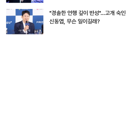
"경솔한 언행 깊이 반성"…고개 숙인
신동엽, 무슨 일이길래?