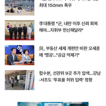
최대 150㎜ 폭우
李대통령 "군, 내란 이후 신뢰 회복
해야…지휘부 헌신해달라"
與, 부동산 세제 개편안 비판 오세훈
에 '맹공'…"공급 억제기"
합수본, 선관위 9곳 추가 압색…강남
·서초도 '투표율 허위 입력' 정황