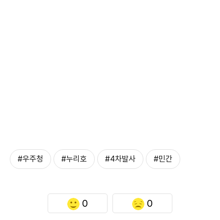
#우주청
#누리호
#4차발사
#민간
0
0