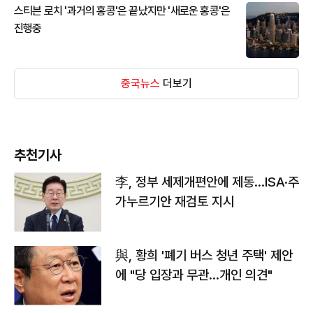
스티븐 로치 '과거의 홍콩'은 끝났지만 '새로운 홍콩'은
진행중
중국뉴스
더보기
추천기사
李, 정부 세제개편안에 제동…ISA·주
가누르기안 재검토 지시
與, 황희 '폐기 버스 청년 주택' 제안
에 "당 입장과 무관…개인 의견"