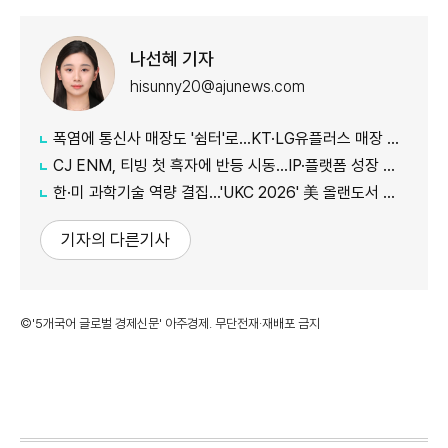
나선혜 기자
hisunny20@ajunews.com
폭염에 통신사 매장도 '쉼터'로…KT·LG유플러스 매장 개방
CJ ENM, 티빙 첫 흑자에 반등 시동…IP·플랫폼 성장 가속
한·미 과학기술 역량 결집…'UKC 2026' 美 올랜도서 개막
기자의 다른기사
©'5개국어 글로벌 경제신문' 아주경제. 무단전재·재배포 금지