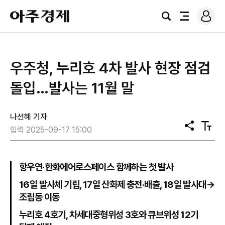
로
아
그
검
전
주
인
색
체
경
메
제
뉴
우주청, 누리호 4차 발사 현장 점검
돌입…발사는 11월 말
나선혜 기자
공
텍
입력 2025-09-17 15:00
유
스
트
크
기
항우연·한화에어로스페이스 함께하는 첫 발사
16일 발사체 기립, 17일 산화제 충전·배출, 18일 발사대→
조립동 이동
누리호 4호기, 차세대중형위성 3호와 큐브위성 12기