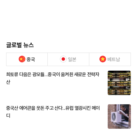
글로벌 뉴스
중국
일본
베트남
희토류 다음은 광모듈…중국이 움켜쥔 새로운 전략자
산
중국산 에어콘을 웃돈 주고 산다...유럽 열광시킨 메이
디