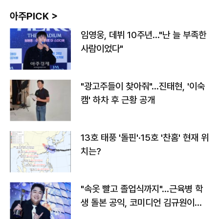
아주PICK >
임영웅, 데뷔 10주년…"난 늘 부족한
사람이었다"
"광고주들이 찾아줘"…진태현, '이숙
캠' 하차 후 근황 공개
13호 태풍 '돌핀'·15호 '찬홈' 현재 위
치는?
"속옷 빨고 졸업식까지"…근육병 학
생 돌본 공익, 코미디언 김규원이었
다