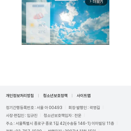
더보기
arrow_forward_ios
Unmute
개인정보처리방침
청소년보호정책
사이트맵
정기간행등록번호 : 서울 아 00493
회장·발행인 : 곽영길
사장·편집인 : 임규진
청소년보호책임자 : 전운
주소 : 서울특별시 종로구 종로 1길 42(수송동 146-1) 이마빌딩 11층