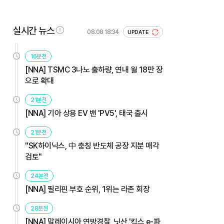
실시간 뉴스
08.08 18:34
UPDATE
16분전
[NNA] TSMC 3나노 출하량, 연내 월 18만 장
으로 확대
21분전
[NNA] 기아 상용 EV 밴 'PV5', 태국 출시
21분전
"SK하이닉스, 中 충칭 반도체 공장 지분 매각
검토"
24분전
[NNA] 필리핀 부호 순위, 1위는 라존 회장
28분전
[NNA] 말레이시아 연방경찰, 닛산 '킥스 e-파