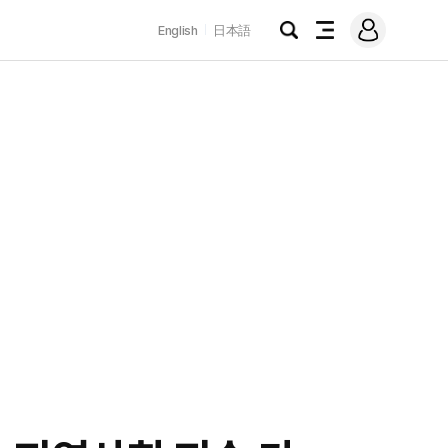
로
English
日本語
그
검
전
인
색
체
메
뉴