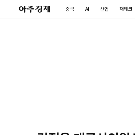
아
중국
AI
산업
재테크
주
경
제