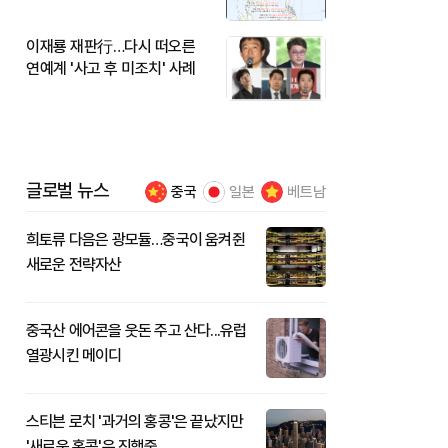
이재룡 재판行…다시 떠오른
연예계 '사고 후 미조치' 사례
글로벌 뉴스
중국
일본
베트남
희토류 다음은 광모듈…중국이 움켜쥔
새로운 전략자산
중국산 에어콘을 웃돈 주고 산다...유럽
열광시킨 메이디
스티븐 로치 '과거의 홍콩'은 끝났지만
'새로운 홍콩'은 진행중