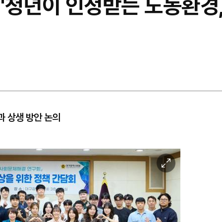
"청년이 인정받는 노동환경,
과 상생 방안 논의
이
미
지
확
대