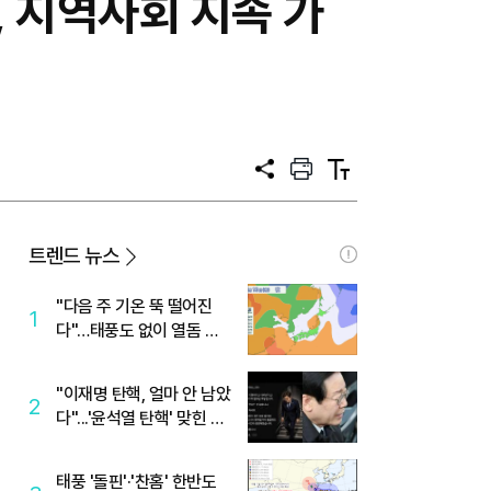
 지역사회 지속 가
공
프
텍
유
린
스
트
트
크
기
트렌드 뉴스
"다음 주 기온 뚝 떨어진
1
다"…태풍도 없이 열돔 박
살 낸 '이것'
"이재명 탄핵, 얼마 안 남았
2
다"...'윤석열 탄핵' 맞힌 무
당, '성지글' 등장
태풍 '돌핀'·'찬홈' 한반도