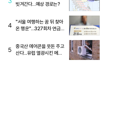
3
빗겨간다…예상 경로는?
"서울 여행하는 꿈 뒤 찾아
4
온 행운"…327회차 연금
복권720+ 당첨번호조회
주목
중국산 에어콘을 웃돈 주고
5
산다...유럽 열광시킨 메이
디