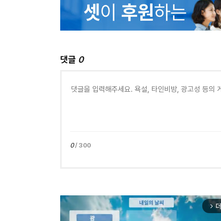
댓글
0
0
/ 300
더
arrow_forward_ios