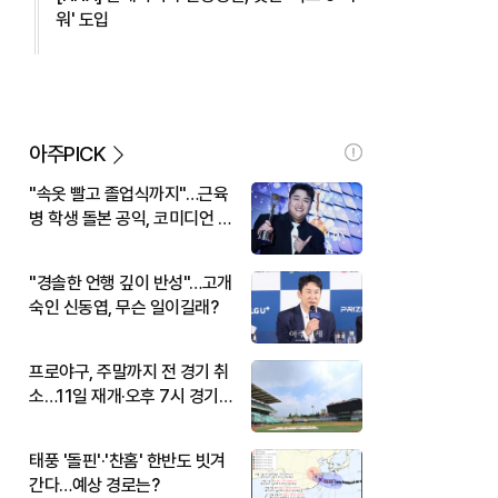
워' 도입
아주PICK
"속옷 빨고 졸업식까지"…근육
병 학생 돌본 공익, 코미디언 김
규원이었다
"경솔한 언행 깊이 반성"…고개
숙인 신동엽, 무슨 일이길래?
프로야구, 주말까지 전 경기 취
소…11일 재개·오후 7시 경기
시작
태풍 '돌핀'·'찬홈' 한반도 빗겨
간다…예상 경로는?