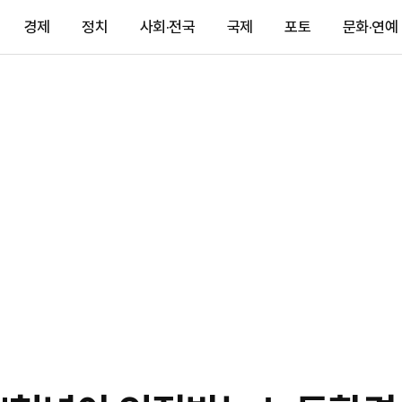
경제
정치
사회·전국
국제
포토
문화·연예