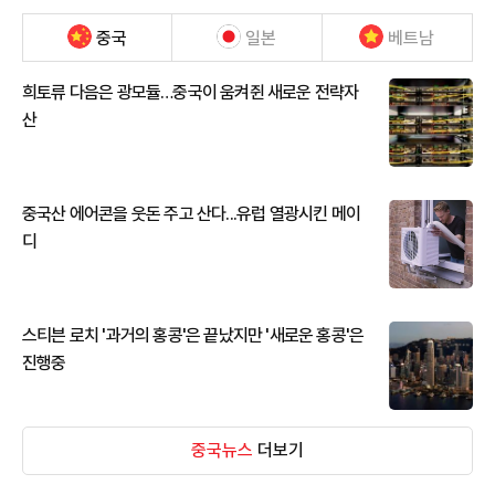
중국
일본
베트남
희토류 다음은 광모듈…중국이 움켜쥔 새로운 전략자
산
중국산 에어콘을 웃돈 주고 산다...유럽 열광시킨 메이
디
스티븐 로치 '과거의 홍콩'은 끝났지만 '새로운 홍콩'은
진행중
중국뉴스
더보기