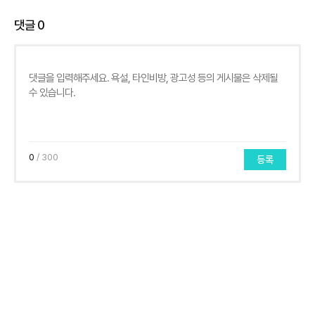
댓글
0
0
/ 300
등록