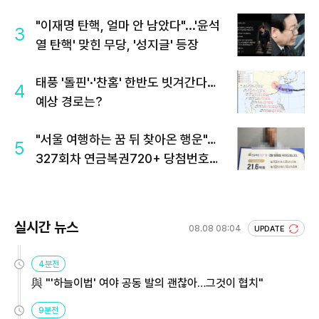
"이재명 탄핵, 얼마 안 남았다"...'윤석
3
열 탄핵' 맞힌 무당, '성지글' 등장
태풍 '돌핀'·'찬홈' 한반도 빗겨간다…
4
예상 경로는?
"서울 여행하는 꿈 뒤 찾아온 행운"…
5
327회차 연금복권720+ 당첨번호조
회 주목
실시간 뉴스
08.08 08:04
UPDATE
4분전
與 "'하늘이법' 여야 공동 발의 괜찮아…그것이 협치"
9분전