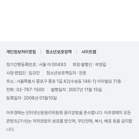
Unmute
개인정보처리방침
청소년보호정책
사이트맵
정기간행등록번호 : 서울 아 00493
회장·발행인 : 곽영길
사장·편집인 : 임규진
청소년보호책임자 : 전운
주소 : 서울특별시 종로구 종로 1길 42(수송동 146-1) 이마빌딩 11층
전화 : 02-767-1500
발행일자 : 2007년 11월 15일
등록일자 : 2008년 01월10일
아주경제는 인터넷신문윤리위원회 윤리강령을 준수합니다. 아주경제의 모든
콘텐츠(기사)는 저작권법의 보호를 받으며, 무단전재, 복사, 배포 등을 금지합
니다.