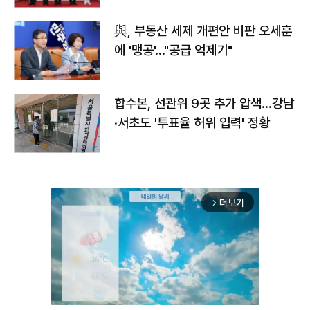
與, 부동산 세제 개편안 비판 오세훈
에 '맹공'…"공급 억제기"
합수본, 선관위 9곳 추가 압색…강남
·서초도 '투표율 허위 입력' 정황
더보기
arrow_forward_ios