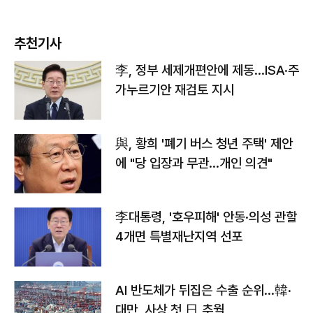
추천기사
李, 정부 세제개편안에 제동…ISA·주
가누르기안 재검토 지시
與, 황희 '폐기 버스 청년 주택' 제안
에 "당 입장과 무관…개인 의견"
李대통령, '호우피해' 안동·의성 관할
4개면 특별재난지역 선포
AI 반도체가 뒤집은 수출 순위…韓·
대만, 사상 첫 日 추월