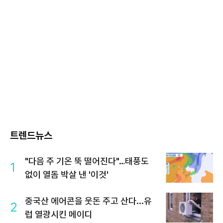
트렌드뉴스
"다음 주 기온 뚝 떨어진다"…태풍도
1
없이 열돔 박살 낸 '이것'
중국산 에어콘을 웃돈 주고 산다...유
2
럽 열광시킨 메이디