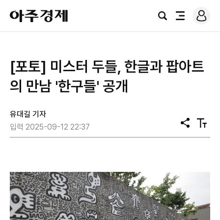
로
아
그
검
전
주
인
색
체
경
메
제
뉴
[포토] 미스터 두들, 한글과 팝아트
의 만남 '한구들' 공개
유대길 기자
공
텍
입력 2025-09-12 22:37
유
스
트
크
기