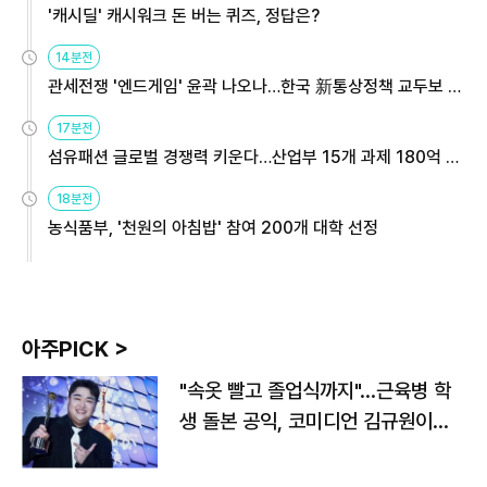
'캐시딜' 캐시워크 돈 버는 퀴즈, 정답은?
14분전
관세전쟁 '엔드게임' 윤곽 나오나…한국 新통상정책 교두보 활
용해야
17분전
섬유패션 글로벌 경쟁력 키운다…산업부 15개 과제 180억 지
원
18분전
농식품부, '천원의 아침밥' 참여 200개 대학 선정
아주PICK >
"속옷 빨고 졸업식까지"…근육병 학
생 돌본 공익, 코미디언 김규원이었
다