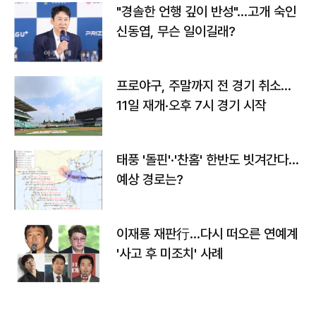
"경솔한 언행 깊이 반성"…고개 숙인
신동엽, 무슨 일이길래?
프로야구, 주말까지 전 경기 취소…
11일 재개·오후 7시 경기 시작
태풍 '돌핀'·'찬홈' 한반도 빗겨간다…
예상 경로는?
이재룡 재판行…다시 떠오른 연예계
'사고 후 미조치' 사례