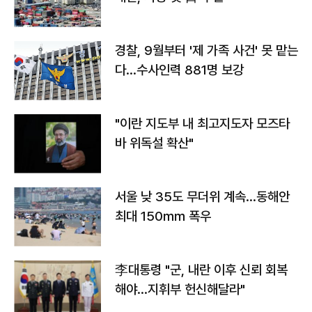
경찰, 9월부터 '제 가족 사건' 못 맡는
다…수사인력 881명 보강
"이란 지도부 내 최고지도자 모즈타
바 위독설 확산"
서울 낮 35도 무더위 계속…동해안
최대 150㎜ 폭우
李대통령 "군, 내란 이후 신뢰 회복
해야…지휘부 헌신해달라"