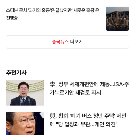
스티븐 로치 '과거의 홍콩'은 끝났지만 '새로운 홍콩'은
진행중
중국뉴스
더보기
추천기사
李, 정부 세제개편안에 제동…ISA·주
가누르기안 재검토 지시
與, 황희 '폐기 버스 청년 주택' 제안
에 "당 입장과 무관…개인 의견"