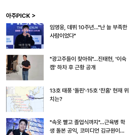
아주PICK >
임영웅, 데뷔 10주년…"난 늘 부족한
사람이었다"
"광고주들이 찾아줘"…진태현, '이숙
캠' 하차 후 근황 공개
13호 태풍 '돌핀'·15호 '찬홈' 현재 위
치는?
"속옷 빨고 졸업식까지"…근육병 학
생 돌본 공익, 코미디언 김규원이었