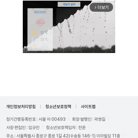
더보기
arrow_forward_ios
Mute
개인정보처리방침
청소년보호정책
사이트맵
정기간행등록번호 : 서울 아 00493
회장·발행인 : 곽영길
사장·편집인 : 임규진
청소년보호책임자 : 전운
주소 : 서울특별시 종로구 종로 1길 42(수송동 146-1) 이마빌딩 11층