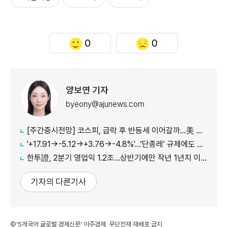
0
0
양보연 기자
byeony@ajunews.com
[주간증시전망] 코스피, 급락 후 반등세 이어갈까…美 CPI·외국인 수급 '촉각'
'+17.91→-5.12→+3.76→-4.8%'…'단종레' 규제에도 여전히 롤러코스터 타는 코스피
한투證, 2분기 영업익 1.2조…상반기에만 작년 1년치 이익만큼 벌었다
기자의 다른기사
©'5개국어 글로벌 경제신문' 아주경제. 무단전재·재배포 금지