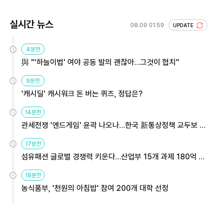
실시간 뉴스
08.09 01:59
UPDATE
4분전
與 "'하늘이법' 여야 공동 발의 괜찮아…그것이 협치"
9분전
'캐시딜' 캐시워크 돈 버는 퀴즈, 정답은?
14분전
관세전쟁 '엔드게임' 윤곽 나오나…한국 新통상정책 교두보 활
용해야
17분전
섬유패션 글로벌 경쟁력 키운다…산업부 15개 과제 180억 지
원
18분전
농식품부, '천원의 아침밥' 참여 200개 대학 선정