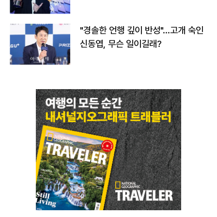
다
"경솔한 언행 깊이 반성"…고개 숙인
신동엽, 무슨 일이길래?