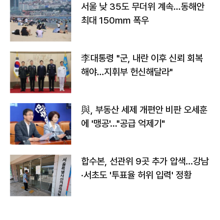
서울 낮 35도 무더위 계속…동해안
최대 150㎜ 폭우
李대통령 "군, 내란 이후 신뢰 회복
해야…지휘부 헌신해달라"
與, 부동산 세제 개편안 비판 오세훈
에 '맹공'…"공급 억제기"
합수본, 선관위 9곳 추가 압색…강남
·서초도 '투표율 허위 입력' 정황