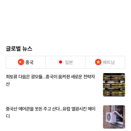
글로벌 뉴스
중국
일본
베트남
희토류 다음은 광모듈…중국이 움켜쥔 새로운 전략자
산
중국산 에어콘을 웃돈 주고 산다...유럽 열광시킨 메이
디