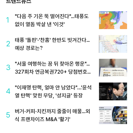
트렌드뉴스
"다음 주 기온 뚝 떨어진다"…태풍도
1
없이 열돔 박살 낸 '이것'
태풍 '돌핀'·'찬홈' 한반도 빗겨간다…
2
예상 경로는?
"서울 여행하는 꿈 뒤 찾아온 행운"…
3
327회차 연금복권720+ 당첨번호조
회 주목
"이재명 탄핵, 얼마 안 남았다"...'윤석
4
열 탄핵' 맞힌 무당, '성지글' 등장
버거·커피·치킨까지 줄줄이 매물…외
5
식 프랜차이즈 M&A '활기'