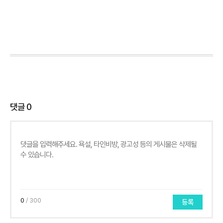
댓글
0
0
/ 300
등록