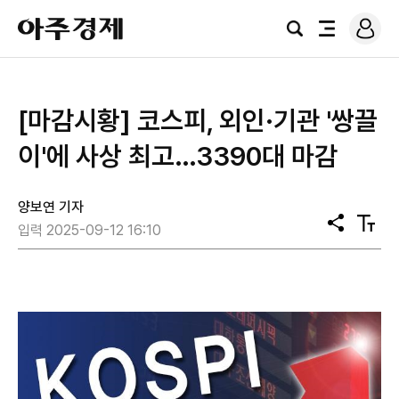
로
아
그
검
전
주
인
색
체
경
메
제
뉴
[마감시황] 코스피, 외인·기관 '쌍끌
이'에 사상 최고…3390대 마감
양보연 기자
공
텍
입력 2025-09-12 16:10
유
스
트
크
기