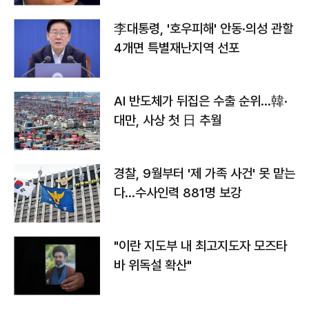
李대통령, '호우피해' 안동·의성 관할
4개면 특별재난지역 선포
AI 반도체가 뒤집은 수출 순위…韓·
대만, 사상 첫 日 추월
경찰, 9월부터 '제 가족 사건' 못 맡는
다…수사인력 881명 보강
"이란 지도부 내 최고지도자 모즈타
바 위독설 확산"