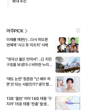
확대 추진
아주PICK
이재룡 재판行…다시 떠오른
연예계 '사고 후 미조치' 사례
"한국산 물은 안마셔"…日 지진
구호품 보냈더니 비하한 누리
꾼
'태도 논란' 정준원 "난 배우 하
면 안 되는 사람인가? 생각 했
다"
13호 '돌핀' 이어 14호 태풍 '구
지라'·15호 태풍 '찬홈' 발생…
현재 위치와 이동경로는?