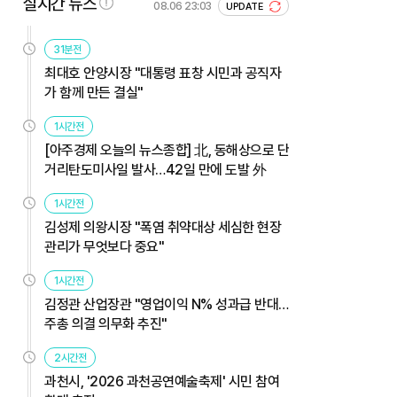
실시간 뉴스
08.06 23:03
UPDATE
31분전
최대호 안양시장 "대통령 표창 시민과 공직자
가 함께 만든 결실"
1시간전
[아주경제 오늘의 뉴스종합] 北, 동해상으로 단
거리탄도미사일 발사…42일 만에 도발 外
1시간전
김성제 의왕시장 "폭염 취약대상 세심한 현장
관리가 무엇보다 중요"
1시간전
김정관 산업장관 "영업이익 N% 성과급 반대…
주총 의결 의무화 추진"
2시간전
과천시, '2026 과천공연예술축제' 시민 참여