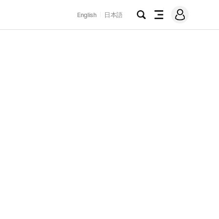
로
English
日本語
그
검
전
인
색
체
메
뉴