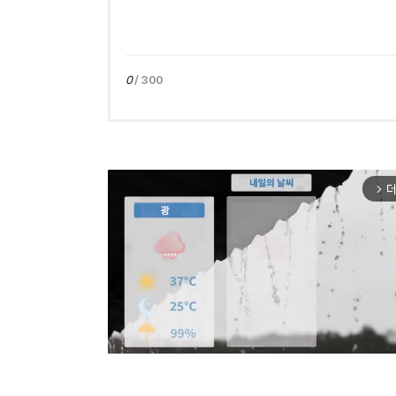
0
/ 300
더
arrow_forward_ios