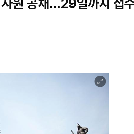
입사원 공채…29일까지 접
이
미
지
확
대