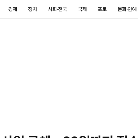
경제
정치
사회·전국
국제
포토
문화·연예