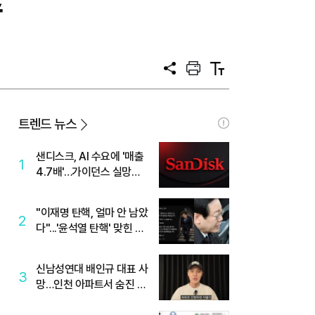
수
공
프
텍
유
린
스
트
트
크
기
트렌드 뉴스
샌디스크, AI 수요에 '매출
1
4.7배'…가이던스 실망에
'주가는 하락'
"이재명 탄핵, 얼마 안 남았
2
다"...'윤석열 탄핵' 맞힌 무
당, '성지글' 등장
신남성연대 배인규 대표 사
3
망…인천 아파트서 숨진 채
발견