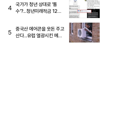
국가가 청년 상대로 '통
4
수'?...청년미래적금 12%
준다더니 "응, 오류야"
중국산 에어콘을 웃돈 주고
5
산다...유럽 열광시킨 메이
디