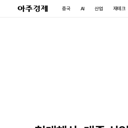
아
중국
AI
산업
재테크
주
경
제