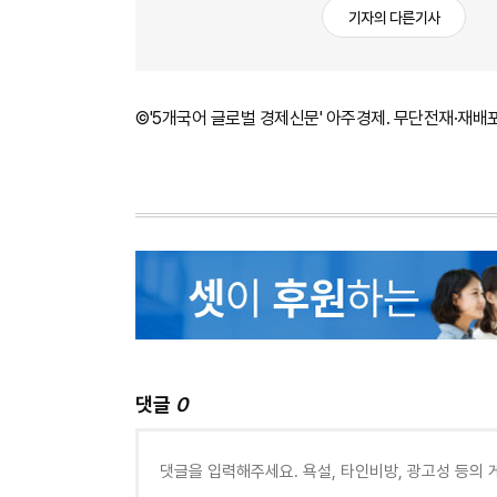
기자의 다른기사
©'5개국어 글로벌 경제신문' 아주경제. 무단전재·재배
댓글
0