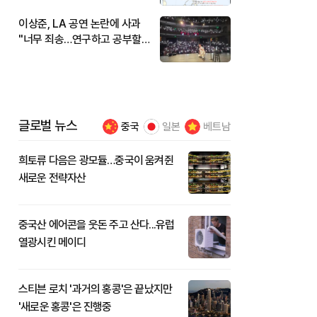
이상준, LA 공연 논란에 사과
"너무 죄송…연구하고 공부할
것"
글로벌 뉴스
중국
일본
베트남
희토류 다음은 광모듈…중국이 움켜쥔
새로운 전략자산
중국산 에어콘을 웃돈 주고 산다...유럽
열광시킨 메이디
스티븐 로치 '과거의 홍콩'은 끝났지만
'새로운 홍콩'은 진행중