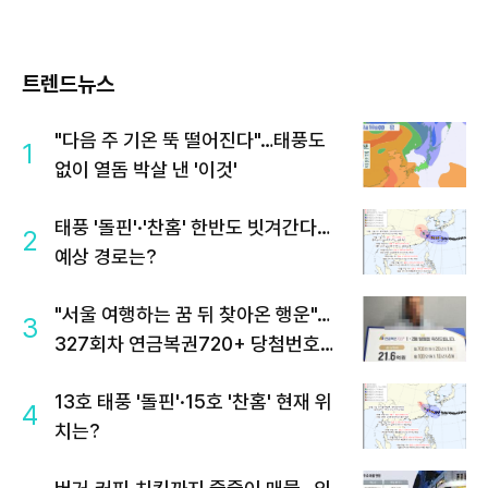
트렌드뉴스
"다음 주 기온 뚝 떨어진다"…태풍도
1
없이 열돔 박살 낸 '이것'
태풍 '돌핀'·'찬홈' 한반도 빗겨간다…
2
예상 경로는?
"서울 여행하는 꿈 뒤 찾아온 행운"…
3
327회차 연금복권720+ 당첨번호조
회 주목
13호 태풍 '돌핀'·15호 '찬홈' 현재 위
4
치는?