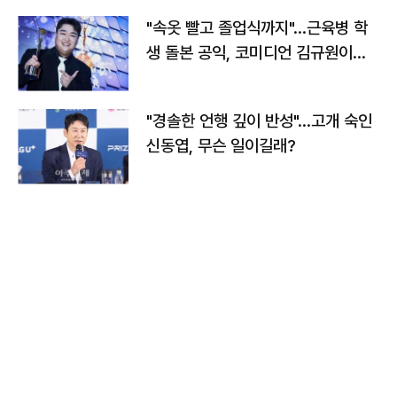
"속옷 빨고 졸업식까지"…근육병 학
생 돌본 공익, 코미디언 김규원이었
다
"경솔한 언행 깊이 반성"…고개 숙인
신동엽, 무슨 일이길래?