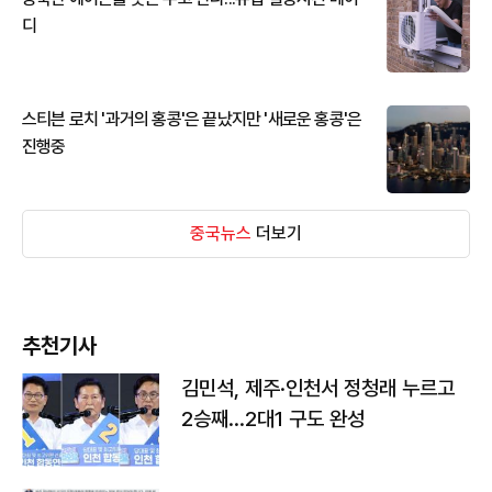
디
스티븐 로치 '과거의 홍콩'은 끝났지만 '새로운 홍콩'은
진행중
중국뉴스
더보기
추천기사
김민석, 제주·인천서 정청래 누르고
2승째…2대1 구도 완성