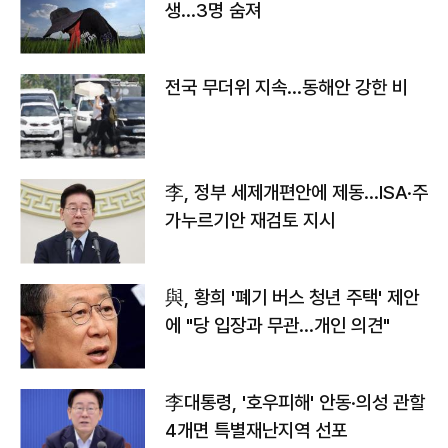
생…3명 숨져
전국 무더위 지속…동해안 강한 비
李, 정부 세제개편안에 제동…ISA·주
가누르기안 재검토 지시
與, 황희 '폐기 버스 청년 주택' 제안
에 "당 입장과 무관…개인 의견"
李대통령, '호우피해' 안동·의성 관할
4개면 특별재난지역 선포