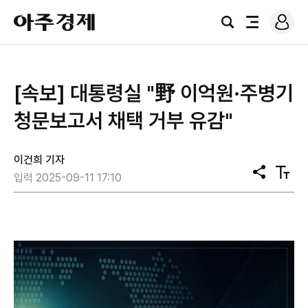
로
아
그
검
전
주
인
색
체
경
메
제
뉴
[속보] 대통령실 "野 이억원·주병기
청문보고서 채택 거부 유감"
이건희 기자
공
텍
입력 2025-09-11 17:10
유
스
트
크
기