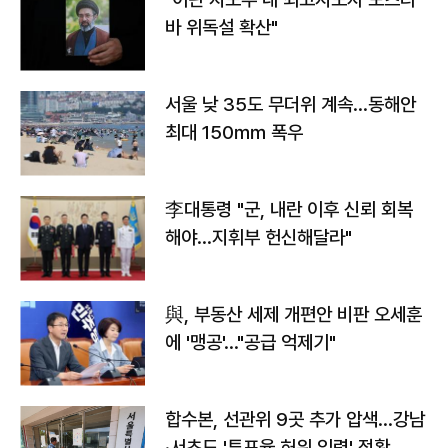
바 위독설 확산"
서울 낮 35도 무더위 계속…동해안
최대 150㎜ 폭우
李대통령 "군, 내란 이후 신뢰 회복
해야…지휘부 헌신해달라"
與, 부동산 세제 개편안 비판 오세훈
에 '맹공'…"공급 억제기"
합수본, 선관위 9곳 추가 압색…강남
·서초도 '투표율 허위 입력' 정황