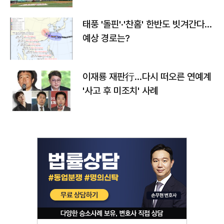
태풍 '돌핀'·'찬홈' 한반도 빗겨간다…
예상 경로는?
이재룡 재판行…다시 떠오른 연예계
'사고 후 미조치' 사례