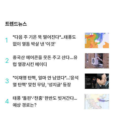
트렌드뉴스
"다음 주 기온 뚝 떨어진다"…태풍도
1
없이 열돔 박살 낸 '이것'
중국산 에어콘을 웃돈 주고 산다...유
2
럽 열광시킨 메이디
"이재명 탄핵, 얼마 안 남았다"...'윤석
3
열 탄핵' 맞힌 무당, '성지글' 등장
태풍 '돌핀'·'찬홈' 한반도 빗겨간다…
4
예상 경로는?