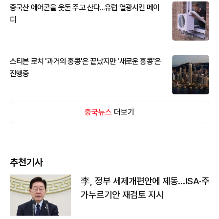
중국산 에어콘을 웃돈 주고 산다...유럽 열광시킨 메이
디
스티븐 로치 '과거의 홍콩'은 끝났지만 '새로운 홍콩'은
진행중
중국뉴스
더보기
추천기사
李, 정부 세제개편안에 제동…ISA·주
가누르기안 재검토 지시