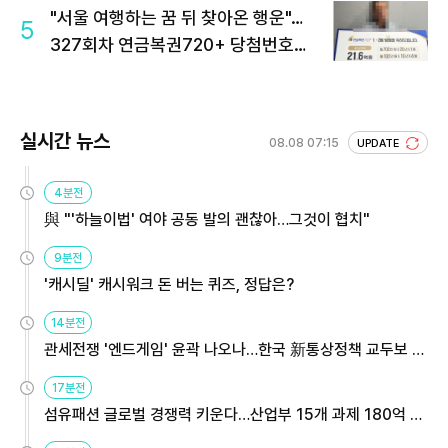
"서울 여행하는 꿈 뒤 찾아온 행운"…
5
327회차 연금복권720+ 당첨번호조
회 주목
실시간 뉴스
08.08 07:15
UPDATE
4분전
與 "'하늘이법' 여야 공동 발의 괜찮아…그것이 협치"
9분전
'캐시딜' 캐시워크 돈 버는 퀴즈, 정답은?
14분전
관세전쟁 '엔드게임' 윤곽 나오나…한국 新통상정책 교두보 활
용해야
17분전
섬유패션 글로벌 경쟁력 키운다…산업부 15개 과제 180억 지
원