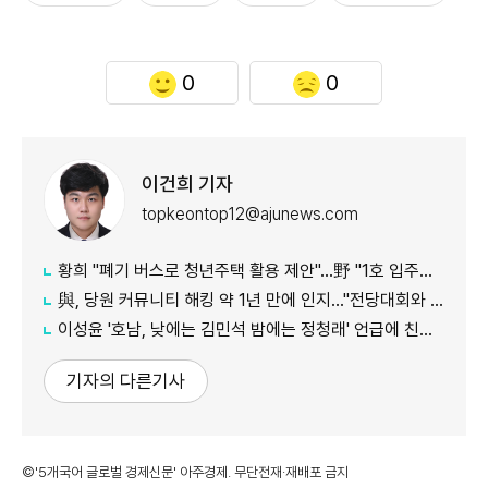
0
0
이건희 기자
topkeontop12@ajunews.com
황희 "폐기 버스로 청년주택 활용 제안"…野 "1호 입주하라"
與, 당원 커뮤니티 해킹 약 1년 만에 인지…"전당대회와 무관"
이성윤 '호남, 낮에는 김민석 밤에는 정청래' 언급에 친명계 반발…"한심한 수준"
기자의 다른기사
©'5개국어 글로벌 경제신문' 아주경제. 무단전재·재배포 금지