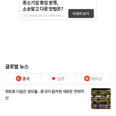
글로벌 뉴스
중국
일본
베트남
희토류 다음은 광모듈…중국이 움켜쥔 새로운 전략자
산