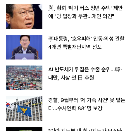
與, 황희 '폐기 버스 청년 주택' 제안
에 "당 입장과 무관…개인 의견"
李대통령, '호우피해' 안동·의성 관할
4개면 특별재난지역 선포
AI 반도체가 뒤집은 수출 순위…韓·
대만, 사상 첫 日 추월
경찰, 9월부터 '제 가족 사건' 못 맡는
다…수사인력 881명 보강
"이란 지도부 내 최고지도자 모즈타