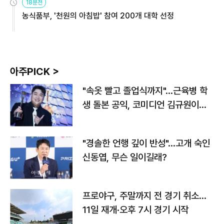
18분전
농식품부, '천원의 아침밥' 참여 200개 대학 선정
아주PICK >
"속옷 빨고 졸업식까지"…근육병 학
생 돌본 공익, 코미디언 김규원이었
다
"경솔한 언행 깊이 반성"…고개 숙인
신동엽, 무슨 일이길래?
프로야구, 주말까지 전 경기 취소…
11일 재개·오후 7시 경기 시작