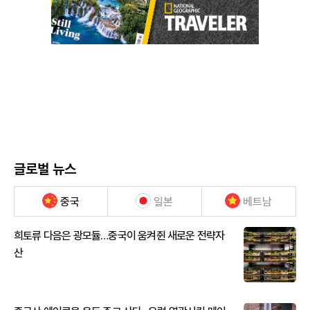
글로벌 뉴스
중국
일본
베트남
희토류 다음은 광모듈…중국이 움켜쥔 새로운 전략자
산