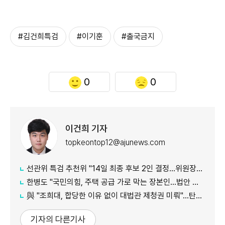
#김건희특검
#이기훈
#출국금지
0
0
이건희 기자
topkeontop12@ajunews.com
선관위 특검 추천위 "14일 최종 후보 2인 결정…위원장에 김용관"
한병도 "국민의힘, 주택 공급 가로 막는 장본인…법안 처리 협조하라"
與 "조희대, 합당한 이유 없이 대법관 제청권 미뤄"…탄핵은 '신중'
기자의 다른기사