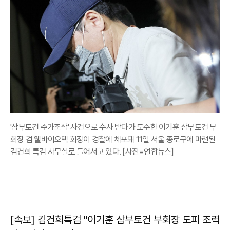
'삼부토건 주가조작' 사건으로 수사 받다가 도주한 이기훈 삼부토건 부
회장 겸 웰바이오텍 회장이 경찰에 체포돼 11일 서울 종로구에 마련된
김건희 특검 사무실로 들어서고 있다. [사진=연합뉴스]
[속보] 김건희특검 "이기훈 삼부토건 부회장 도피 조력