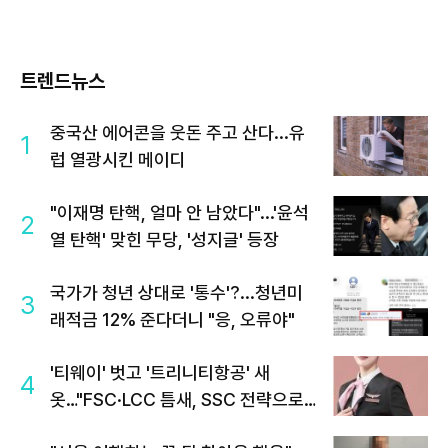
트렌드뉴스
중국산 에어콘을 웃돈 주고 산다...유
1
럽 열광시킨 메이디
"이재명 탄핵, 얼마 안 남았다"...'윤석
2
열 탄핵' 맞힌 무당, '성지글' 등장
국가가 청년 상대로 '통수'?...청년미
3
래적금 12% 준다더니 "응, 오류야"
'티웨이' 벗고 '트리니티항공' 새
4
옷…"FSC·LCC 틈새, SSC 전략으로
공략"