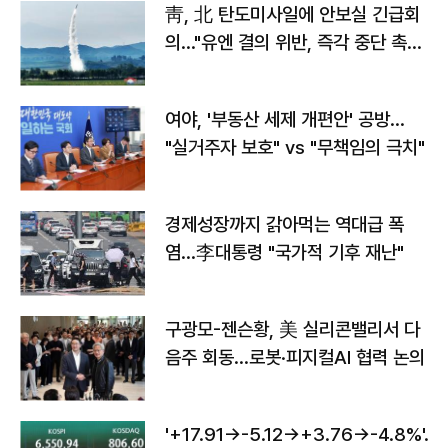
靑, 北 탄도미사일에 안보실 긴급회
의…"유엔 결의 위반, 즉각 중단 촉
구"
여야, '부동산 세제 개편안' 공방…
"실거주자 보호" vs "무책임의 극치"
경제성장까지 갉아먹는 역대급 폭
염…李대통령 "국가적 기후 재난"
구광모-젠슨황, 美 실리콘밸리서 다
음주 회동…로봇·피지컬AI 협력 논의
'+17.91→-5.12→+3.76→-4.8%'…'