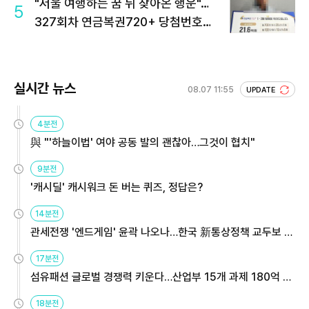
"서울 여행하는 꿈 뒤 찾아온 행운"…
5
327회차 연금복권720+ 당첨번호조
회 주목
실시간 뉴스
08.07 11:55
UPDATE
4분전
與 "'하늘이법' 여야 공동 발의 괜찮아…그것이 협치"
9분전
'캐시딜' 캐시워크 돈 버는 퀴즈, 정답은?
14분전
관세전쟁 '엔드게임' 윤곽 나오나…한국 新통상정책 교두보 활
용해야
17분전
섬유패션 글로벌 경쟁력 키운다…산업부 15개 과제 180억 지
원
18분전