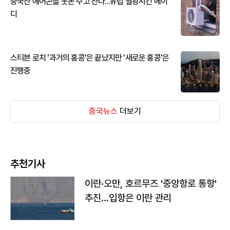
중국산 에어콘을 웃돈 주고 산다...유럽 열광시킨 메이
디
스티븐 로치 '과거의 홍콩'은 끝났지만 '새로운 홍콩'은
진행중
중국뉴스
더보기
추천기사
이란·오만, 호르무즈 '중앙항로 통항'
추진…입항은 이란 관리