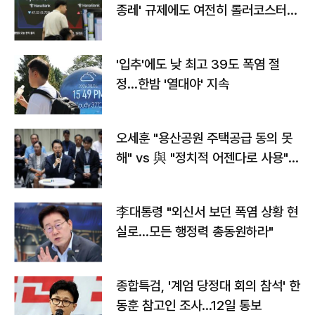
종레' 규제에도 여전히 롤러코스터
타는 코스피
'입추'에도 낮 최고 39도 폭염 절
정…한밤 '열대야' 지속
오세훈 "용산공원 주택공급 동의 못
해" vs 與 "정치적 어젠다로 사용"
맞불
李대통령 "외신서 보던 폭염 상황 현
실로…모든 행정력 총동원하라"
종합특검, '계엄 당정대 회의 참석' 한
동훈 참고인 조사...12일 통보