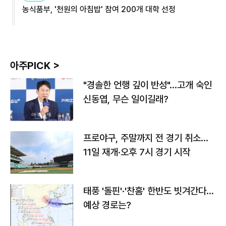
농식품부, '천원의 아침밥' 참여 200개 대학 선정
아주PICK >
"경솔한 언행 깊이 반성"…고개 숙인
신동엽, 무슨 일이길래?
프로야구, 주말까지 전 경기 취소…
11일 재개·오후 7시 경기 시작
태풍 '돌핀'·'찬홈' 한반도 빗겨간다…
예상 경로는?