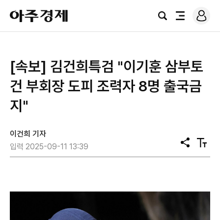
로
아
그
검
전
주
인
색
체
경
메
제
뉴
[속보] 김건희특검 "이기훈 삼부토
건 부회장 도피 조력자 8명 출국금
지"
이건희 기자
공
텍
입력 2025-09-11 13:39
유
스
트
크
기