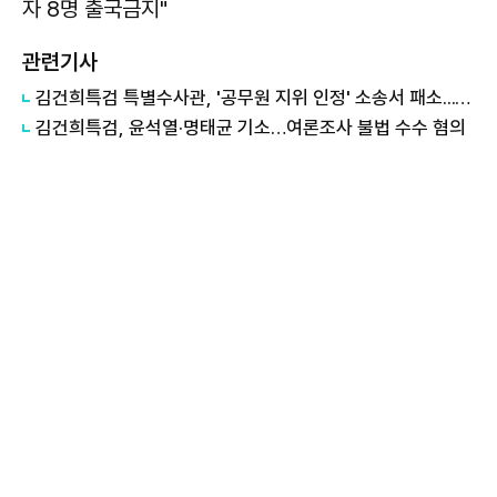
자 8명 출국금지"
관련기사
김건희특검 특별수사관, '공무원 지위 인정' 소송서 패소..."공무원 신분 부여 규정 없어"
김건희특검, 윤석열·명태균 기소…여론조사 불법 수수 혐의