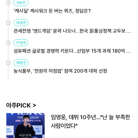
9분전
'캐시딜' 캐시워크 돈 버는 퀴즈, 정답은?
14분전
관세전쟁 '엔드게임' 윤곽 나오나…한국 新통상정책 교두보 활
용해야
17분전
섬유패션 글로벌 경쟁력 키운다…산업부 15개 과제 180억 지
원
18분전
농식품부, '천원의 아침밥' 참여 200개 대학 선정
아주PICK >
임영웅, 데뷔 10주년…"난 늘 부족한
사람이었다"