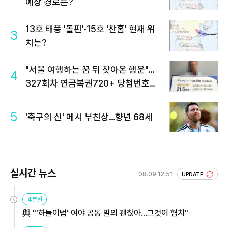
예상 경로는?
13호 태풍 '돌핀'·15호 '찬홈' 현재 위
3
치는?
"서울 여행하는 꿈 뒤 찾아온 행운"…
4
327회차 연금복권720+ 당첨번호조
회 주목
5
'축구의 신' 메시 부친상…향년 68세
실시간 뉴스
08.09 12:51
UPDATE
4분전
與 "'하늘이법' 여야 공동 발의 괜찮아…그것이 협치"