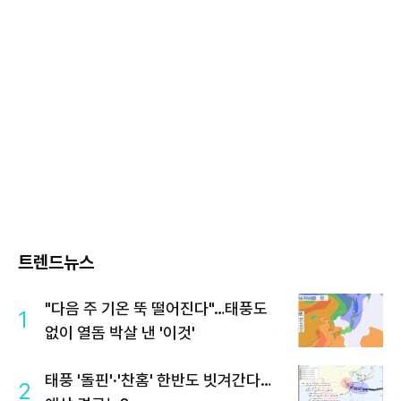
트렌드뉴스
"다음 주 기온 뚝 떨어진다"…태풍도
1
없이 열돔 박살 낸 '이것'
태풍 '돌핀'·'찬홈' 한반도 빗겨간다…
2