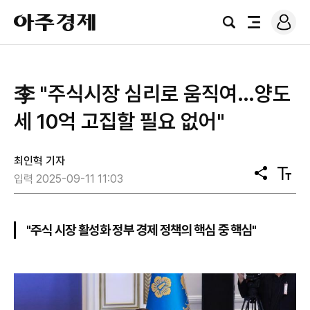
로
아
그
검
전
주
인
색
체
경
메
제
뉴
李 "주식시장 심리로 움직여…양도
세 10억 고집할 필요 없어"
최인혁 기자
공
텍
입력 2025-09-11 11:03
유
스
트
크
기
"주식 시장 활성화 정부 경제 정책의 핵심 중 핵심"