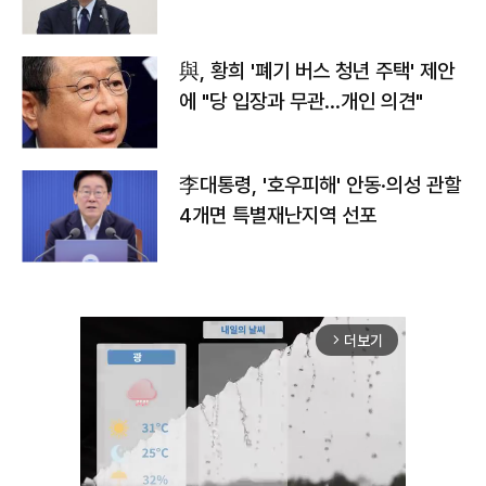
與, 황희 '폐기 버스 청년 주택' 제안
에 "당 입장과 무관…개인 의견"
李대통령, '호우피해' 안동·의성 관할
4개면 특별재난지역 선포
더보기
arrow_forward_ios