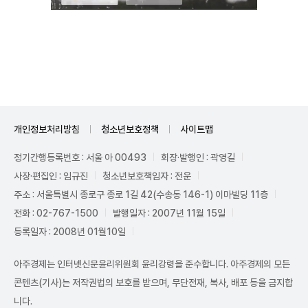
Unmute
개인정보처리방침
청소년보호정책
사이트맵
정기간행등록번호 : 서울 아 00493
회장·발행인 : 곽영길
사장·편집인 : 임규진
청소년보호책임자 : 전운
주소 : 서울특별시 종로구 종로 1길 42(수송동 146-1) 이마빌딩 11층
전화 : 02-767-1500
발행일자 : 2007년 11월 15일
등록일자 : 2008년 01월10일
아주경제는 인터넷신문윤리위원회 윤리강령을 준수합니다. 아주경제의 모든
콘텐츠(기사)는 저작권법의 보호를 받으며, 무단전재, 복사, 배포 등을 금지합
니다.