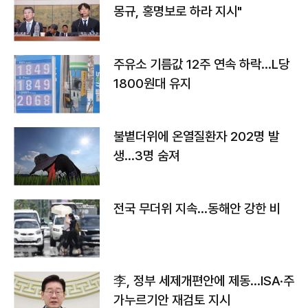
몽규, 홍명보로 하라 지시"
주유소 기름값 12주 연속 하락…L당
1800원대 유지
불볕더위에 온열질환자 202명 발
생…3명 숨져
전국 무더위 지속…동해안 강한 비
李, 정부 세제개편안에 제동…ISA·주
가누르기안 재검토 지시