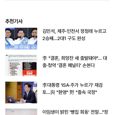
추천기사
김민석, 제주·인천서 정청래 누르고
2승째…2대1 구도 완성
李 "결혼, 희망찬 새 출발돼야"… 대
출·청약 '결혼 페널티' 손본다
李대통령 'ISA·주가 누르기' 재검
토…與 "환영" 野 "졸속 국정"
이임생이 밝힌 '빵집 회동' 전말…"정