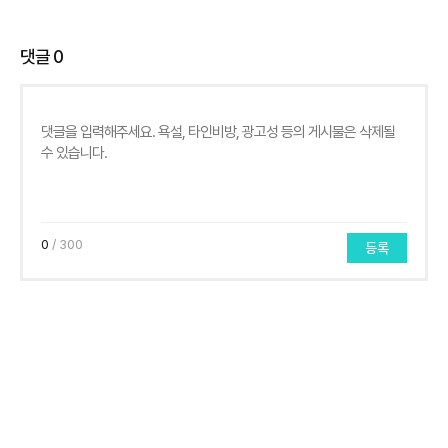
댓글
0
0
/ 300
등록