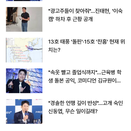
"광고주들이 찾아줘"…진태현, '이숙
캠' 하차 후 근황 공개
13호 태풍 '돌핀'·15호 '찬홈' 현재 위
치는?
"속옷 빨고 졸업식까지"…근육병 학
생 돌본 공익, 코미디언 김규원이었
다
"경솔한 언행 깊이 반성"…고개 숙인
신동엽, 무슨 일이길래?