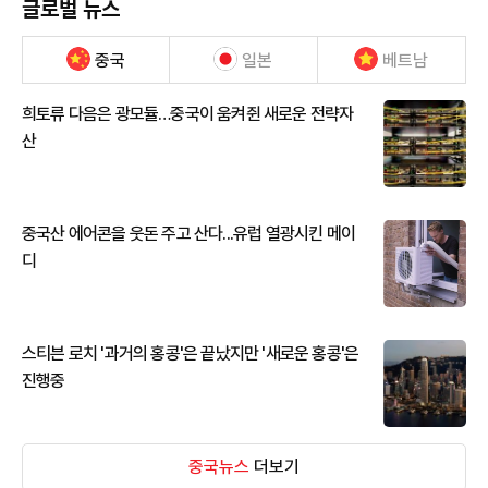
글로벌 뉴스
중국
일본
베트남
희토류 다음은 광모듈…중국이 움켜쥔 새로운 전략자
산
중국산 에어콘을 웃돈 주고 산다...유럽 열광시킨 메이
디
스티븐 로치 '과거의 홍콩'은 끝났지만 '새로운 홍콩'은
진행중
중국뉴스
더보기