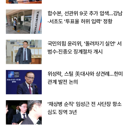
합수본, 선관위 9곳 추가 압색…강남
·서초도 '투표율 허위 입력' 정황
국민의힘 윤리위, '돌려차기 실언' 서
범수·진종오 징계절차 개시
위성락, 스틸 美대사와 상견례…한미
관계 발전 논의
'채상병 순직' 임성근 전 사단장 항소
심도 징역 3년