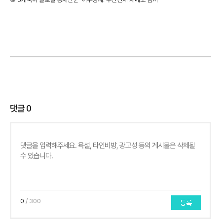
댓글
0
0
/ 300
등록