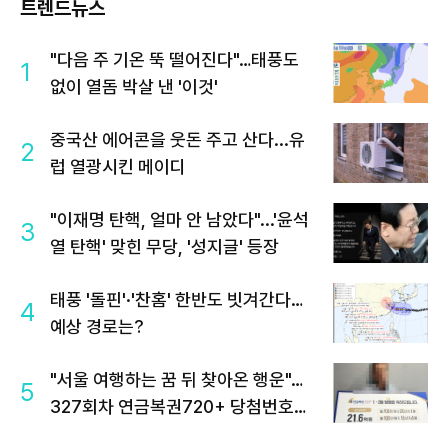
트렌드뉴스
"다음 주 기온 뚝 떨어진다"…태풍도
1
없이 열돔 박살 낸 '이것'
중국산 에어콘을 웃돈 주고 산다...유
2
럽 열광시킨 메이디
"이재명 탄핵, 얼마 안 남았다"...'윤석
3
열 탄핵' 맞힌 무당, '성지글' 등장
태풍 '돌핀'·'찬홈' 한반도 빗겨간다…
4
예상 경로는?
"서울 여행하는 꿈 뒤 찾아온 행운"…
5
327회차 연금복권720+ 당첨번호조
회 주목