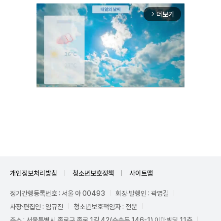
더보기
arrow_forward_ios
Mute
개인정보처리방침
청소년보호정책
사이트맵
정기간행등록번호 : 서울 아 00493
회장·발행인 : 곽영길
사장·편집인 : 임규진
청소년보호책임자 : 전운
주소 : 서울특별시 종로구 종로 1길 42(수송동 146-1) 이마빌딩 11층