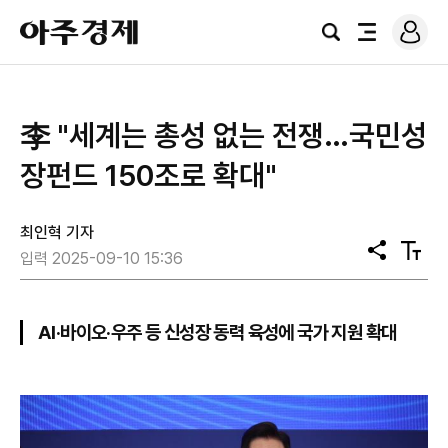
로
아
그
검
전
주
인
색
체
경
메
제
뉴
李 "세계는 총성 없는 전쟁…국민성
장펀드 150조로 확대"
최인혁 기자
공
텍
입력 2025-09-10 15:36
유
스
트
크
기
AI·바이오·우주 등 신성장 동력 육성에 국가 지원 확대