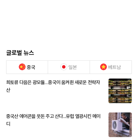
글로벌 뉴스
중국
일본
베트남
희토류 다음은 광모듈…중국이 움켜쥔 새로운 전략자
산
중국산 에어콘을 웃돈 주고 산다...유럽 열광시킨 메이
디