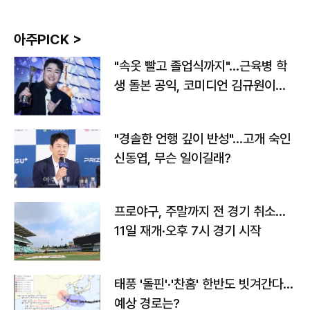
아주PICK >
"속옷 빨고 졸업식까지"…근육병 학
생 돌본 공익, 코미디언 김규원이었
다
"경솔한 언행 깊이 반성"…고개 숙인
신동엽, 무슨 일이길래?
프로야구, 주말까지 전 경기 취소…
11일 재개·오후 7시 경기 시작
태풍 '돌핀'·'찬홈' 한반도 빗겨간다…
예상 경로는?