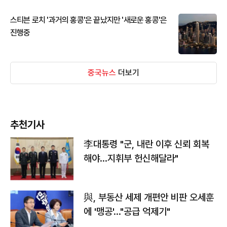
스티븐 로치 '과거의 홍콩'은 끝났지만 '새로운 홍콩'은
진행중
중국뉴스
더보기
추천기사
李대통령 "군, 내란 이후 신뢰 회복
해야…지휘부 헌신해달라"
與, 부동산 세제 개편안 비판 오세훈
에 '맹공'…"공급 억제기"