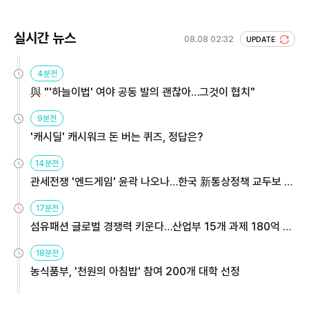
실시간 뉴스
08.08 02:32
UPDATE
4분전
與 "'하늘이법' 여야 공동 발의 괜찮아…그것이 협치"
9분전
'캐시딜' 캐시워크 돈 버는 퀴즈, 정답은?
14분전
관세전쟁 '엔드게임' 윤곽 나오나…한국 新통상정책 교두보 활
용해야
17분전
섬유패션 글로벌 경쟁력 키운다…산업부 15개 과제 180억 지
원
18분전
농식품부, '천원의 아침밥' 참여 200개 대학 선정