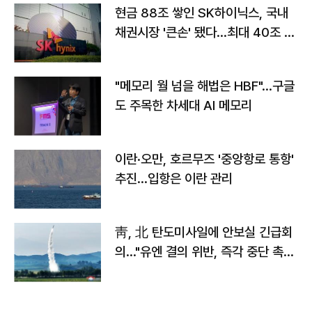
현금 88조 쌓인 SK하이닉스, 국내
채권시장 '큰손' 됐다…최대 40조 투
자
"메모리 월 넘을 해법은 HBF"…구글
도 주목한 차세대 AI 메모리
이란·오만, 호르무즈 '중앙항로 통항'
추진…입항은 이란 관리
靑, 北 탄도미사일에 안보실 긴급회
의…"유엔 결의 위반, 즉각 중단 촉
구"