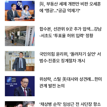
與, 부동산 세제 개편안 비판 오세훈
에 '맹공'…"공급 억제기"
합수본, 선관위 9곳 추가 압색…강남
·서초도 '투표율 허위 입력' 정황
국민의힘 윤리위, '돌려차기 실언' 서
범수·진종오 징계절차 개시
위성락, 스틸 美대사와 상견례…한미
관계 발전 논의
'채상병 순직' 임성근 전 사단장 항소