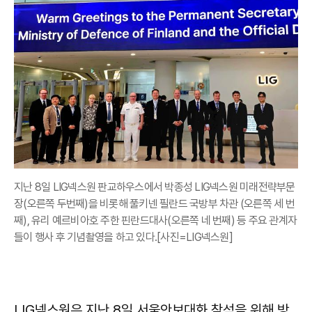
지난 8일 LIG넥스원 판교하우스에서 박종성 LIG넥스원 미래전략부문
장(오른쪽 두번째)을 비롯해 풀키넨 필란드 국방부 차관 (오른쪽 세 번
째), 유리 예르비아호 주한 핀란드대사(오른쪽 네 번째) 등 주요 관계자
들이 행사 후 기념촬영을 하고 있다.[사진=LIG넥스원]
LIG넥스원은 지난 8일 서울안보대화 참석을 위해 방