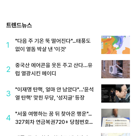
트렌드뉴스
"다음 주 기온 뚝 떨어진다"…태풍도
1
없이 열돔 박살 낸 '이것'
중국산 에어콘을 웃돈 주고 산다...유
2
럽 열광시킨 메이디
"이재명 탄핵, 얼마 안 남았다"...'윤석
3
열 탄핵' 맞힌 무당, '성지글' 등장
"서울 여행하는 꿈 뒤 찾아온 행운"…
4
327회차 연금복권720+ 당첨번호조
회 주목