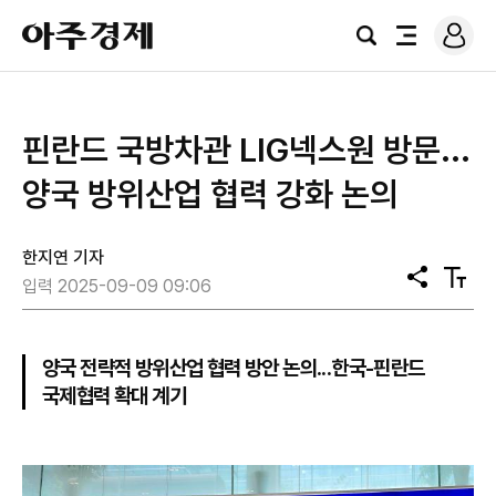
로
아
그
검
전
주
인
색
체
경
메
제
뉴
핀란드 국방차관 LIG넥스원 방문...
양국 방위산업 협력 강화 논의
한지연 기자
공
텍
입력 2025-09-09 09:06
유
스
트
크
기
양국 전략적 방위산업 협력 방안 논의...한국-핀란드
국제협력 확대 계기