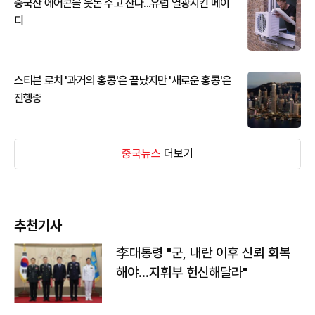
중국산 에어콘을 웃돈 주고 산다...유럽 열광시킨 메이
디
스티븐 로치 '과거의 홍콩'은 끝났지만 '새로운 홍콩'은
진행중
중국뉴스
더보기
추천기사
李대통령 "군, 내란 이후 신뢰 회복
해야…지휘부 헌신해달라"