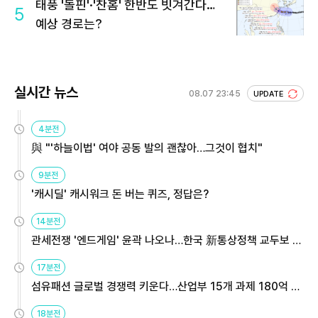
태풍 '돌핀'·'찬홈' 한반도 빗겨간다…
5
예상 경로는?
실시간 뉴스
08.07 23:45
UPDATE
4분전
與 "'하늘이법' 여야 공동 발의 괜찮아…그것이 협치"
9분전
'캐시딜' 캐시워크 돈 버는 퀴즈, 정답은?
14분전
관세전쟁 '엔드게임' 윤곽 나오나…한국 新통상정책 교두보 활
용해야
17분전
섬유패션 글로벌 경쟁력 키운다…산업부 15개 과제 180억 지
원
18분전