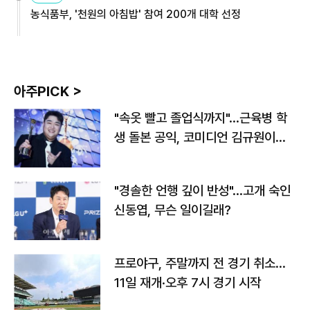
농식품부, '천원의 아침밥' 참여 200개 대학 선정
아주PICK >
"속옷 빨고 졸업식까지"…근육병 학
생 돌본 공익, 코미디언 김규원이었
다
"경솔한 언행 깊이 반성"…고개 숙인
신동엽, 무슨 일이길래?
프로야구, 주말까지 전 경기 취소…
11일 재개·오후 7시 경기 시작