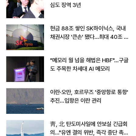
심도 징역 3년
현금 88조 쌓인 SK하이닉스, 국내
채권시장 '큰손' 됐다…최대 40조 투
자
"메모리 월 넘을 해법은 HBF"…구글
도 주목한 차세대 AI 메모리
이란·오만, 호르무즈 '중앙항로 통항'
추진…입항은 이란 관리
靑, 北 탄도미사일에 안보실 긴급회
의…"유엔 결의 위반, 즉각 중단 촉