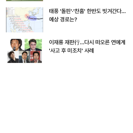
태풍 '돌핀'·'찬홈' 한반도 빗겨간다…
예상 경로는?
이재룡 재판行…다시 떠오른 연예계
'사고 후 미조치' 사례