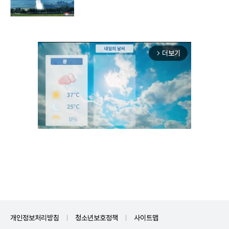
구"
더보기
arrow_forward_ios
Unmute
개인정보처리방침
청소년보호정책
사이트맵