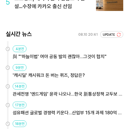
5
설…수장에 카카오 출신 선임
실시간 뉴스
08.10 20:41
UPDATE
4분전
與 "'하늘이법' 여야 공동 발의 괜찮아…그것이 협치"
9분전
'캐시딜' 캐시워크 돈 버는 퀴즈, 정답은?
14분전
관세전쟁 '엔드게임' 윤곽 나오나…한국 新통상정책 교두보 활
용해야
17분전
섬유패션 글로벌 경쟁력 키운다…산업부 15개 과제 180억 지
원
18분전