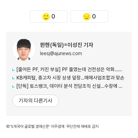
0
0
뮌헨(독일)=이성진 기자
leesj@ajunews.com
[줄어든 PF, 커진 부실] PF 줄였는데 건전성은 악화…저축은행·상호금융 '경고등'
KB캐피탈, 중고차 시장 상생 앞장…매매사업조합과 맞손
[단독] 토스뱅크, 데이터 분석 전담조직 신설…수장에 카카오 출신 선임
기자의 다른기사
©'5개국어 글로벌 경제신문' 아주경제. 무단전재·재배포 금지