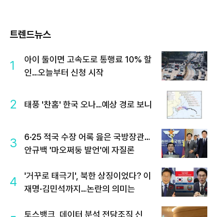
트렌드뉴스
아이 둘이면 고속도로 통행료 10% 할
1
인…오늘부터 신청 시작
2
태풍 '찬홈' 한국 오나…예상 경로 보니
6·25 적국 수장 어록 읊은 국방장관…
3
안규백 '마오쩌둥 발언'에 자질론
'거꾸로 태극기', 북한 상징이었다? 이
4
재명·김민석까지…논란의 의미는
토스뱅크, 데이터 분석 전담조직 신