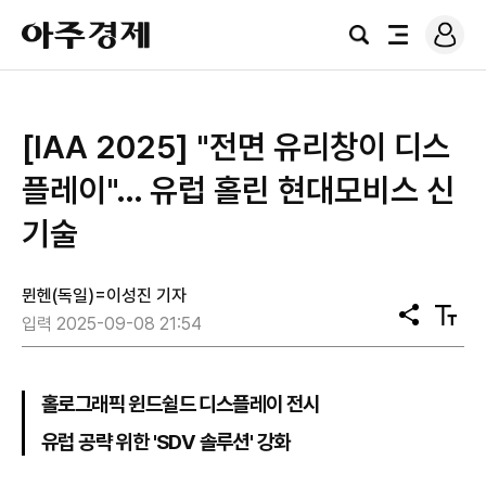
로
아
그
검
전
주
인
색
체
경
메
제
뉴
[IAA 2025] "전면 유리창이 디스
플레이"… 유럽 홀린 현대모비스 신
기술
뮌헨(독일)=이성진 기자
공
텍
입력 2025-09-08 21:54
유
스
트
크
기
홀로그래픽 윈드쉴드 디스플레이 전시
유럽 공략 위한 'SDV 솔루션' 강화