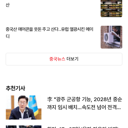
산
중국산 에어콘을 웃돈 주고 산다...유럽 열광시킨 메이
디
중국뉴스
더보기
추천기사
李 "광주 군공항 기능, 2028년 중순
까지 임시 배치…속도전 넘어 전격
전"