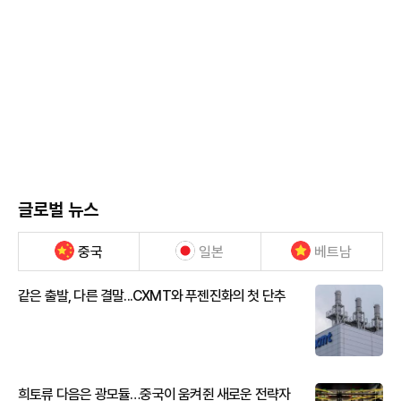
글로벌 뉴스
중국
일본
베트남
같은 출발, 다른 결말...CXMT와 푸젠진화의 첫 단추
희토류 다음은 광모듈…중국이 움켜쥔 새로운 전략자