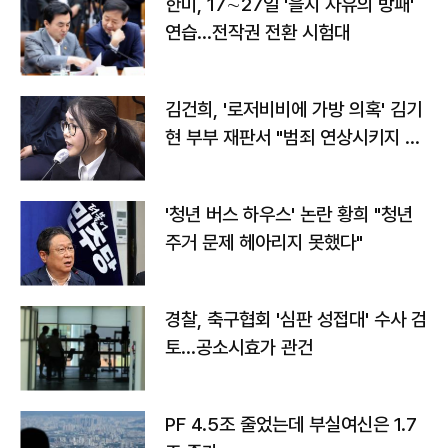
한미, 17∼27일 '을지 자유의 방패'
연습…전작권 전환 시험대
김건희, '로저비비에 가방 의혹' 김기
현 부부 재판서 "범죄 연상시키지 말
라"
'청년 버스 하우스' 논란 황희 "청년
주거 문제 헤아리지 못했다"
경찰, 축구협회 '심판 성접대' 수사 검
토…공소시효가 관건
PF 4.5조 줄었는데 부실여신은 1.7