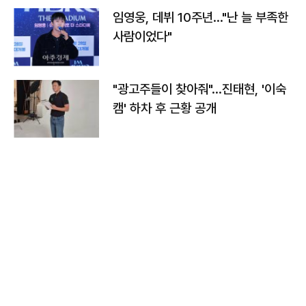
임영웅, 데뷔 10주년…"난 늘 부족한
사람이었다"
"광고주들이 찾아줘"…진태현, '이숙
캠' 하차 후 근황 공개