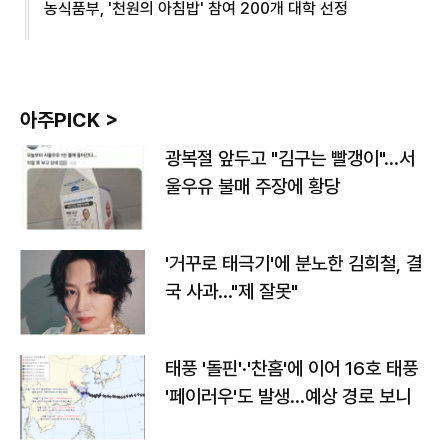
농식품부, '천원의 아침밥' 참여 200개 대학 선정
아주PICK >
광복절 앞두고 "김구는 빨갱이"…서
울우유 불매 주장에 황당
'거꾸로 태극기'에 분노한 김희철, 결
국 사과…"제 잘못"
태풍 '돌핀'·'찬홈'에 이어 16호 태풍
'페이러우'도 발생…예상 경로 보니