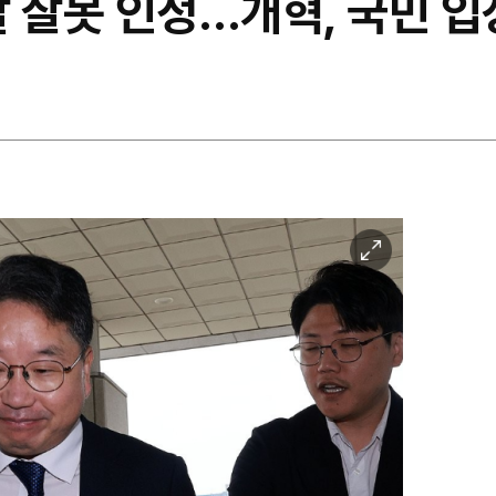
찰 잘못 인정…개혁, 국민 입
이
미
지
확
대