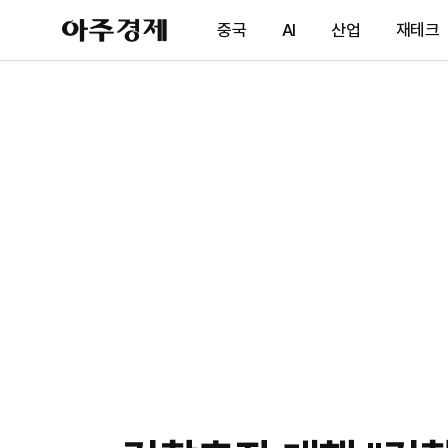
아
중국
AI
산업
재테크
주
경
제