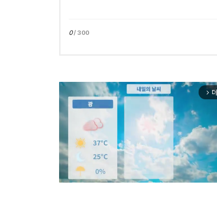
0
/ 300
더
arrow_forward_ios