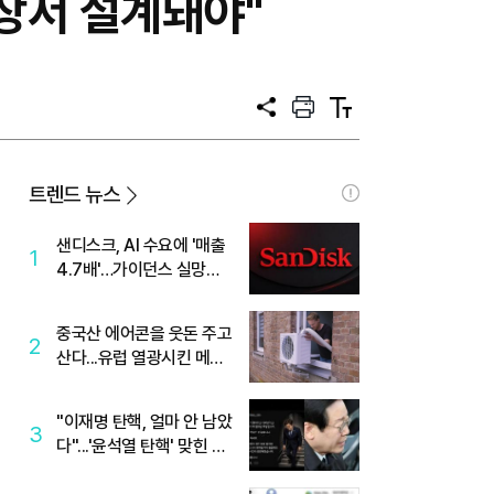
장서 설계돼야"
공
프
텍
유
린
스
트
트
크
기
트렌드 뉴스
샌디스크, AI 수요에 '매출
1
4.7배'…가이던스 실망에
'주가는 하락'
중국산 에어콘을 웃돈 주고
2
산다...유럽 열광시킨 메이
디
"이재명 탄핵, 얼마 안 남았
3
다"...'윤석열 탄핵' 맞힌 무
당, '성지글' 등장