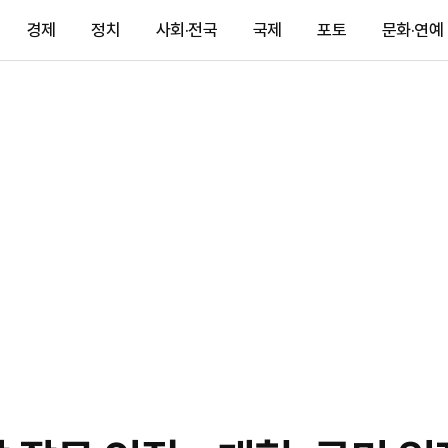
경제
정치
사회·전국
국제
포토
문화·연예