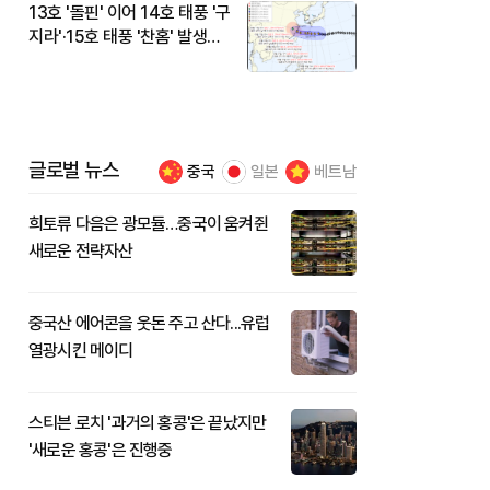
13호 '돌핀' 이어 14호 태풍 '구
지라'·15호 태풍 '찬홈' 발생…
현재 위치와 이동경로는?
글로벌 뉴스
중국
일본
베트남
희토류 다음은 광모듈…중국이 움켜쥔
새로운 전략자산
중국산 에어콘을 웃돈 주고 산다...유럽
열광시킨 메이디
스티븐 로치 '과거의 홍콩'은 끝났지만
'새로운 홍콩'은 진행중