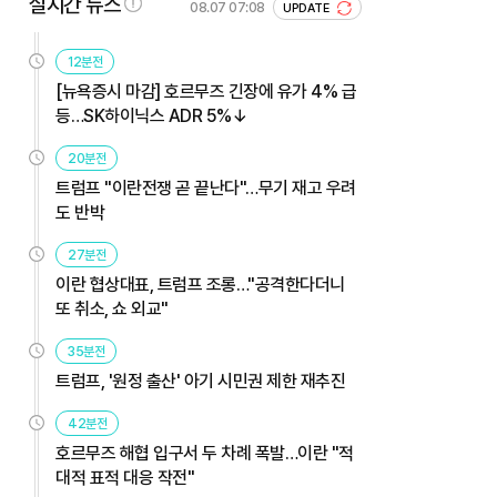
실시간 뉴스
08.07 07:08
UPDATE
12분전
[뉴욕증시 마감] 호르무즈 긴장에 유가 4% 급
등…SK하이닉스 ADR 5%↓
20분전
트럼프 "이란전쟁 곧 끝난다"…무기 재고 우려
도 반박
27분전
이란 협상대표, 트럼프 조롱…"공격한다더니
또 취소, 쇼 외교"
35분전
트럼프, '원정 출산' 아기 시민권 제한 재추진
42분전
호르무즈 해협 입구서 두 차례 폭발…이란 "적
대적 표적 대응 작전"