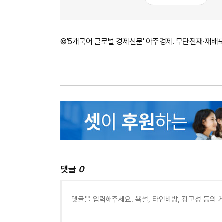
©'5개국어 글로벌 경제신문' 아주경제. 무단전재·재배
댓글
0