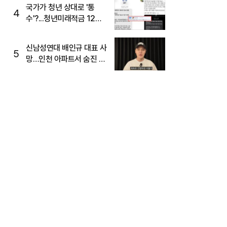
국가가 청년 상대로 '통
4
수'?...청년미래적금 12%
준다더니 "응, 오류야"
신남성연대 배인규 대표 사
5
망…인천 아파트서 숨진 채
발견