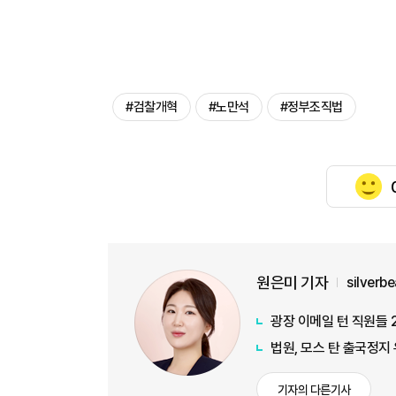
#검찰개혁
#노만석
#정부조직법
원은미 기자
silverb
광장 이메일 턴 직원들 
법원, 모스 탄 출국정지
기자의 다른기사