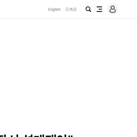
로
English
日本語
그
검
전
인
색
체
메
뉴