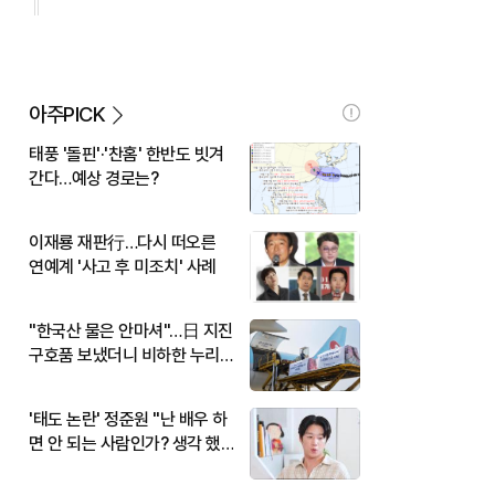
아주PICK
태풍 '돌핀'·'찬홈' 한반도 빗겨
간다…예상 경로는?
이재룡 재판行…다시 떠오른
연예계 '사고 후 미조치' 사례
"한국산 물은 안마셔"…日 지진
구호품 보냈더니 비하한 누리
꾼
'태도 논란' 정준원 "난 배우 하
면 안 되는 사람인가? 생각 했
다"