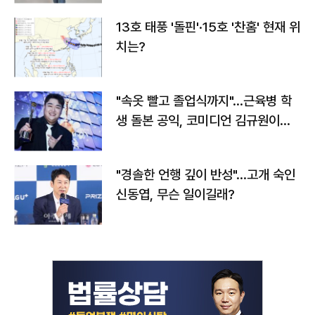
13호 태풍 '돌핀'·15호 '찬홈' 현재 위
치는?
"속옷 빨고 졸업식까지"…근육병 학
생 돌본 공익, 코미디언 김규원이었
다
"경솔한 언행 깊이 반성"…고개 숙인
신동엽, 무슨 일이길래?