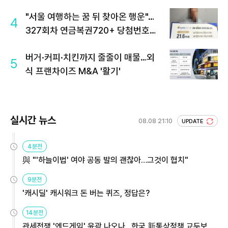
"서울 여행하는 꿈 뒤 찾아온 행운"…
4
327회차 연금복권720+ 당첨번호조
회 주목
버거·커피·치킨까지 줄줄이 매물…외
5
식 프랜차이즈 M&A '활기'
실시간 뉴스
08.08 21:10
UPDATE
4분전
與 "'하늘이법' 여야 공동 발의 괜찮아…그것이 협치"
9분전
'캐시딜' 캐시워크 돈 버는 퀴즈, 정답은?
14분전
관세전쟁 '엔드게임' 윤곽 나오나…한국 新통상정책 교두보 활