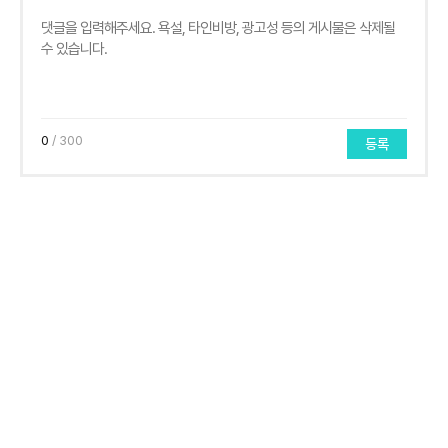
0
/ 300
등록