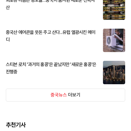
희토류 다음은 광모듈…중국이 움켜쥔 새로운 전략자
산
중국산 에어콘을 웃돈 주고 산다...유럽 열광시킨 메이
디
스티븐 로치 '과거의 홍콩'은 끝났지만 '새로운 홍콩'은
진행중
중국뉴스
더보기
추천기사