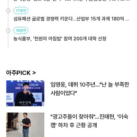
용해야
17분전
섬유패션 글로벌 경쟁력 키운다…산업부 15개 과제 180억 지
원
18분전
농식품부, '천원의 아침밥' 참여 200개 대학 선정
아주PICK >
임영웅, 데뷔 10주년…"난 늘 부족한
사람이었다"
"광고주들이 찾아줘"…진태현, '이숙
캠' 하차 후 근황 공개