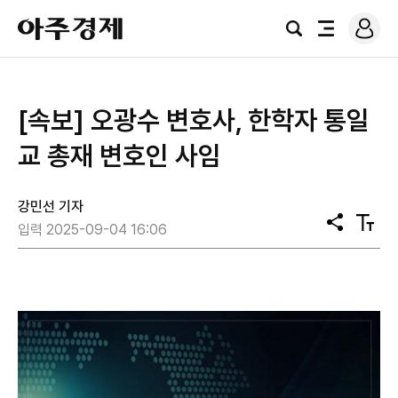
로
아
그
검
전
주
인
색
체
경
메
제
뉴
[속보] 오광수 변호사, 한학자 통일
교 총재 변호인 사임
강민선 기자
공
텍
입력 2025-09-04 16:06
유
스
트
크
기