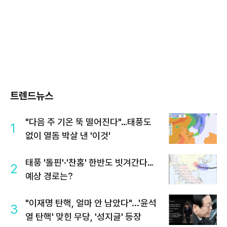
트렌드뉴스
"다음 주 기온 뚝 떨어진다"…태풍도
1
없이 열돔 박살 낸 '이것'
태풍 '돌핀'·'찬홈' 한반도 빗겨간다…
2
예상 경로는?
"이재명 탄핵, 얼마 안 남았다"...'윤석
3
열 탄핵' 맞힌 무당, '성지글' 등장