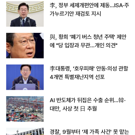
李, 정부 세제개편안에 제동…ISA·주
가누르기안 재검토 지시
與, 황희 '폐기 버스 청년 주택' 제안
에 "당 입장과 무관…개인 의견"
李대통령, '호우피해' 안동·의성 관할
4개면 특별재난지역 선포
AI 반도체가 뒤집은 수출 순위…韓·
대만, 사상 첫 日 추월
경찰, 9월부터 '제 가족 사건' 못 맡는