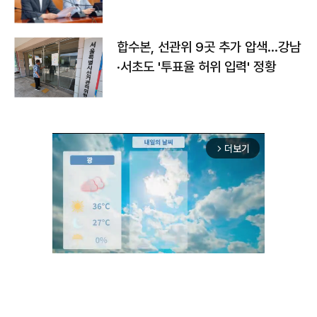
합수본, 선관위 9곳 추가 압색…강남
·서초도 '투표율 허위 입력' 정황
더보기
arrow_forward_ios
Unmute