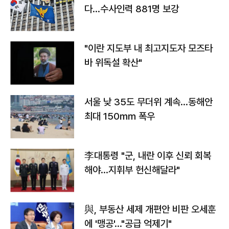
다…수사인력 881명 보강
"이란 지도부 내 최고지도자 모즈타
바 위독설 확산"
서울 낮 35도 무더위 계속…동해안
최대 150㎜ 폭우
李대통령 "군, 내란 이후 신뢰 회복
해야…지휘부 헌신해달라"
與, 부동산 세제 개편안 비판 오세훈
에 '맹공'…"공급 억제기"