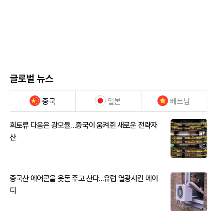
글로벌 뉴스
중국
일본
베트남
희토류 다음은 광모듈…중국이 움켜쥔 새로운 전략자
산
중국산 에어콘을 웃돈 주고 산다...유럽 열광시킨 메이
디