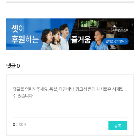
댓글
0
0
/ 300
등록