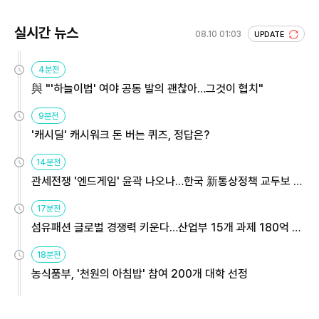
실시간 뉴스
08.10 01:03
UPDATE
4분전
與 "'하늘이법' 여야 공동 발의 괜찮아…그것이 협치"
9분전
'캐시딜' 캐시워크 돈 버는 퀴즈, 정답은?
14분전
관세전쟁 '엔드게임' 윤곽 나오나…한국 新통상정책 교두보 활
용해야
17분전
섬유패션 글로벌 경쟁력 키운다…산업부 15개 과제 180억 지
원
18분전
농식품부, '천원의 아침밥' 참여 200개 대학 선정