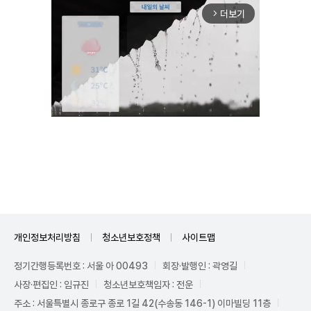
더보기
arrow_forward_ios
Unmute
개인정보처리방침
청소년보호정책
사이트맵
정기간행등록번호 : 서울 아 00493
회장·발행인 : 곽영길
사장·편집인 : 임규진
청소년보호책임자 : 전운
주소 : 서울특별시 종로구 종로 1길 42(수송동 146-1) 이마빌딩 11층