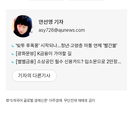
안선영 기자
asy728@ajunews.com
'빚투 후폭풍' 시작되나…청년·고령층 마통 연체 '빨간불'
[광화문뷰] K금융이 가야할 길
[별별금융] 소상공인 필수 신용카드? 입소문으로 2만장 발급
기자의 다른기사
©'5개국어 글로벌 경제신문' 아주경제. 무단전재·재배포 금지