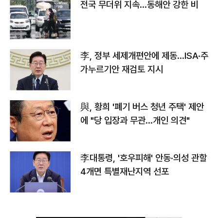
전국 무더위 지속…동해안 강한 비
李, 정부 세제개편안에 제동…ISA·주
가누르기안 재검토 지시
與, 황희 '폐기 버스 청년 주택' 제안
에 "당 입장과 무관…개인 의견"
李대통령, '호우피해' 안동·의성 관할
4개면 특별재난지역 선포