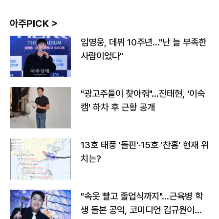
아주PICK >
임영웅, 데뷔 10주년…"난 늘 부족한
사람이었다"
"광고주들이 찾아줘"…진태현, '이숙
캠' 하차 후 근황 공개
13호 태풍 '돌핀'·15호 '찬홈' 현재 위
치는?
"속옷 빨고 졸업식까지"…근육병 학
생 돌본 공익, 코미디언 김규원이었