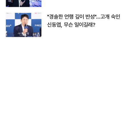
다
"경솔한 언행 깊이 반성"…고개 숙인
신동엽, 무슨 일이길래?