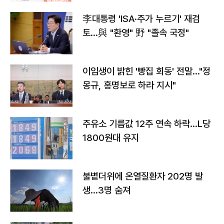
李대통령 'ISA·주가 누르기' 재검
토…與 "환영" 野 "졸속 국정"
이임생이 밝힌 '빵집 회동' 전말…"정
몽규, 홍명보로 하라 지시"
주유소 기름값 12주 연속 하락…L당
1800원대 유지
불볕더위에 온열질환자 202명 발
생…3명 숨져