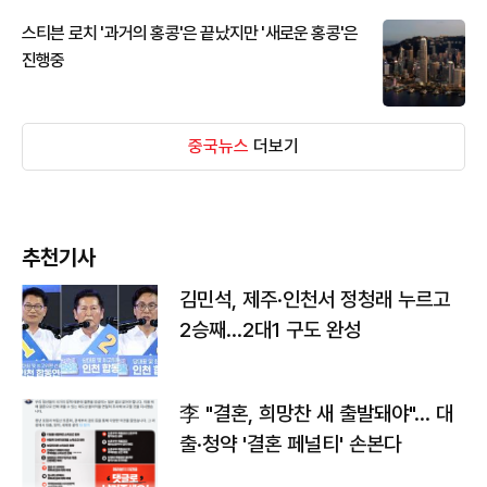
스티븐 로치 '과거의 홍콩'은 끝났지만 '새로운 홍콩'은
진행중
중국뉴스
더보기
추천기사
김민석, 제주·인천서 정청래 누르고
2승째…2대1 구도 완성
李 "결혼, 희망찬 새 출발돼야"… 대
출·청약 '결혼 페널티' 손본다