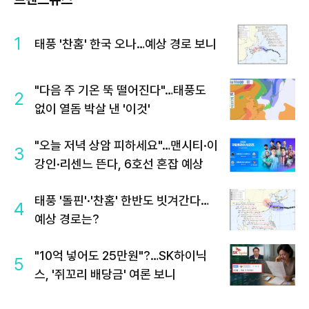
1
태풍 '찬홈' 한국 오나…예상 경로 보니
"다음 주 기온 뚝 떨어진다"…태풍도
2
없이 열돔 박살 낸 '이것'
"오늘 저녁 상암 피하세요"…맨시티·이
3
강인·리센느 뜬다, 6호선 혼잡 예상
태풍 '돌핀'·'찬홈' 한반도 빗겨간다…
4
예상 경로는?
"10억 넣어도 25만원"?…SK하이닉
5
스, '쥐꼬리 배당금' 여론 보니