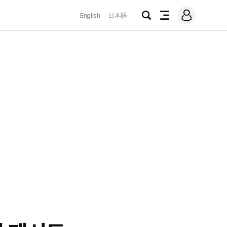
로
English
日本語
그
검
전
인
색
체
메
뉴