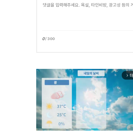
0
/ 300
더
arrow_forward_ios