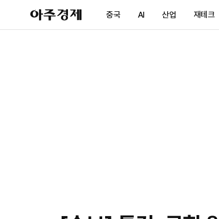
아
중국
AI
산업
재테크
주
경
제