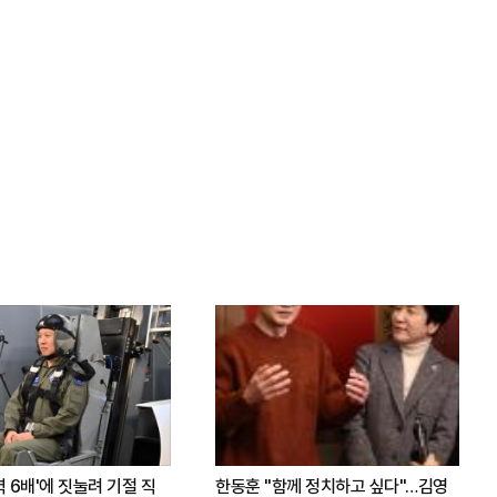
력 6배'에 짓눌려 기절 직
한동훈 "함께 정치하고 싶다"…김영