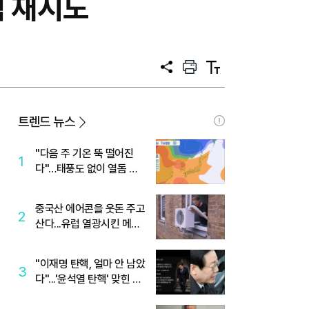
색 재시도
공
프
텍
유
린
스
트
트
크
기
트렌드 뉴스
"다음 주 기온 뚝 떨어진
1
다"…태풍도 없이 열돔 박
살 낸 '이것'
중국산 에어콘을 웃돈 주고
2
산다...유럽 열광시킨 메이
디
"이재명 탄핵, 얼마 안 남았
3
다"...'윤석열 탄핵' 맞힌 무
당, '성지글' 등장