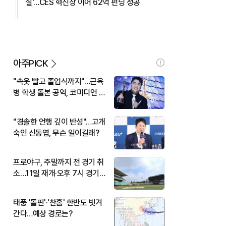
실'…CES 혁신상 이어 62억 펀딩 성공
아주PICK
"속옷 빨고 졸업식까지"…근육
병 학생 돌본 공익, 코미디언 김
규원이었다
"경솔한 언행 깊이 반성"…고개
숙인 신동엽, 무슨 일이길래?
프로야구, 주말까지 전 경기 취
소…11일 재개·오후 7시 경기
시작
태풍 '돌핀'·'찬홈' 한반도 빗겨
간다…예상 경로는?