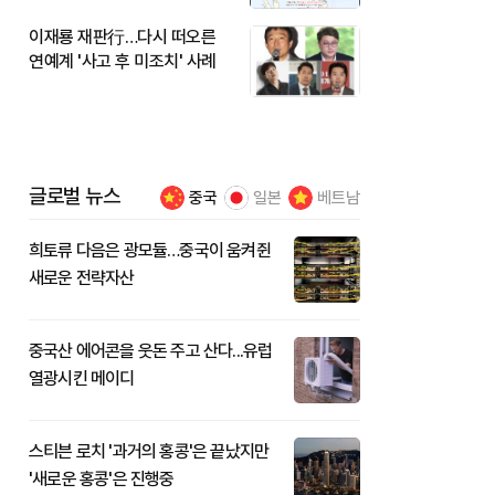
이재룡 재판行…다시 떠오른
연예계 '사고 후 미조치' 사례
글로벌 뉴스
중국
일본
베트남
희토류 다음은 광모듈…중국이 움켜쥔
새로운 전략자산
중국산 에어콘을 웃돈 주고 산다...유럽
열광시킨 메이디
스티븐 로치 '과거의 홍콩'은 끝났지만
'새로운 홍콩'은 진행중