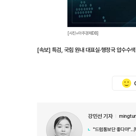
[사진=아주경제DB]
[속보] 특검, 국힘 원내 대표실·행정국 압수수
강민선 기자
mingtu
"드럼통보단 좋다야"...