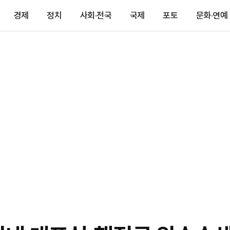
경제
정치
사회·전국
국제
포토
문화·연예