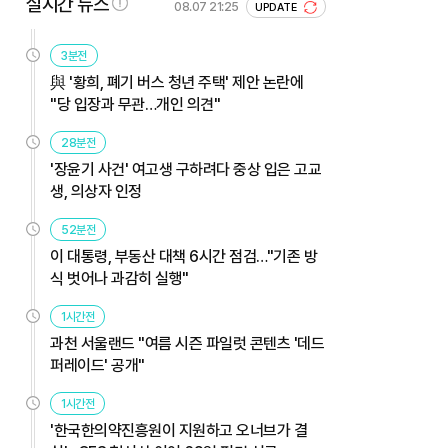
실시간 뉴스
08.07 21:25
UPDATE
3분전
與 '황희, 폐기 버스 청년 주택' 제안 논란에
"당 입장과 무관…개인 의견"
28분전
'장윤기 사건' 여고생 구하려다 중상 입은 고교
생, 의상자 인정
52분전
이 대통령, 부동산 대책 6시간 점검…"기존 방
식 벗어나 과감히 실행"
1시간전
과천 서울랜드 "여름 시즌 파일럿 콘텐츠 '데드
퍼레이드' 공개"
1시간전
'한국한의약진흥원이 지원하고 오너브가 결