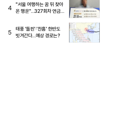
"서울 여행하는 꿈 뒤 찾아
4
온 행운"…327회차 연금
복권720+ 당첨번호조회
주목
태풍 '돌핀'·'찬홈' 한반도
5
빗겨간다…예상 경로는?