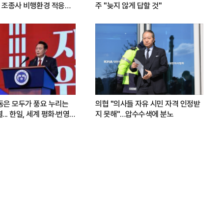
 조종사 비행환경 적응훈
주 "늦지 않게 답할 것"
운동은 모두가 풍요 누리는
의협 "의사들 자유 시민 자격 인정받
.. 한일, 세계 평화·번영
지 못해"…압수수색에 분노