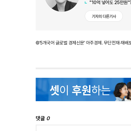
"10억 넣어도 25만원"
기자의 다른기사
©'5개국어 글로벌 경제신문' 아주경제. 무단전재·재배
댓글
0