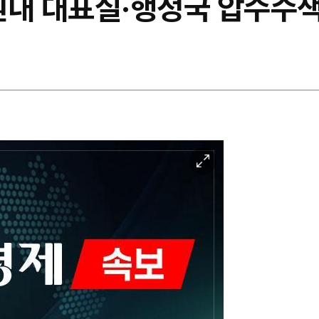
 원내 대표실·행정국 압수수
이
미
지
확
대