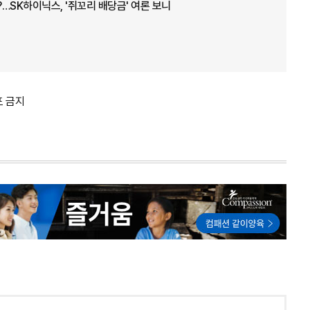
?…SK하이닉스, '쥐꼬리 배당금' 여론 보니
포 금지