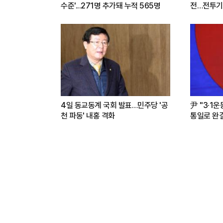
수준'...271명 추가돼 누적 565명
전…전투기
련(영상)
4일 동교동계 국회 발표…민주당 '공
尹 "3·1
천 파동' 내홍 격화
통일로 완결.
파트너"