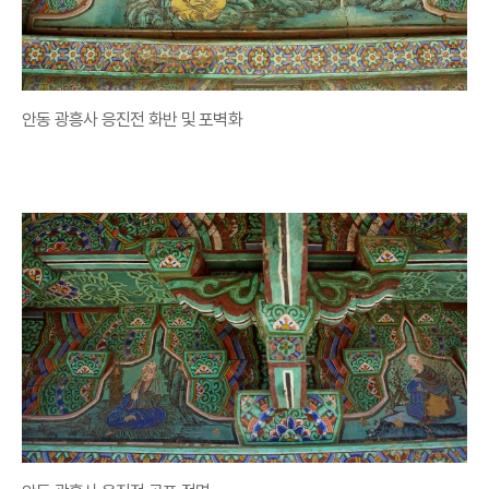
안동 광흥사 응진전 화반 및 포벽화