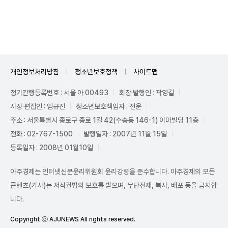
Unmute
개인정보처리방침
청소년보호정책
사이트맵
정기간행등록번호 : 서울 아 00493
회장·발행인 : 곽영길
사장·편집인 : 임규진
청소년보호책임자 : 전운
주소 : 서울특별시 종로구 종로 1길 42(수송동 146-1) 이마빌딩 11층
전화 : 02-767-1500
발행일자 : 2007년 11월 15일
등록일자 : 2008년 01월10일
아주경제는 인터넷신문윤리위원회 윤리강령을 준수합니다. 아주경제의 모든
콘텐츠(기사)는 저작권법의 보호를 받으며, 무단전재, 복사, 배포 등을 금지합
니다.
Copyright ⓒ AJUNEWS All rights reserved.