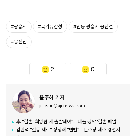
#광흥사
#국가유산청
#안동 광흥사 응진전
#응진전
2
0
윤주혜 기자
jujusun@ajunews.com
李 "결혼, 희망찬 새 출발돼야"… 대출·청약 '결혼 페널티' 손본다
김민석 "갈등 제로" 정청래 "뻔뻔"… 민주당 제주 경선서 격돌