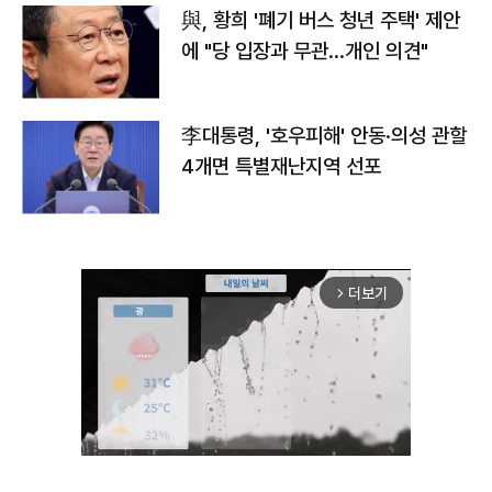
與, 황희 '폐기 버스 청년 주택' 제안
에 "당 입장과 무관…개인 의견"
李대통령, '호우피해' 안동·의성 관할
4개면 특별재난지역 선포
더보기
arrow_forward_ios