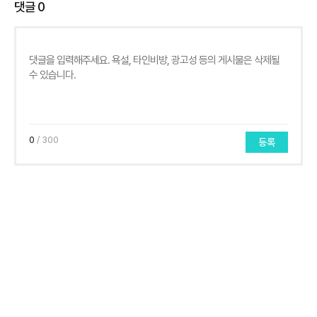
댓글
0
0
/ 300
등록