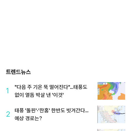
트렌드뉴스
"다음 주 기온 뚝 떨어진다"…태풍도
1
없이 열돔 박살 낸 '이것'
태풍 '돌핀'·'찬홈' 한반도 빗겨간다…
2
예상 경로는?