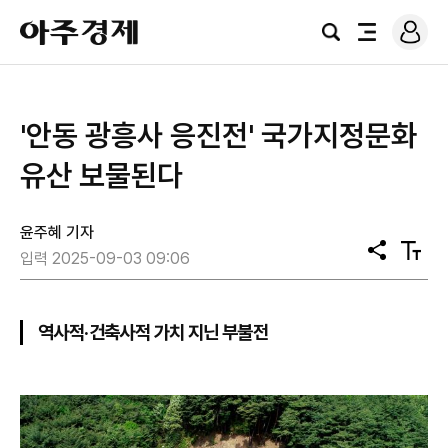
로
아
그
검
전
주
인
색
체
경
메
제
뉴
'안동 광흥사 응진전' 국가지정문화
유산 보물된다
윤주혜 기자
공
텍
입력 2025-09-03 09:06
유
스
트
크
기
역사적·건축사적 가치 지닌 부불전