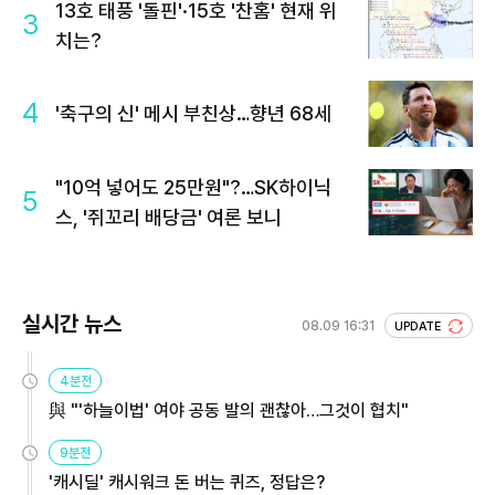
13호 태풍 '돌핀'·15호 '찬홈' 현재 위
3
치는?
4
'축구의 신' 메시 부친상…향년 68세
"10억 넣어도 25만원"?…SK하이닉
5
스, '쥐꼬리 배당금' 여론 보니
실시간 뉴스
08.09 16:31
UPDATE
4분전
與 "'하늘이법' 여야 공동 발의 괜찮아…그것이 협치"
9분전
'캐시딜' 캐시워크 돈 버는 퀴즈, 정답은?