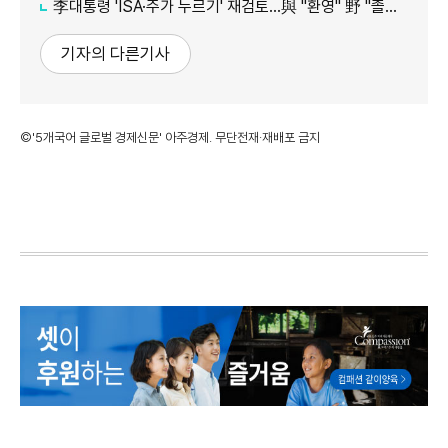
李대통령 'ISA·주가 누르기' 재검토…與 "환영" 野 "졸속 국정"
기자의 다른기사
©'5개국어 글로벌 경제신문' 아주경제. 무단전재·재배포 금지