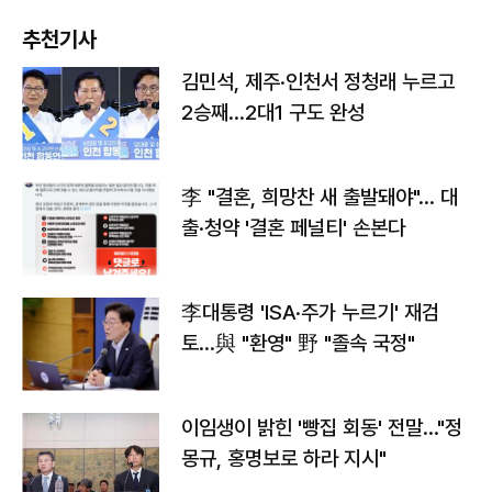
추천기사
김민석, 제주·인천서 정청래 누르고
2승째…2대1 구도 완성
李 "결혼, 희망찬 새 출발돼야"… 대
출·청약 '결혼 페널티' 손본다
李대통령 'ISA·주가 누르기' 재검
토…與 "환영" 野 "졸속 국정"
이임생이 밝힌 '빵집 회동' 전말…"정
몽규, 홍명보로 하라 지시"