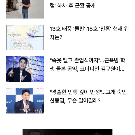
캠' 하차 후 근황 공개
13호 태풍 '돌핀'·15호 '찬홈' 현재 위
치는?
"속옷 빨고 졸업식까지"…근육병 학
생 돌본 공익, 코미디언 김규원이었
다
"경솔한 언행 깊이 반성"…고개 숙인
신동엽, 무슨 일이길래?