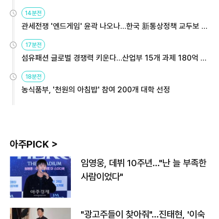
14분전
관세전쟁 '엔드게임' 윤곽 나오나…한국 新통상정책 교두보 활
용해야
17분전
섬유패션 글로벌 경쟁력 키운다…산업부 15개 과제 180억 지
원
18분전
농식품부, '천원의 아침밥' 참여 200개 대학 선정
아주PICK >
임영웅, 데뷔 10주년…"난 늘 부족한
사람이었다"
"광고주들이 찾아줘"…진태현, '이숙