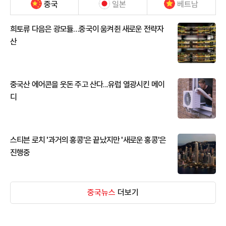
중국
일본
베트남
희토류 다음은 광모듈…중국이 움켜쥔 새로운 전략자
산
중국산 에어콘을 웃돈 주고 산다...유럽 열광시킨 메이
디
스티븐 로치 '과거의 홍콩'은 끝났지만 '새로운 홍콩'은
진행중
중국뉴스
더보기