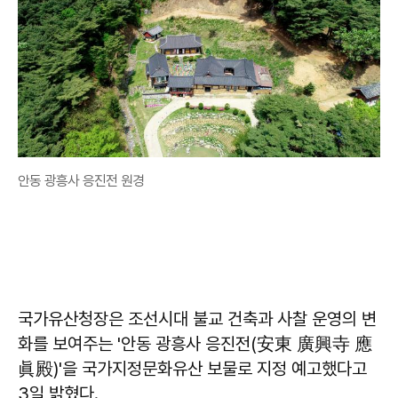
안동 광흥사 응진전 원경
국가유산청장은 조선시대 불교 건축과 사찰 운영의 변
화를 보여주는 '안동 광흥사 응진전(安東 廣興寺 應
眞殿)'을 국가지정문화유산 보물로 지정 예고했다고
3일 밝혔다.