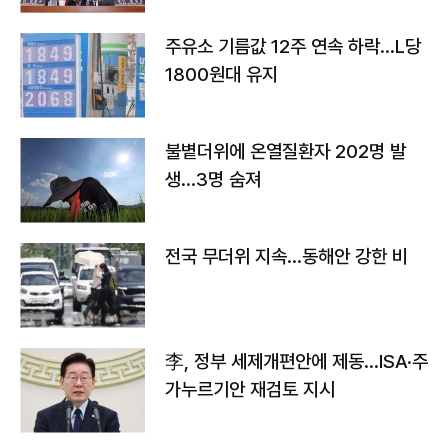
주유소 기름값 12주 연속 하락…L당
1800원대 유지
불볕더위에 온열질환자 202명 발
생…3명 숨져
전국 무더위 지속…동해안 강한 비
李, 정부 세제개편안에 제동…ISA·주
가누르기안 재검토 지시