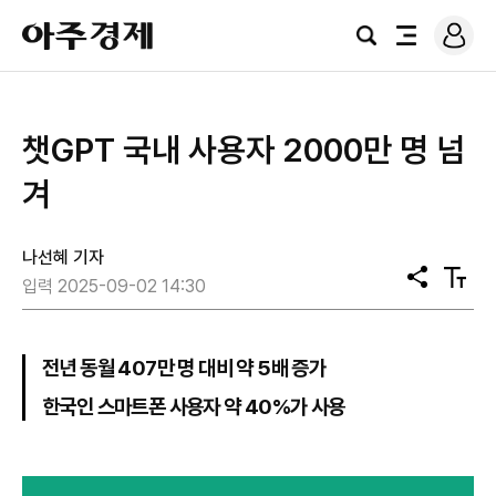
로
아
그
검
전
주
인
색
체
경
메
제
뉴
챗GPT 국내 사용자 2000만 명 넘
겨
나선혜 기자
공
텍
입력 2025-09-02 14:30
유
스
트
크
기
전년 동월 407만 명 대비 약 5배 증가
한국인 스마트폰 사용자 약 40%가 사용