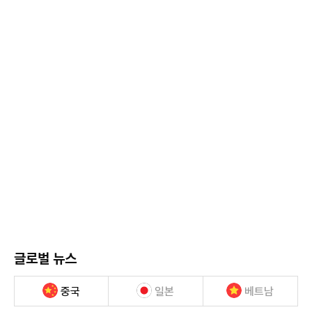
글로벌 뉴스
중국
일본
베트남