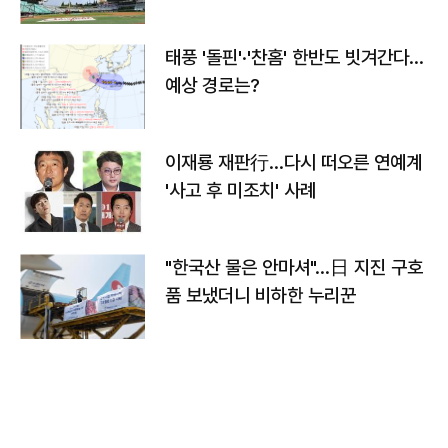
태풍 '돌핀'·'찬홈' 한반도 빗겨간다…
예상 경로는?
이재룡 재판行…다시 떠오른 연예계
'사고 후 미조치' 사례
"한국산 물은 안마셔"…日 지진 구호
품 보냈더니 비하한 누리꾼