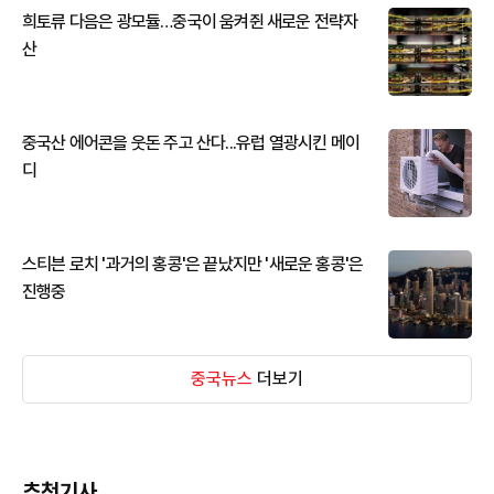
희토류 다음은 광모듈…중국이 움켜쥔 새로운 전략자
산
중국산 에어콘을 웃돈 주고 산다...유럽 열광시킨 메이
디
스티븐 로치 '과거의 홍콩'은 끝났지만 '새로운 홍콩'은
진행중
중국뉴스
더보기
추천기사