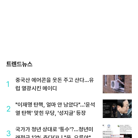
트렌드뉴스
중국산 에어콘을 웃돈 주고 산다...유
1
럽 열광시킨 메이디
"이재명 탄핵, 얼마 안 남았다"...'윤석
2
열 탄핵' 맞힌 무당, '성지글' 등장
국가가 청년 상대로 '통수'?...청년미
3
래적금 12% 준다더니 "응, 오류야"