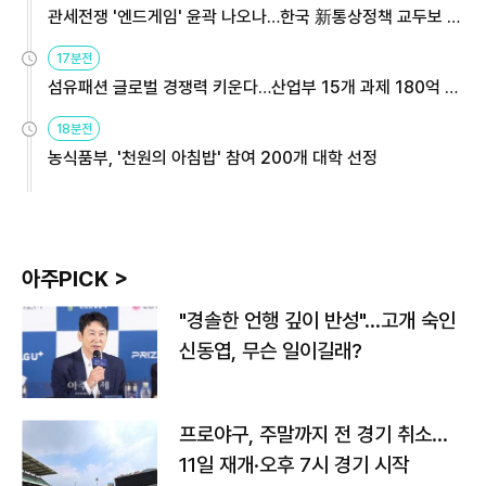
관세전쟁 '엔드게임' 윤곽 나오나…한국 新통상정책 교두보 활
용해야
17분전
섬유패션 글로벌 경쟁력 키운다…산업부 15개 과제 180억 지
원
18분전
농식품부, '천원의 아침밥' 참여 200개 대학 선정
아주PICK >
"경솔한 언행 깊이 반성"…고개 숙인
신동엽, 무슨 일이길래?
프로야구, 주말까지 전 경기 취소…
11일 재개·오후 7시 경기 시작