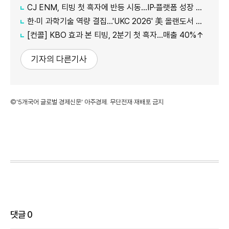
CJ ENM, 티빙 첫 흑자에 반등 시동…IP·플랫폼 성장 가속
한·미 과학기술 역량 결집…'UKC 2026' 美 올랜도서 개막
[컨콜] KBO 효과 본 티빙, 2분기 첫 흑자…매출 40%↑
기자의 다른기사
©'5개국어 글로벌 경제신문' 아주경제. 무단전재·재배포 금지
댓글
0