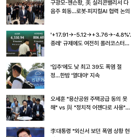
구광모-젠슨황, 美 실리콘밸리서 다
음주 회동…로봇·피지컬AI 협력 논의
'+17.91→-5.12→+3.76→-4.8%'…'
종레' 규제에도 여전히 롤러코스터
타는 코스피
'입추'에도 낮 최고 39도 폭염 절
정…한밤 '열대야' 지속
오세훈 "용산공원 주택공급 동의 못
해" vs 與 "정치적 어젠다로 사용"
맞불
李대통령 "외신서 보던 폭염 상황 현