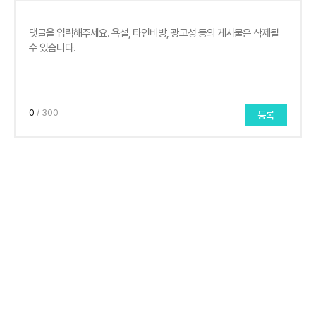
0
/ 300
등록