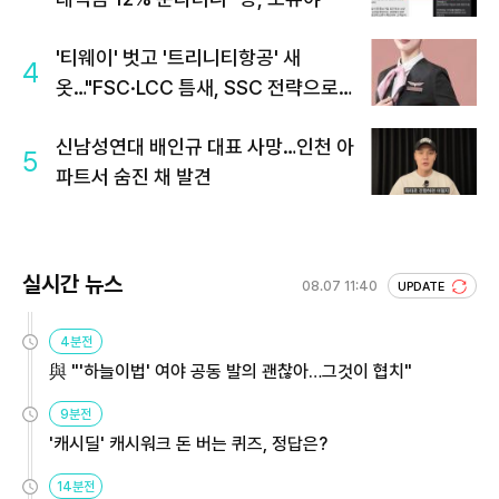
'티웨이' 벗고 '트리니티항공' 새
4
옷…"FSC·LCC 틈새, SSC 전략으로
공략"
신남성연대 배인규 대표 사망…인천 아
5
파트서 숨진 채 발견
실시간 뉴스
08.07 11:40
UPDATE
4분전
與 "'하늘이법' 여야 공동 발의 괜찮아…그것이 협치"
9분전
'캐시딜' 캐시워크 돈 버는 퀴즈, 정답은?
14분전