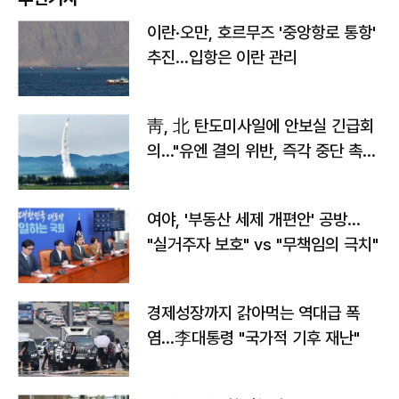
이란·오만, 호르무즈 '중앙항로 통항'
추진…입항은 이란 관리
靑, 北 탄도미사일에 안보실 긴급회
의…"유엔 결의 위반, 즉각 중단 촉
구"
여야, '부동산 세제 개편안' 공방…
"실거주자 보호" vs "무책임의 극치"
경제성장까지 갉아먹는 역대급 폭
염…李대통령 "국가적 기후 재난"