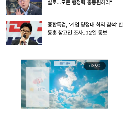
실로…모든 행정력 총동원하라"
종합특검, '계엄 당정대 회의 참석' 한
동훈 참고인 조사...12일 통보
더보기
arrow_forward_ios
Unmute