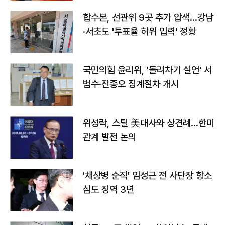
합수본, 선관위 9곳 추가 압색…강남
·서초도 '투표율 허위 입력' 정황
국민의힘 윤리위, '돌려차기 실언' 서
범수·진종오 징계절차 개시
위성락, 스틸 美대사와 상견례…한미
관계 발전 논의
'채상병 순직' 임성근 전 사단장 항소
심도 징역 3년