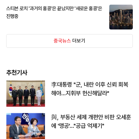
스티븐 로치 '과거의 홍콩'은 끝났지만 '새로운 홍콩'은
진행중
중국뉴스
더보기
추천기사
李대통령 "군, 내란 이후 신뢰 회복
해야…지휘부 헌신해달라"
與, 부동산 세제 개편안 비판 오세훈
에 '맹공'…"공급 억제기"