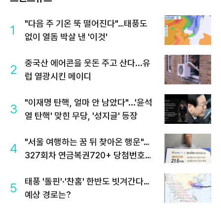
"다음 주 기온 뚝 떨어진다"…태풍도
1
없이 열돔 박살 낸 '이것'
중국산 에어콘을 웃돈 주고 산다...유
2
럽 열광시킨 메이디
"이재명 탄핵, 얼마 안 남았다"...'윤석
3
열 탄핵' 맞힌 무당, '성지글' 등장
"서울 여행하는 꿈 뒤 찾아온 행운"…
4
327회차 연금복권720+ 당첨번호조
회 주목
태풍 '돌핀'·'찬홈' 한반도 빗겨간다…
5
예상 경로는?