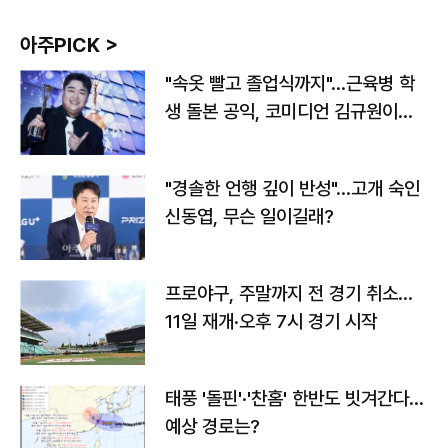
아주PICK >
"속옷 빨고 졸업식까지"…근육병 학
생 돌본 공익, 코미디언 김규원이었
다
"경솔한 언행 깊이 반성"…고개 숙인
신동엽, 무슨 일이길래?
프로야구, 주말까지 전 경기 취소…
11일 재개·오후 7시 경기 시작
태풍 '돌핀'·'찬홈' 한반도 빗겨간다…
예상 경로는?