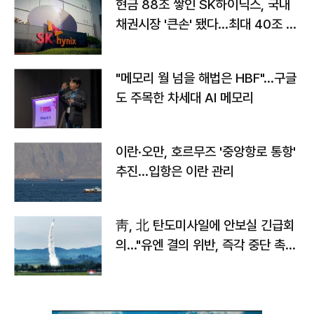
현금 88조 쌓인 SK하이닉스, 국내
채권시장 '큰손' 됐다…최대 40조 투
자
"메모리 월 넘을 해법은 HBF"…구글
도 주목한 차세대 AI 메모리
이란·오만, 호르무즈 '중앙항로 통항'
추진…입항은 이란 관리
靑, 北 탄도미사일에 안보실 긴급회
의…"유엔 결의 위반, 즉각 중단 촉
구"