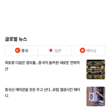
글로벌 뉴스
중국
일본
베트남
희토류 다음은 광모듈…중국이 움켜쥔 새로운 전략자
산
중국산 에어콘을 웃돈 주고 산다...유럽 열광시킨 메이
디