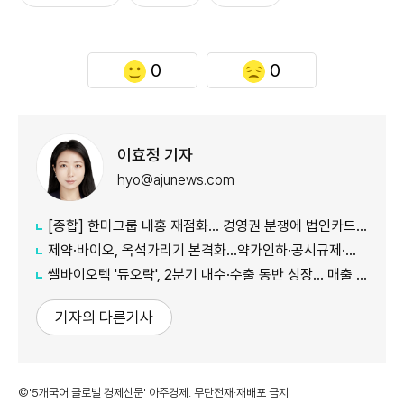
0
0
이효정 기자
hyo@ajunews.com
[종합] 한미그룹 내홍 재점화… 경영권 분쟁에 법인카드 의혹까지 '악재 지속'
제약·바이오, 옥석가리기 본격화…약가인하·공시규제·투자위축까지 '삼중고'
쎌바이오텍 '듀오락', 2분기 내수·수출 동반 성장… 매출 158억원
기자의 다른기사
©'5개국어 글로벌 경제신문' 아주경제. 무단전재·재배포 금지