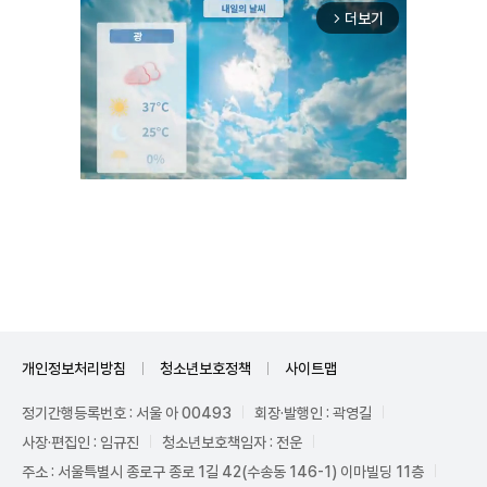
더보기
arrow_forward_ios
Unmute
개인정보처리방침
청소년보호정책
사이트맵
정기간행등록번호 : 서울 아 00493
회장·발행인 : 곽영길
사장·편집인 : 임규진
청소년보호책임자 : 전운
주소 : 서울특별시 종로구 종로 1길 42(수송동 146-1) 이마빌딩 11층