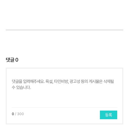
댓글
0
0
/ 300
등록