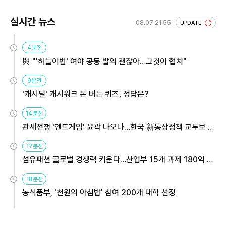
실시간 뉴스
08.07 21:55
UPDATE
4분전
與 "'하늘이법' 여야 공동 발의 괜찮아…그것이 협치"
9분전
'캐시딜' 캐시워크 돈 버는 퀴즈, 정답은?
14분전
관세전쟁 '엔드게임' 윤곽 나오나…한국 新통상정책 교두보 활
용해야
17분전
섬유패션 글로벌 경쟁력 키운다…산업부 15개 과제 180억 지
원
18분전
농식품부, '천원의 아침밥' 참여 200개 대학 선정