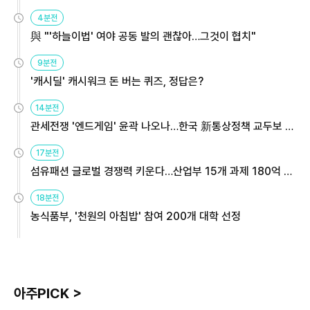
4분전
與 "'하늘이법' 여야 공동 발의 괜찮아…그것이 협치"
9분전
'캐시딜' 캐시워크 돈 버는 퀴즈, 정답은?
14분전
관세전쟁 '엔드게임' 윤곽 나오나…한국 新통상정책 교두보 활
용해야
17분전
섬유패션 글로벌 경쟁력 키운다…산업부 15개 과제 180억 지
원
18분전
농식품부, '천원의 아침밥' 참여 200개 대학 선정
아주PICK >