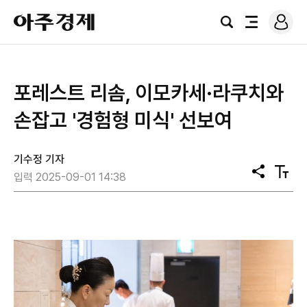
로
아
그
검
전
주
인
색
체
경
메
제
뉴
포레스트 리솜, 이모카세·라쿠치와
손잡고 '경험형 미식' 선보여
기수정 기자
공
텍
입력 2025-09-01 14:38
유
스
트
크
기