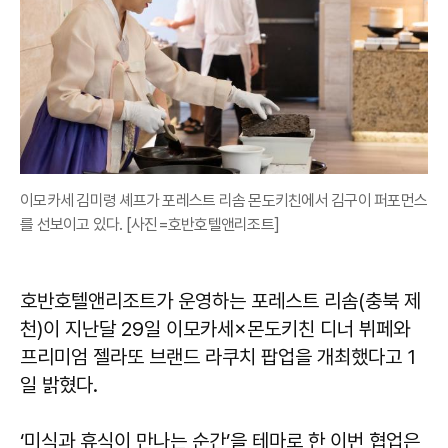
이모카세 김미령 셰프가 포레스트 리솜 몬도키친에서 김구이 퍼포먼스
를 선보이고 있다. [사진=호반호텔앤리조트]
호반호텔앤리조트가 운영하는 포레스트 리솜(충북 제
천)이 지난달 29일 이모카세×몬도키친 디너 뷔페와
프리미엄 젤라또 브랜드 라쿠치 팝업을 개최했다고 1
일 밝혔다.
‘미식과 휴식이 만나는 순간’을 테마로 한 이번 협업은