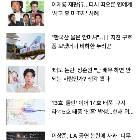
이재룡 재판行…다시 떠오른 연예계
'사고 후 미조치' 사례
"한국산 물은 안마셔"…日 지진 구호
품 보냈더니 비하한 누리꾼
'태도 논란' 정준원 "난 배우 하면 안
되는 사람인가? 생각 했다"
13호 '돌핀' 이어 14호 태풍 '구지
라'·15호 태풍 '찬홈' 발생…현재 위
치와 이동경로는?
이상준, LA 공연 논란에 사과 "너무