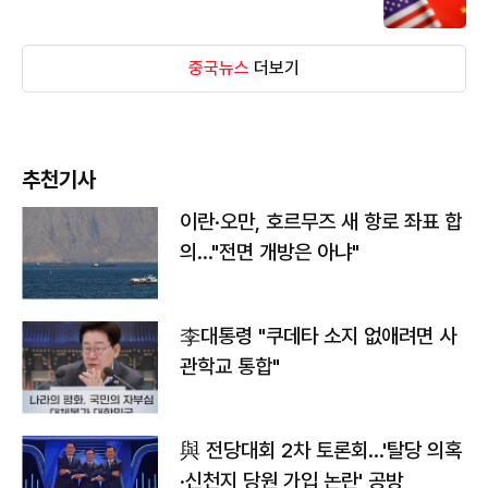
중국뉴스
더보기
추천기사
이란·오만, 호르무즈 새 항로 좌표 합
의…"전면 개방은 아냐"
李대통령 "쿠데타 소지 없애려면 사
관학교 통합"
與 전당대회 2차 토론회…'탈당 의혹
·신천지 당원 가입 논란' 공방