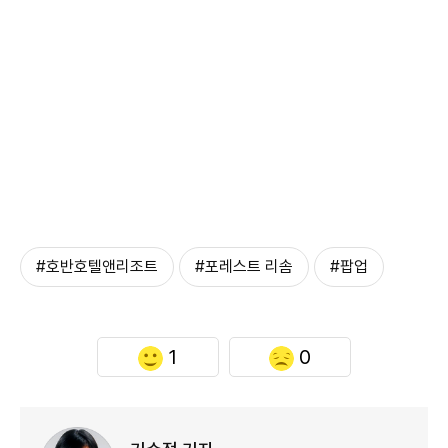
#호반호텔앤리조트
#포레스트 리솜
#팝업
1
0