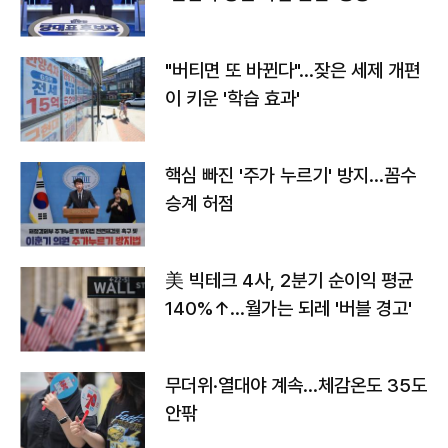
"버티면 또 바뀐다"…잦은 세제 개편
이 키운 '학습 효과'
핵심 빠진 '주가 누르기' 방지…꼼수
승계 허점
美 빅테크 4사, 2분기 순이익 평균
140%↑…월가는 되레 '버블 경고'
무더위·열대야 계속…체감온도 35도
안팎