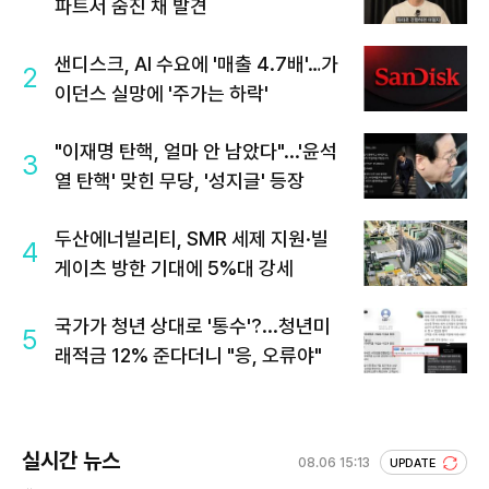
파트서 숨진 채 발견
샌디스크, AI 수요에 '매출 4.7배'…가
2
이던스 실망에 '주가는 하락'
"이재명 탄핵, 얼마 안 남았다"...'윤석
3
열 탄핵' 맞힌 무당, '성지글' 등장
두산에너빌리티, SMR 세제 지원·빌
4
게이츠 방한 기대에 5%대 강세
국가가 청년 상대로 '통수'?...청년미
5
래적금 12% 준다더니 "응, 오류야"
실시간 뉴스
08.06 15:13
UPDATE