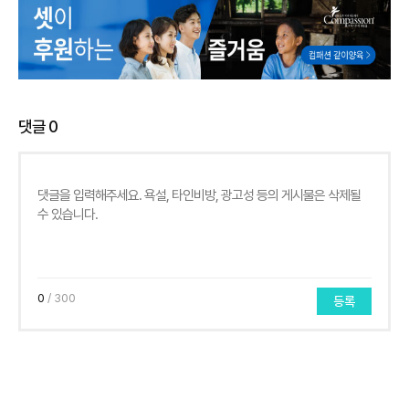
댓글
0
0
/ 300
등록