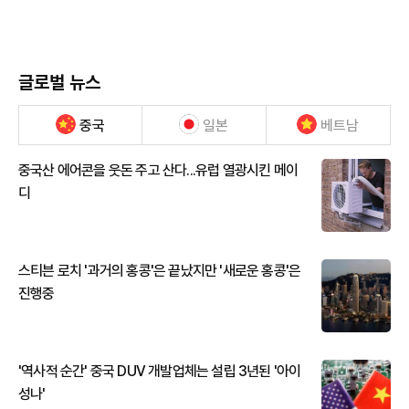
글로벌 뉴스
중국
일본
베트남
중국산 에어콘을 웃돈 주고 산다...유럽 열광시킨 메이
디
스티븐 로치 '과거의 홍콩'은 끝났지만 '새로운 홍콩'은
진행중
'역사적 순간' 중국 DUV 개발업체는 설립 3년된 '아이
성나'