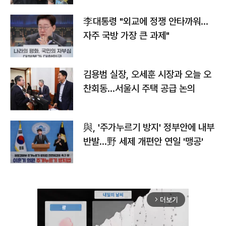
李대통령 "외교에 정쟁 안타까워…
자주 국방 가장 큰 과제"
김용범 실장, 오세훈 시장과 오늘 오
찬회동...서울시 주택 공급 논의
與, '주가누르기 방지' 정부안에 내부
반발…野 세제 개편안 연일 '맹공'
더보기
arrow_forward_ios