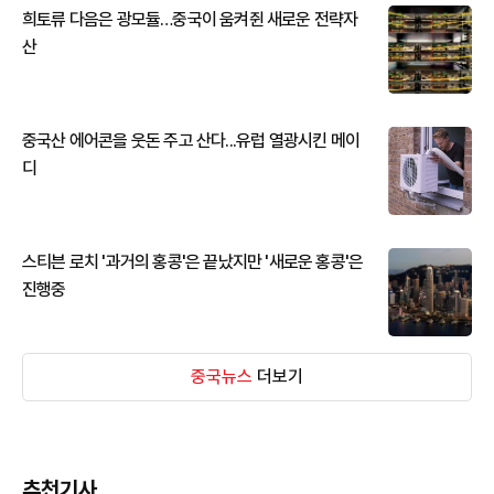
희토류 다음은 광모듈…중국이 움켜쥔 새로운 전략자
산
중국산 에어콘을 웃돈 주고 산다...유럽 열광시킨 메이
디
스티븐 로치 '과거의 홍콩'은 끝났지만 '새로운 홍콩'은
진행중
중국뉴스
더보기
추천기사