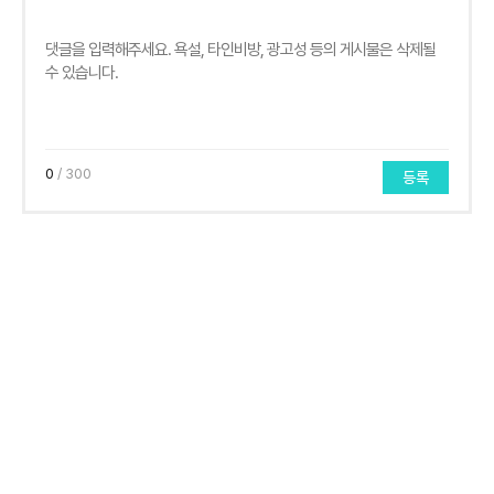
0
/ 300
등록