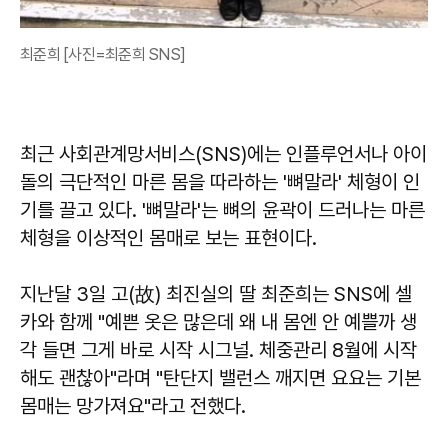
최준희 [사진=최준희 SNS]
최근 사회관계망서비스(SNS)에는 인플루언서나 아이
돌의 극단적인 마른 몸을 따라하는 '뼈말라' 체형이 인
기를 끌고 있다. '뼈말라'는 뼈의 윤곽이 드러나는 마른
체형을 이상적인 몸매로 보는 표현이다.
지난달 3일 고(故) 최진실의 딸 최준희는 SNS에 셀
카와 함께 "예쁜 옷은 많은데 왜 내 몸엔 안 예쁠까 생
각 들면 그게 바로 시작 시그널. 체중관리 8월에 시작
해도 괜찮아"라며 "탄단지 밸런스 깨지면 요요는 기본
몸매는 망가져요"라고 전했다.