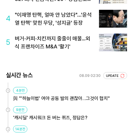
회 주목
"이재명 탄핵, 얼마 안 남았다"...'윤석
4
열 탄핵' 맞힌 무당, '성지글' 등장
버거·커피·치킨까지 줄줄이 매물…외
5
식 프랜차이즈 M&A '활기'
실시간 뉴스
08.09 02:30
UPDATE
4분전
與 "'하늘이법' 여야 공동 발의 괜찮아…그것이 협치"
9분전
'캐시딜' 캐시워크 돈 버는 퀴즈, 정답은?
14분전