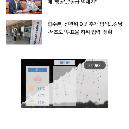
에 '맹공'…"공급 억제기"
합수본, 선관위 9곳 추가 압색…강남
·서초도 '투표율 허위 입력' 정황
더보기
arrow_forward_ios
Mute