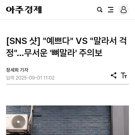
로
아
그
검
전
주
인
색
체
경
메
제
뉴
[SNS 샷] "예쁘다" VS "말라서 걱
정"…무서운 '뼈말라' 주의보
정세희 기자
공
텍
입력 2025-09-01 11:02
유
스
트
크
기