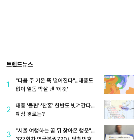
트렌드뉴스
"다음 주 기온 뚝 떨어진다"…태풍도
1
없이 열돔 박살 낸 '이것'
태풍 '돌핀'·'찬홈' 한반도 빗겨간다…
2
예상 경로는?
"서울 여행하는 꿈 뒤 찾아온 행운"…
3
327회차 연금복권720+ 당첨번호조