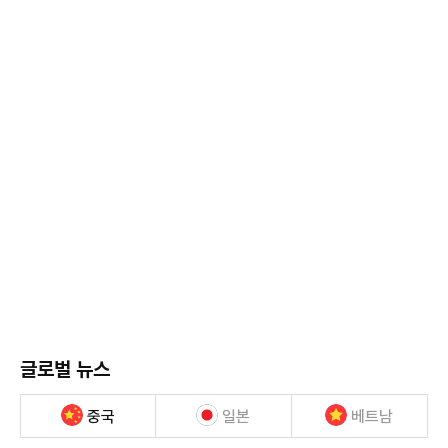
글로벌 뉴스
중국
일본
베트남