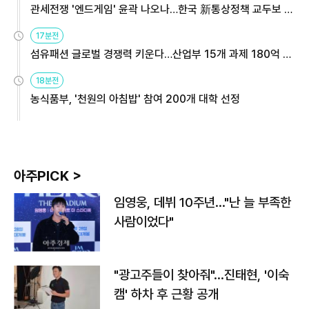
관세전쟁 '엔드게임' 윤곽 나오나…한국 新통상정책 교두보 활
용해야
17분전
섬유패션 글로벌 경쟁력 키운다…산업부 15개 과제 180억 지
원
18분전
농식품부, '천원의 아침밥' 참여 200개 대학 선정
아주PICK >
임영웅, 데뷔 10주년…"난 늘 부족한
사람이었다"
"광고주들이 찾아줘"…진태현, '이숙
캠' 하차 후 근황 공개