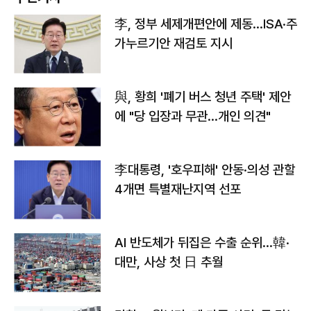
李, 정부 세제개편안에 제동…ISA·주
가누르기안 재검토 지시
與, 황희 '폐기 버스 청년 주택' 제안
에 "당 입장과 무관…개인 의견"
李대통령, '호우피해' 안동·의성 관할
4개면 특별재난지역 선포
AI 반도체가 뒤집은 수출 순위…韓·
대만, 사상 첫 日 추월