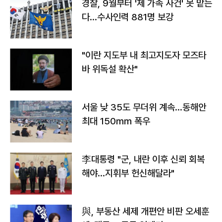
경찰, 9월부터 '제 가족 사건' 못 맡는
다…수사인력 881명 보강
"이란 지도부 내 최고지도자 모즈타
바 위독설 확산"
서울 낮 35도 무더위 계속…동해안
최대 150㎜ 폭우
李대통령 "군, 내란 이후 신뢰 회복
해야…지휘부 헌신해달라"
與, 부동산 세제 개편안 비판 오세훈