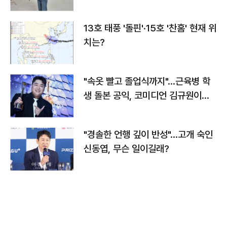
13호 태풍 '돌핀'·15호 '찬홈' 현재 위
치는?
"속옷 빨고 졸업식까지"…근육병 학
생 돌본 공익, 코미디언 김규원이었
다
"경솔한 언행 깊이 반성"…고개 숙인
신동엽, 무슨 일이길래?