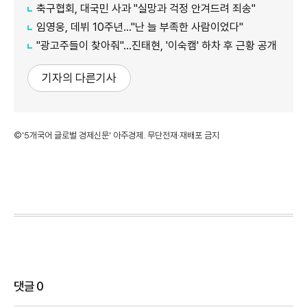
축구협회, 대국민 사과 "실망과 걱정 안겨드려 죄송"
임영웅, 데뷔 10주년…"난 늘 부족한 사람이었다"
"광고주들이 찾아줘"…진태현, '이숙캠' 하차 후 근황 공개
기자의 다른기사
©'5개국어 글로벌 경제신문' 아주경제. 무단전재·재배포 금지
댓글
0