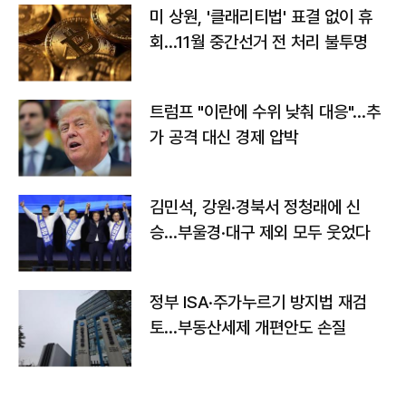
미 상원, '클래리티법' 표결 없이 휴
회…11월 중간선거 전 처리 불투명
트럼프 "이란에 수위 낮춰 대응"…추
가 공격 대신 경제 압박
김민석, 강원·경북서 정청래에 신
승…부울경·대구 제외 모두 웃었다
정부 ISA·주가누르기 방지법 재검
토…부동산세제 개편안도 손질