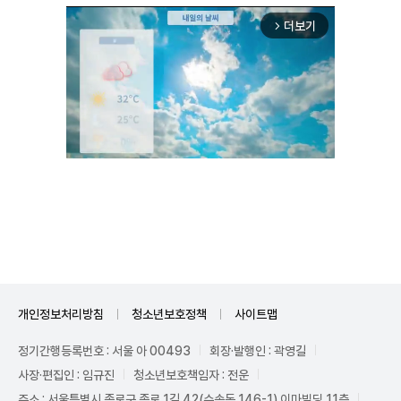
더보기
arrow_forward_ios
Unmute
개인정보처리방침
청소년보호정책
사이트맵
정기간행등록번호 : 서울 아 00493
회장·발행인 : 곽영길
사장·편집인 : 임규진
청소년보호책임자 : 전운
주소 : 서울특별시 종로구 종로 1길 42(수송동 146-1) 이마빌딩 11층