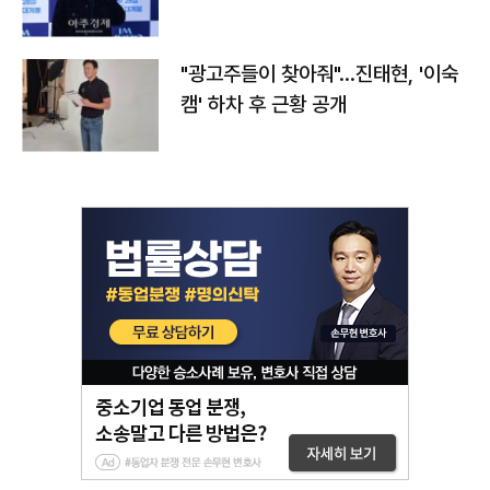
"광고주들이 찾아줘"…진태현, '이숙
캠' 하차 후 근황 공개