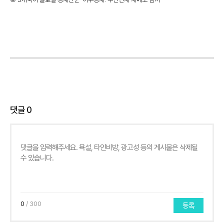
댓글
0
0
/ 300
등록