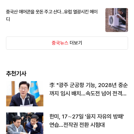
중국산 에어콘을 웃돈 주고 산다...유럽 열광시킨 메이
디
중국뉴스
더보기
추천기사
李 "광주 군공항 기능, 2028년 중순
까지 임시 배치…속도전 넘어 전격
전"
한미, 17∼27일 '을지 자유의 방패'
연습…전작권 전환 시험대