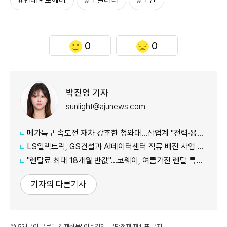
0
0
박진영 기자
sunlight@ajunews.com
메가특구 속도전 재차 강조한 청와대…산업계 "전력·용수 확보부터 시작해야"
LS일렉트릭, GS건설과 AI데이터센터 직류 배전 사업 협력
"렌탈료 최대 18개월 반값"…코웨이, 여름가전 렌탈 특별 이벤트 진
기자의 다른기사
©'5개국어 글로벌 경제신문' 아주경제. 무단전재·재배포 금지