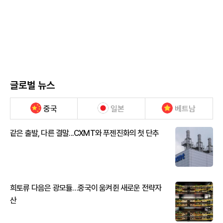
글로벌 뉴스
중국
일본
베트남
같은 출발, 다른 결말...CXMT와 푸젠진화의 첫 단추
희토류 다음은 광모듈…중국이 움켜쥔 새로운 전략자
산