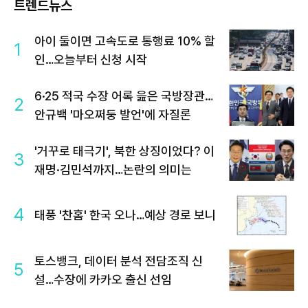
트렌드뉴스
아이 둘이면 고속도로 통행료 10% 할
1
인…오늘부터 신청 시작
6·25 적국 수장 어록 읊은 국방장관…
2
안규백 '마오쩌둥 발언'에 자질론
'거꾸로 태극기', 북한 상징이었다? 이
3
재명·김민석까지…논란의 의미는
4
태풍 '찬홈' 한국 오나…예상 경로 보니
토스뱅크, 데이터 분석 전담조직 신
5
설…수장에 카카오 출신 선임