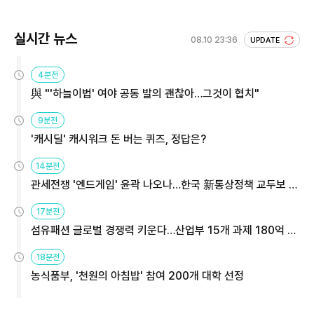
실시간 뉴스
08.10 23:36
UPDATE
4분전
與 "'하늘이법' 여야 공동 발의 괜찮아…그것이 협치"
9분전
'캐시딜' 캐시워크 돈 버는 퀴즈, 정답은?
14분전
관세전쟁 '엔드게임' 윤곽 나오나…한국 新통상정책 교두보 활
용해야
17분전
섬유패션 글로벌 경쟁력 키운다…산업부 15개 과제 180억 지
원
18분전
농식품부, '천원의 아침밥' 참여 200개 대학 선정