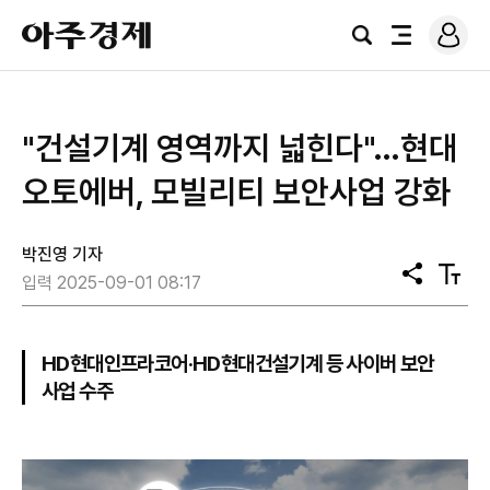
로
아
그
검
전
주
인
색
체
경
메
제
뉴
"건설기계 영역까지 넓힌다"…현대
오토에버, 모빌리티 보안사업 강화
박진영 기자
공
텍
입력 2025-09-01 08:17
유
스
트
크
기
HD현대인프라코어·HD현대건설기계 등 사이버 보안
사업 수주