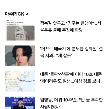
아주PICK >
광복절 앞두고 "김구는 빨갱이"…서
울우유 불매 주장에 황당
'거꾸로 태극기'에 분노한 김희철, 결
국 사과…"제 잘못"
태풍 '돌핀'·'찬홈'에 이어 16호 태풍
'페이러우'도 발생…예상 경로 보니
임영웅, 데뷔 10주년…"난 늘 부족한
사람이었다"