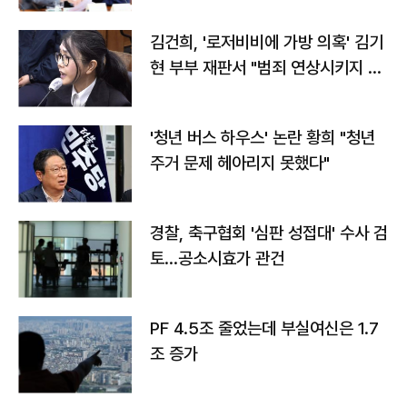
김건희, '로저비비에 가방 의혹' 김기
현 부부 재판서 "범죄 연상시키지 말
라"
'청년 버스 하우스' 논란 황희 "청년
주거 문제 헤아리지 못했다"
경찰, 축구협회 '심판 성접대' 수사 검
토…공소시효가 관건
PF 4.5조 줄었는데 부실여신은 1.7
조 증가