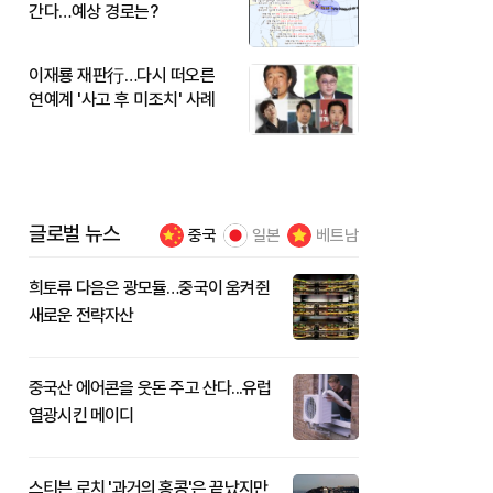
간다…예상 경로는?
이재룡 재판行…다시 떠오른
연예계 '사고 후 미조치' 사례
글로벌 뉴스
중국
일본
베트남
희토류 다음은 광모듈…중국이 움켜쥔
새로운 전략자산
중국산 에어콘을 웃돈 주고 산다...유럽
열광시킨 메이디
스티븐 로치 '과거의 홍콩'은 끝났지만