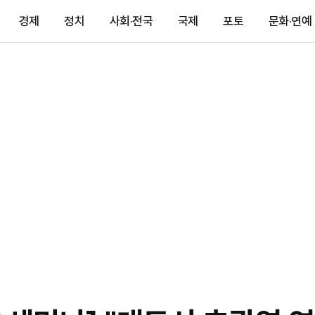
경제
정치
사회·전국
국제
포토
문화·연예