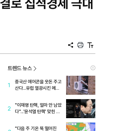
연결로 집적경제 극대
공
프
텍
유
린
스
트
트
크
기
트렌드 뉴스
중국산 에어콘을 웃돈 주고
1
산다...유럽 열광시킨 메이
디
"이재명 탄핵, 얼마 안 남았
2
다"...'윤석열 탄핵' 맞힌 무
당, '성지글' 등장
"다음 주 기온 뚝 떨어진