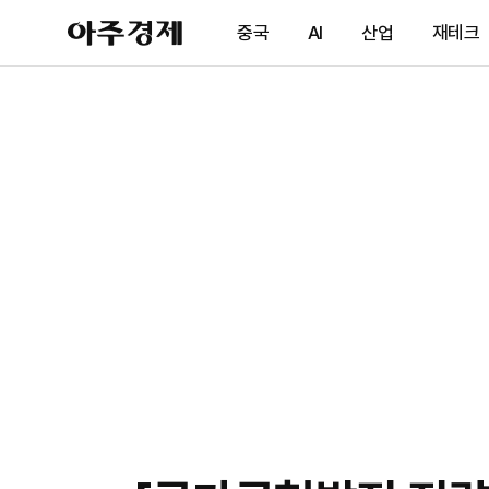
아
중국
AI
산업
재테크
주
경
제