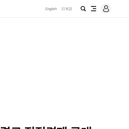
로
English
日本語
그
검
전
인
색
체
메
뉴