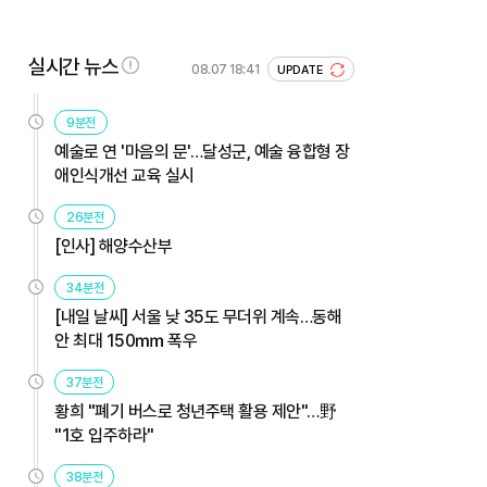
실시간 뉴스
08.07 18:41
UPDATE
9분전
예술로 연 '마음의 문'…달성군, 예술 융합형 장
애인식개선 교육 실시
26분전
[인사] 해양수산부
34분전
[내일 날씨] 서울 낮 35도 무더위 계속…동해
안 최대 150㎜ 폭우
37분전
황희 "폐기 버스로 청년주택 활용 제안"…野
"1호 입주하라"
38분전