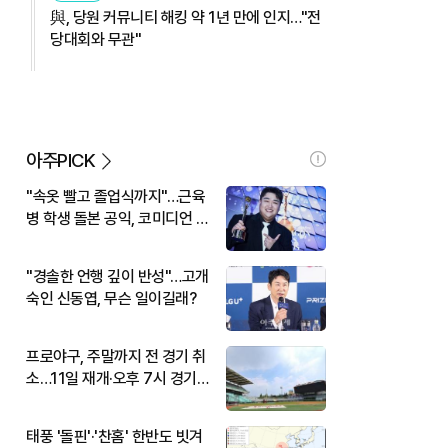
與, 당원 커뮤니티 해킹 약 1년 만에 인지…"전
당대회와 무관"
아주PICK
"속옷 빨고 졸업식까지"…근육
병 학생 돌본 공익, 코미디언 김
규원이었다
"경솔한 언행 깊이 반성"…고개
숙인 신동엽, 무슨 일이길래?
프로야구, 주말까지 전 경기 취
소…11일 재개·오후 7시 경기
시작
태풍 '돌핀'·'찬홈' 한반도 빗겨