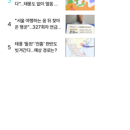
3
다"…태풍도 없이 열돔 박
살 낸 '이것'
"서울 여행하는 꿈 뒤 찾아
4
온 행운"…327회차 연금
복권720+ 당첨번호조회
주목
태풍 '돌핀'·'찬홈' 한반도
5
빗겨간다…예상 경로는?