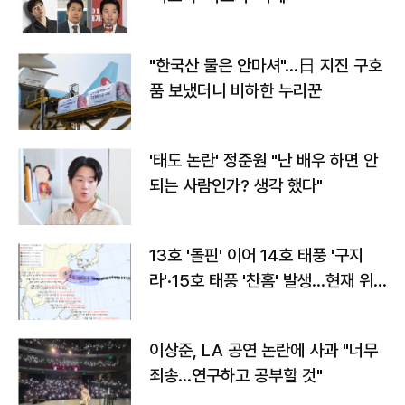
"한국산 물은 안마셔"…日 지진 구호
품 보냈더니 비하한 누리꾼
'태도 논란' 정준원 "난 배우 하면 안
되는 사람인가? 생각 했다"
13호 '돌핀' 이어 14호 태풍 '구지
라'·15호 태풍 '찬홈' 발생…현재 위
치와 이동경로는?
이상준, LA 공연 논란에 사과 "너무
죄송…연구하고 공부할 것"