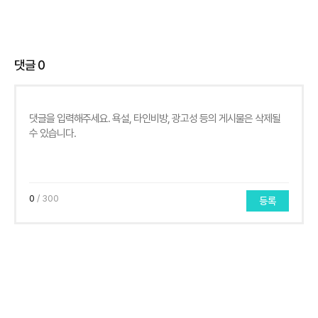
댓글
0
0
/ 300
등록