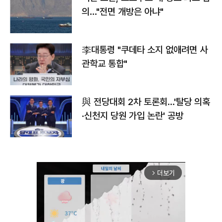
의…"전면 개방은 아냐"
李대통령 "쿠데타 소지 없애려면 사
관학교 통합"
與 전당대회 2차 토론회…'탈당 의혹
·신천지 당원 가입 논란' 공방
더보기
arrow_forward_ios