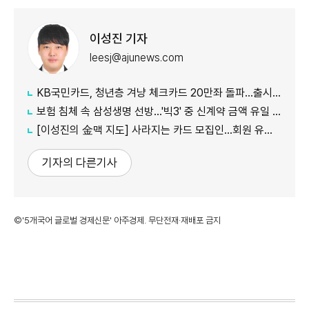
이성진 기자
leesj@ajunews.com
KB국민카드, 청년층 겨냥 체크카드 20만좌 돌파…출시 8개월만
보험 침체 속 삼성생명 선방…'빅3' 중 신계약 금액 유일 증가
[이성진의 金맥 지도] 사라지는 카드 모집인…회원 유치도 '디지털 전환'
기자의 다른기사
©'5개국어 글로벌 경제신문' 아주경제. 무단전재·재배포 금지