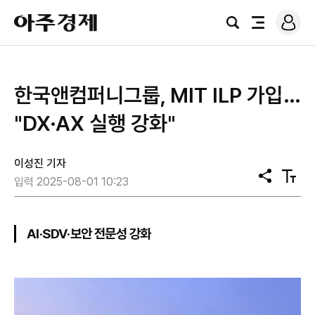
로
아
그
검
전
주
인
색
체
경
메
제
뉴
한국앤컴퍼니그룹, MIT ILP 가입…
"DX·AX 실행 강화"
이성진 기자
공
텍
입력 2025-08-01 10:23
유
스
트
크
기
AI·SDV·보안 전문성 강화