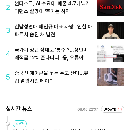
샌디스크, AI 수요에 '매출 4.7배'…가
2
이던스 실망에 '주가는 하락'
신남성연대 배인규 대표 사망…인천 아
3
파트서 숨진 채 발견
국가가 청년 상대로 '통수'?...청년미
4
래적금 12% 준다더니 "응, 오류야"
중국산 에어콘을 웃돈 주고 산다...유
5
럽 열광시킨 메이디
실시간 뉴스
08.06 22:37
UPDATE
4분전