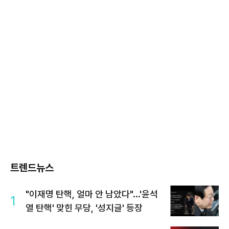
트렌드뉴스
"이재명 탄핵, 얼마 안 남았다"...'윤석
1
열 탄핵' 맞힌 무당, '성지글' 등장