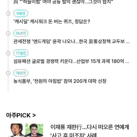
與 "'하늘이법' 여야 공동 발의 괜찮아…그것이 협치"
9분전
'캐시딜' 캐시워크 돈 버는 퀴즈, 정답은?
14분전
관세전쟁 '엔드게임' 윤곽 나오나…한국 新통상정책 교두보 활
용해야
17분전
섬유패션 글로벌 경쟁력 키운다…산업부 15개 과제 180억 지
원
18분전
농식품부, '천원의 아침밥' 참여 200개 대학 선정
아주PICK >
이재룡 재판行…다시 떠오른 연예계
'사고 후 미조치' 사례