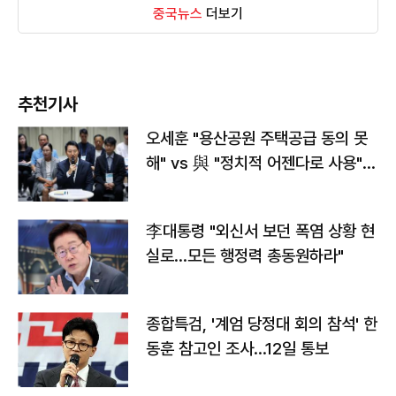
중국뉴스
더보기
추천기사
오세훈 "용산공원 주택공급 동의 못
해" vs 與 "정치적 어젠다로 사용"
맞불
李대통령 "외신서 보던 폭염 상황 현
실로…모든 행정력 총동원하라"
종합특검, '계엄 당정대 회의 참석' 한
동훈 참고인 조사...12일 통보