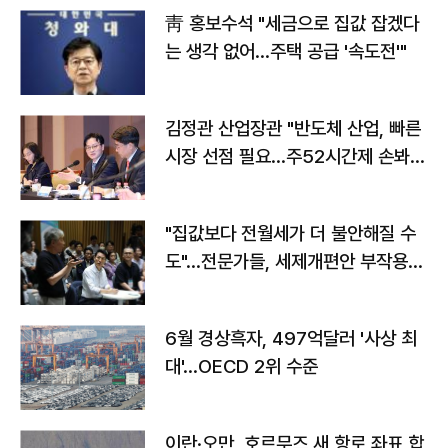
靑 홍보수석 "세금으로 집값 잡겠다
는 생각 없어…주택 공급 '속도전'"
김정관 산업장관 "반도체 산업, 빠른
시장 선점 필요…주52시간제 손봐
야"
"집값보다 전월세가 더 불안해질 수
도"…전문가들, 세제개편안 부작용
우려
6월 경상흑자, 497억달러 '사상 최
대'…OECD 2위 수준
이란·오만, 호르무즈 새 항로 좌표 합