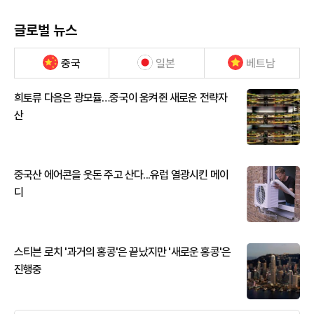
글로벌 뉴스
중국
일본
베트남
희토류 다음은 광모듈…중국이 움켜쥔 새로운 전략자
산
중국산 에어콘을 웃돈 주고 산다...유럽 열광시킨 메이
디
스티븐 로치 '과거의 홍콩'은 끝났지만 '새로운 홍콩'은
진행중