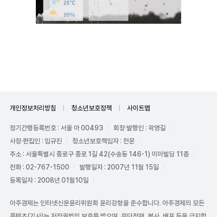
Unmute
개인정보처리방침
청소년보호정책
사이트맵
정기간행등록번호 : 서울 아 00493
회장·발행인 : 곽영길
사장·편집인 : 임규진
청소년보호책임자 : 전운
주소 : 서울특별시 종로구 종로 1길 42(수송동 146-1) 이마빌딩 11층
전화 : 02-767-1500
발행일자 : 2007년 11월 15일
등록일자 : 2008년 01월10일
아주경제는 인터넷신문윤리위원회 윤리강령을 준수합니다. 아주경제의 모든
콘텐츠(기사)는 저작권법의 보호를 받으며, 무단전재, 복사, 배포 등을 금지합