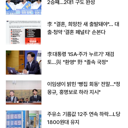
2승째…2대1 구도 완성
李 "결혼, 희망찬 새 출발돼야"… 대
출·청약 '결혼 페널티' 손본다
李대통령 'ISA·주가 누르기' 재검
토…與 "환영" 野 "졸속 국정"
이임생이 밝힌 '빵집 회동' 전말…"정
몽규, 홍명보로 하라 지시"
주유소 기름값 12주 연속 하락…L당
1800원대 유지