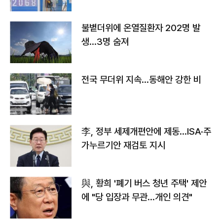
불볕더위에 온열질환자 202명 발
생…3명 숨져
전국 무더위 지속…동해안 강한 비
李, 정부 세제개편안에 제동…ISA·주
가누르기안 재검토 지시
與, 황희 '폐기 버스 청년 주택' 제안
에 "당 입장과 무관…개인 의견"