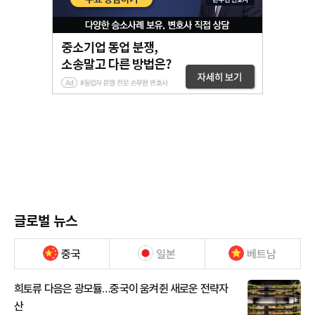
글로벌 뉴스
중국
일본
베트남
희토류 다음은 광모듈…중국이 움켜쥔 새로운 전략자
산