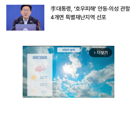
李대통령, '호우피해' 안동·의성 관할
4개면 특별재난지역 선포
더보기
arrow_forward_ios
Mute