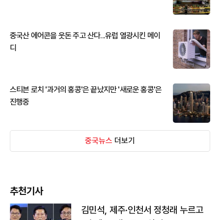
중국산 에어콘을 웃돈 주고 산다...유럽 열광시킨 메이
디
스티븐 로치 '과거의 홍콩'은 끝났지만 '새로운 홍콩'은
진행중
중국뉴스
더보기
추천기사
김민석, 제주·인천서 정청래 누르고