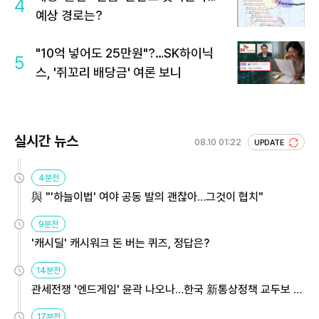
4
예상 경로는?
"10억 넣어도 25만원"?…SK하이닉
5
스, '쥐꼬리 배당금' 여론 보니
실시간 뉴스
08.10 01:22
UPDATE
4분전
與 "'하늘이법' 여야 공동 발의 괜찮아…그것이 협치"
9분전
'캐시딜' 캐시워크 돈 버는 퀴즈, 정답은?
14분전
관세전쟁 '엔드게임' 윤곽 나오나…한국 新통상정책 교두보 활
용해야
17분전