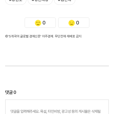
0
0
©'5개국어 글로벌 경제신문' 아주경제. 무단전재·재배포 금지
댓글
0