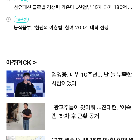
섬유패션 글로벌 경쟁력 키운다…산업부 15개 과제 180억 지
원
18분전
농식품부, '천원의 아침밥' 참여 200개 대학 선정
아주PICK >
임영웅, 데뷔 10주년…"난 늘 부족한
사람이었다"
"광고주들이 찾아줘"…진태현, '이숙
캠' 하차 후 근황 공개