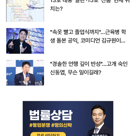
13호 태풍 '돌핀'·15호 '찬홈' 현재 위
치는?
"속옷 빨고 졸업식까지"…근육병 학
생 돌본 공익, 코미디언 김규원이었
다
"경솔한 언행 깊이 반성"…고개 숙인
신동엽, 무슨 일이길래?