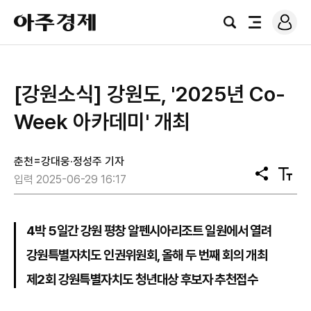
로
아
그
검
전
주
인
색
체
경
메
제
뉴
[강원소식] 강원도, '2025년 Co-
Week 아카데미' 개최
춘천=강대웅·정성주 기자
공
텍
입력 2025-06-29 16:17
유
스
트
크
기
4박 5일간 강원 평창 알펜시아리조트 일원에서 열려
강원특별자치도 인권위원회, 올해 두 번째 회의 개최
제2회 강원특별자치도 청년대상 후보자 추천접수