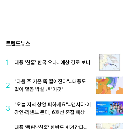
트렌드뉴스
1
태풍 '찬홈' 한국 오나…예상 경로 보니
"다음 주 기온 뚝 떨어진다"…태풍도
2
없이 열돔 박살 낸 '이것'
"오늘 저녁 상암 피하세요"…맨시티·이
3
강인·리센느 뜬다, 6호선 혼잡 예상
태풍 '돌핀'·'찬홈' 한반도 빗겨간다…