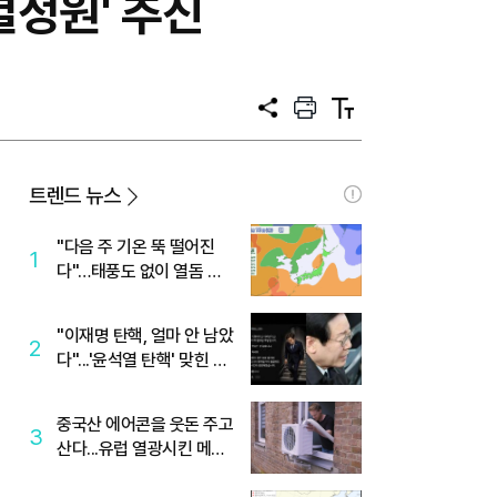
별정원' 추진
공
프
텍
유
린
스
트
트
크
기
트렌드 뉴스
"다음 주 기온 뚝 떨어진
1
다"…태풍도 없이 열돔 박
살 낸 '이것'
"이재명 탄핵, 얼마 안 남았
2
다"...'윤석열 탄핵' 맞힌 무
당, '성지글' 등장
중국산 에어콘을 웃돈 주고
3
산다...유럽 열광시킨 메이
디