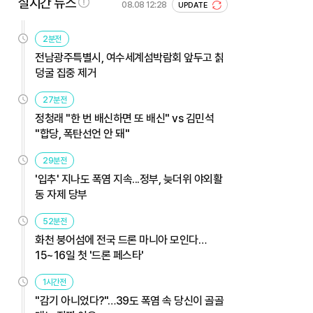
실시간 뉴스
08.08 12:28
UPDATE
2분전
전남광주특별시, 여수세계섬박람회 앞두고 칡
덩굴 집중 제거
27분전
정청래 "한 번 배신하면 또 배신" vs 김민석
"합당, 폭탄선언 안 돼"
29분전
'입추' 지나도 폭염 지속...정부, 늦더위 야외활
동 자제 당부
52분전
화천 붕어섬에 전국 드론 마니아 모인다…
15~16일 첫 '드론 페스타'
1시간전
"감기 아니었다?"…39도 폭염 속 당신이 골골