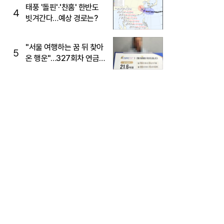
태풍 '돌핀'·'찬홈' 한반도
4
빗겨간다…예상 경로는?
"서울 여행하는 꿈 뒤 찾아
5
온 행운"…327회차 연금
복권720+ 당첨번호조회
주목