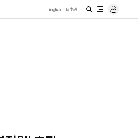
로
English
日本語
그
검
전
인
색
체
메
뉴