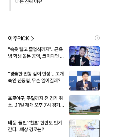
대는 진짜 이유
아주PICK
"속옷 빨고 졸업식까지"…근육
병 학생 돌본 공익, 코미디언 김
규원이었다
"경솔한 언행 깊이 반성"…고개
숙인 신동엽, 무슨 일이길래?
프로야구, 주말까지 전 경기 취
소…11일 재개·오후 7시 경기
시작
태풍 '돌핀'·'찬홈' 한반도 빗겨
간다…예상 경로는?