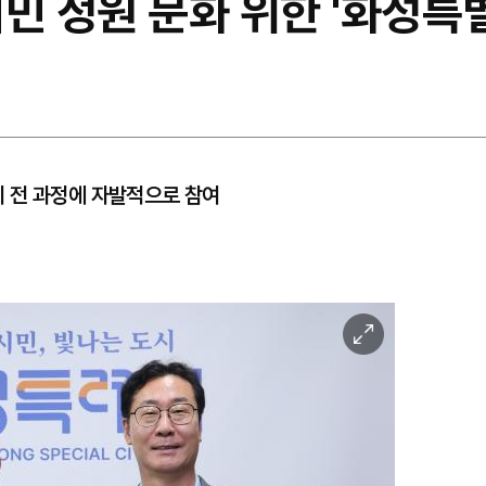
민 정원 문화 위한 '화성특
 전 과정에 자발적으로 참여
이
미
지
확
대