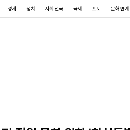
경제
정치
사회·전국
국제
포토
문화·연예