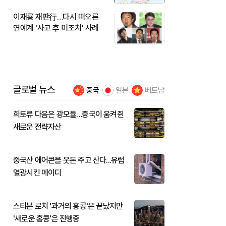
이재룡 재판行…다시 떠오른
연예계 '사고 후 미조치' 사례
글로벌 뉴스
중국
일본
베트남
희토류 다음은 광모듈…중국이 움켜쥔
새로운 전략자산
중국산 에어콘을 웃돈 주고 산다...유럽
열광시킨 메이디
스티븐 로치 '과거의 홍콩'은 끝났지만
'새로운 홍콩'은 진행중