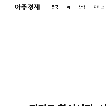
아
중국
AI
산업
재테크
주
경
제