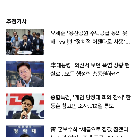
추천기사
오세훈 "용산공원 주택공급 동의 못
해" vs 與 "정치적 어젠다로 사용"
맞불
李대통령 "외신서 보던 폭염 상황 현
실로…모든 행정력 총동원하라"
종합특검, '계엄 당정대 회의 참석' 한
동훈 참고인 조사...12일 통보
靑 홍보수석 "세금으로 집값 잡겠다