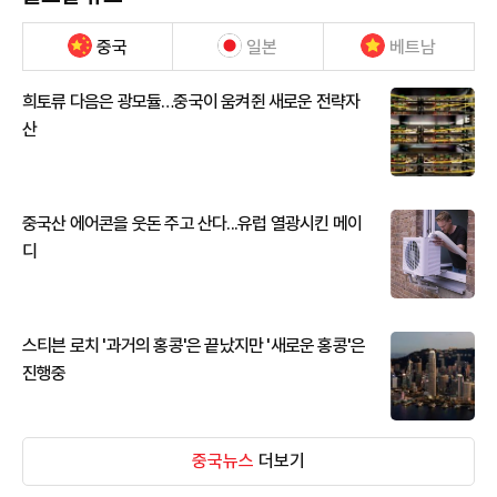
중국
일본
베트남
희토류 다음은 광모듈…중국이 움켜쥔 새로운 전략자
산
중국산 에어콘을 웃돈 주고 산다...유럽 열광시킨 메이
디
스티븐 로치 '과거의 홍콩'은 끝났지만 '새로운 홍콩'은
진행중
중국뉴스
더보기