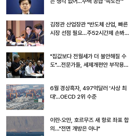
는 생각 없어…주택 공급 '속도전'"
김정관 산업장관 "반도체 산업, 빠른
시장 선점 필요…주52시간제 손봐
야"
"집값보다 전월세가 더 불안해질 수
도"…전문가들, 세제개편안 부작용
우려
6월 경상흑자, 497억달러 '사상 최
대'…OECD 2위 수준
이란·오만, 호르무즈 새 항로 좌표 합
의…"전면 개방은 아냐"