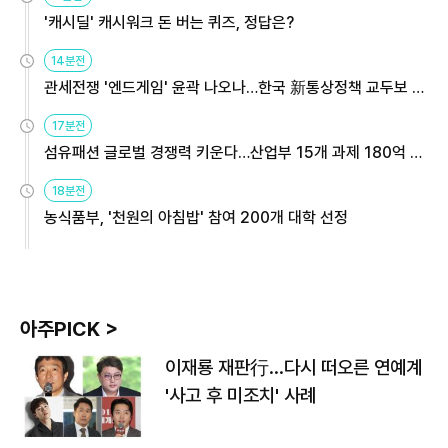
'캐시딜' 캐시워크 돈 버는 퀴즈, 정답은?
14분전
관세전쟁 '엔드게임' 윤곽 나오나…한국 新통상정책 교두보 활
용해야
17분전
섬유패션 글로벌 경쟁력 키운다…산업부 15개 과제 180억 지
원
18분전
농식품부, '천원의 아침밥' 참여 200개 대학 선정
아주PICK >
이재룡 재판行…다시 떠오른 연예계
'사고 후 미조치' 사례