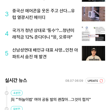
중국산 에어콘을 웃돈 주고 산다...유
3
럽 열광시킨 메이디
국가가 청년 상대로 '통수'?...청년미
4
래적금 12% 준다더니 "응, 오류야"
신남성연대 배인규 대표 사망…인천 아
5
파트서 숨진 채 발견
실시간 뉴스
08.07 06:09
UPDATE
4분전
與 "'하늘이법' 여야 공동 발의 괜찮아…그것이 협치"
9분전