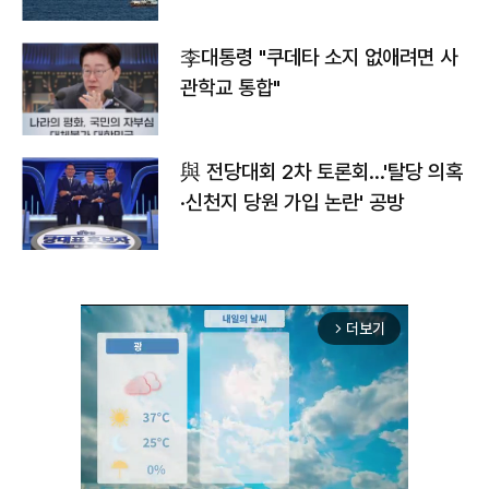
李대통령 "쿠데타 소지 없애려면 사
관학교 통합"
與 전당대회 2차 토론회…'탈당 의혹
·신천지 당원 가입 논란' 공방
더보기
arrow_forward_ios