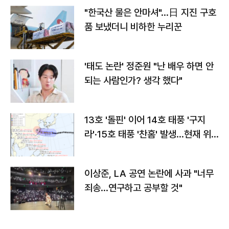
"한국산 물은 안마셔"…日 지진 구호
품 보냈더니 비하한 누리꾼
'태도 논란' 정준원 "난 배우 하면 안
되는 사람인가? 생각 했다"
13호 '돌핀' 이어 14호 태풍 '구지
라'·15호 태풍 '찬홈' 발생…현재 위
치와 이동경로는?
이상준, LA 공연 논란에 사과 "너무
죄송…연구하고 공부할 것"