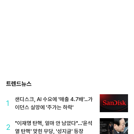
트렌드뉴스
샌디스크, AI 수요에 '매출 4.7배'…가
1
이던스 실망에 '주가는 하락'
"이재명 탄핵, 얼마 안 남았다"...'윤석
2
열 탄핵' 맞힌 무당, '성지글' 등장