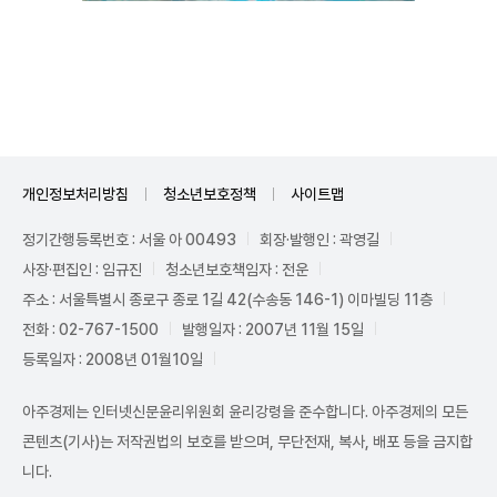
Unmute
개인정보처리방침
청소년보호정책
사이트맵
정기간행등록번호 : 서울 아 00493
회장·발행인 : 곽영길
사장·편집인 : 임규진
청소년보호책임자 : 전운
주소 : 서울특별시 종로구 종로 1길 42(수송동 146-1) 이마빌딩 11층
전화 : 02-767-1500
발행일자 : 2007년 11월 15일
등록일자 : 2008년 01월10일
아주경제는 인터넷신문윤리위원회 윤리강령을 준수합니다. 아주경제의 모든
콘텐츠(기사)는 저작권법의 보호를 받으며, 무단전재, 복사, 배포 등을 금지합
니다.