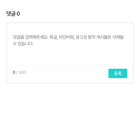
댓글
0
0
/ 300
등록