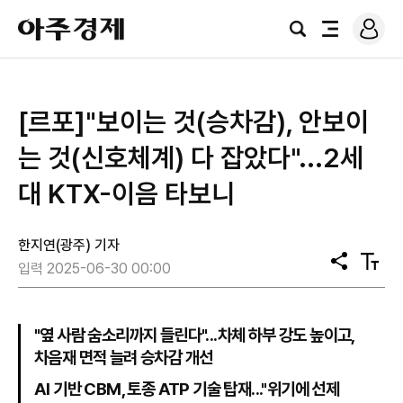
로
아
그
검
전
주
인
색
체
경
메
제
뉴
[르포]"보이는 것(승차감), 안보이
는 것(신호체계) 다 잡았다"...2세
대 KTX-이음 타보니
한지연(광주) 기자
공
텍
입력 2025-06-30 00:00
유
스
트
크
기
"옆 사람 숨소리까지 들린다"...차체 하부 강도 높이고,
차음재 면적 늘려 승차감 개선
AI 기반 CBM, 토종 ATP 기술 탑재..."위기에 선제