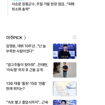
사순문 장흥군수, 주말 가뭄 현장 점검…"피해
최소화 총력"
아주PICK
임영웅, 데뷔 10주년…"난 늘
부족한 사람이었다"
"광고주들이 찾아줘"…진태현,
'이숙캠' 하차 후 근황 공개
13호 태풍 '돌핀'·15호 '찬홈'
현재 위치는?
"속옷 빨고 졸업식까지"…근육