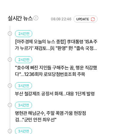
실시간 뉴스
08.08 22:46
UPDATE
2시간전
[아주경제 오늘의 뉴스 종합] 李대통령 'ISA·주
가 누르기' 재검토…與 "환영" 野 "졸속 국정"
外
2시간전
"호수에 빠진 지인들 구해주는 꿈, 행운 직감했
다"…1236회차 로또당첨번호조회 주목
3시간전
부산 철강제조 공장서 화재…대응 1단계 발령
3시간전
명현관 해남군수, 주말 폭염·가뭄 현장점
검…"군민 안전 최우선"
3시간전