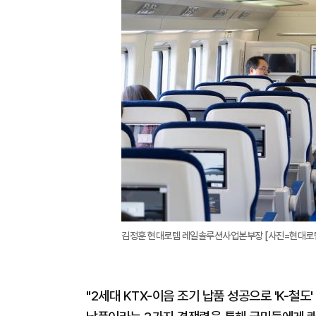
김정훈 현대로템 레일솔루션사업본부장 [사진=현대로
"2세대 KTX-이음 조기 납품 성공으로 'K-철도