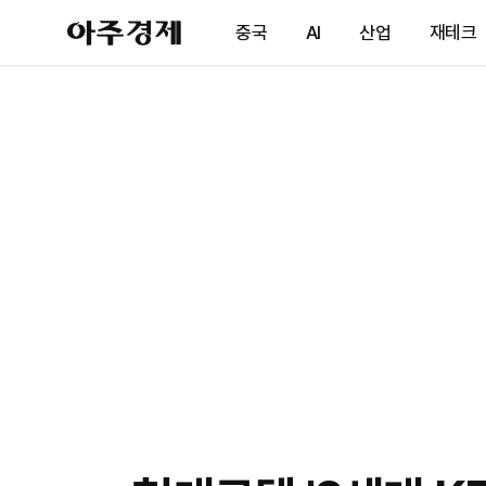
아
중국
AI
산업
재테크
주
경
제