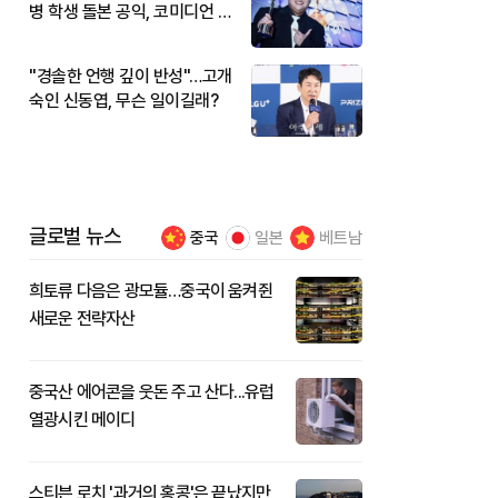
병 학생 돌본 공익, 코미디언 김
규원이었다
"경솔한 언행 깊이 반성"…고개
숙인 신동엽, 무슨 일이길래?
글로벌 뉴스
중국
일본
베트남
희토류 다음은 광모듈…중국이 움켜쥔
새로운 전략자산
중국산 에어콘을 웃돈 주고 산다...유럽
열광시킨 메이디
스티븐 로치 '과거의 홍콩'은 끝났지만