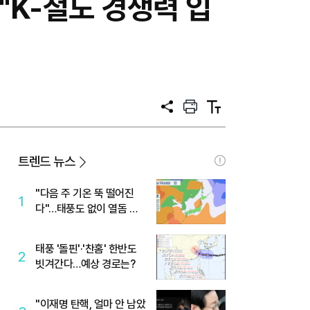
."K-철도 경쟁력 입
공
프
텍
유
린
스
트
트
크
기
트렌드 뉴스
"다음 주 기온 뚝 떨어진
1
다"…태풍도 없이 열돔 박
살 낸 '이것'
태풍 '돌핀'·'찬홈' 한반도
2
빗겨간다…예상 경로는?
"이재명 탄핵, 얼마 안 남았