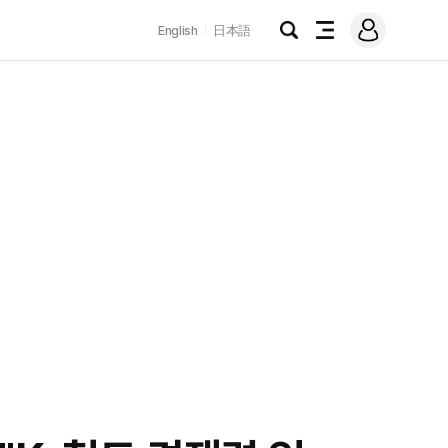
로
English
日本語
그
검
전
인
색
체
메
뉴