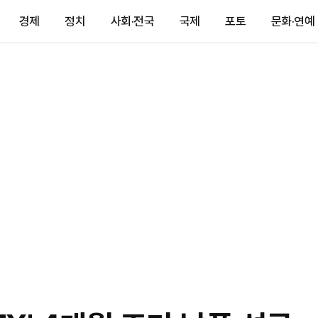
경제
정치
사회·전국
국제
포토
문화·연예