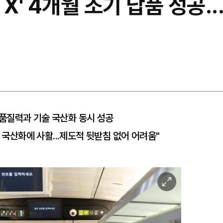
X' 4개월 조기 납품 성공..
..품질력과 기술 국산화 동시 성공
력 국산화에 사활...제도적 뒷받침 없어 어려움"
이
미
지