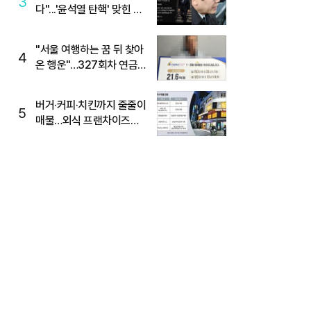
3
다"...'윤석열 탄핵' 맞힌 무
당, '성지글' 등장
"서울 여행하는 꿈 뒤 찾아
4
온 행운"…327회차 연금
복권720+ 당첨번호조회
주목
버거·커피·치킨까지 줄줄이
5
매물…외식 프랜차이즈
M&A '활기'