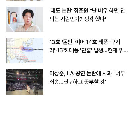
'태도 논란' 정준원 "난 배우 하면 안
되는 사람인가? 생각 했다"
13호 '돌핀' 이어 14호 태풍 '구지
라'·15호 태풍 '찬홈' 발생…현재 위
치와 이동경로는?
이상준, LA 공연 논란에 사과 "너무
죄송…연구하고 공부할 것"