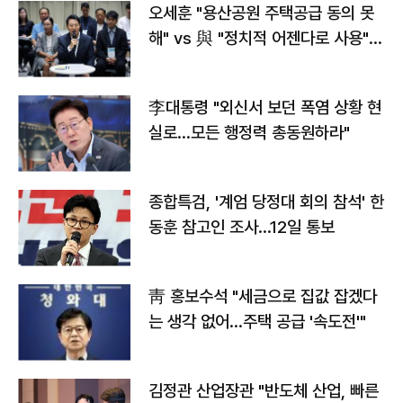
오세훈 "용산공원 주택공급 동의 못
해" vs 與 "정치적 어젠다로 사용"
맞불
李대통령 "외신서 보던 폭염 상황 현
실로…모든 행정력 총동원하라"
종합특검, '계엄 당정대 회의 참석' 한
동훈 참고인 조사...12일 통보
靑 홍보수석 "세금으로 집값 잡겠다
는 생각 없어…주택 공급 '속도전'"
김정관 산업장관 "반도체 산업, 빠른