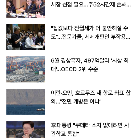
시장 선점 필요…주52시간제 손봐
야"
"집값보다 전월세가 더 불안해질 수
도"…전문가들, 세제개편안 부작용
우려
6월 경상흑자, 497억달러 '사상 최
대'…OECD 2위 수준
이란·오만, 호르무즈 새 항로 좌표 합
의…"전면 개방은 아냐"
李대통령 "쿠데타 소지 없애려면 사
관학교 통합"