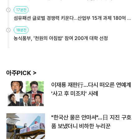
용해야
17분전
섬유패션 글로벌 경쟁력 키운다…산업부 15개 과제 180억 지
원
18분전
농식품부, '천원의 아침밥' 참여 200개 대학 선정
아주PICK >
이재룡 재판行…다시 떠오른 연예계
'사고 후 미조치' 사례
"한국산 물은 안마셔"…日 지진 구호
품 보냈더니 비하한 누리꾼