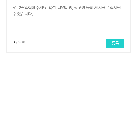
0
/ 300
등록