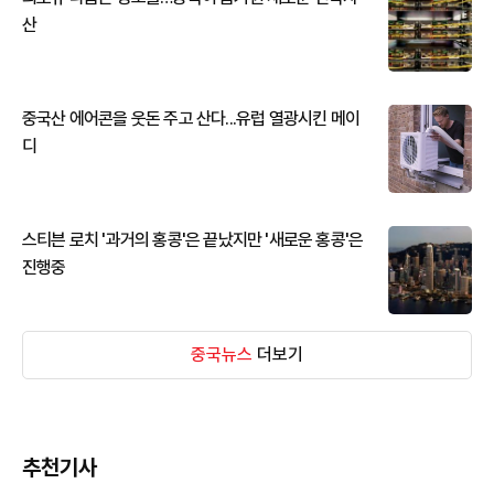
산
중국산 에어콘을 웃돈 주고 산다...유럽 열광시킨 메이
디
스티븐 로치 '과거의 홍콩'은 끝났지만 '새로운 홍콩'은
진행중
중국뉴스
더보기
추천기사