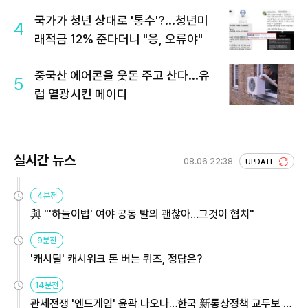
국가가 청년 상대로 '통수'?...청년미
4
래적금 12% 준다더니 "응, 오류야"
중국산 에어콘을 웃돈 주고 산다...유
5
럽 열광시킨 메이디
실시간 뉴스
08.06 22:38
UPDATE
4분전
與 "'하늘이법' 여야 공동 발의 괜찮아…그것이 협치"
9분전
'캐시딜' 캐시워크 돈 버는 퀴즈, 정답은?
14분전
관세전쟁 '엔드게임' 윤곽 나오나…한국 新통상정책 교두보 활