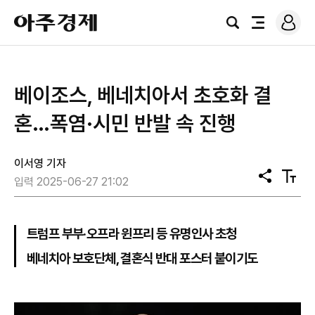
로
아
그
검
전
주
인
색
체
경
메
제
뉴
베이조스, 베네치아서 초호화 결
혼…폭염·시민 반발 속 진행
이서영 기자
공
텍
입력 2025-06-27 21:02
유
스
트
크
기
트럼프 부부·오프라 윈프리 등 유명인사 초청
베네치아 보호단체, 결혼식 반대 포스터 붙이기도