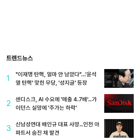
트렌드뉴스
"이재명 탄핵, 얼마 안 남았다"...'윤석
1
열 탄핵' 맞힌 무당, '성지글' 등장
샌디스크, AI 수요에 '매출 4.7배'…가
2
이던스 실망에 '주가는 하락'
신남성연대 배인규 대표 사망…인천 아
3
파트서 숨진 채 발견