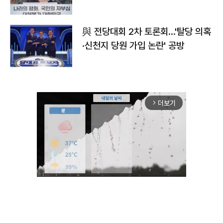
與 전당대회 2차 토론회…'탈당 의혹
·신천지 당원 가입 논란' 공방
더보기
arrow_forward_ios
Unmute