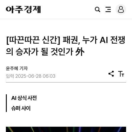
로
아
그
검
전
주
인
색
체
경
메
제
뉴
[따끈따끈 신간] 패권, 누가 AI 전쟁
의 승자가 될 것인가 外
윤주혜 기자
공
텍
입력 2025-06-28 06:03
유
스
트
크
기
AI 상식 사전
슈퍼 샤이