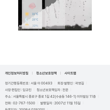
Unmute
개인정보처리방침
청소년보호정책
사이트맵
정기간행등록번호 : 서울 아 00493
회장·발행인 : 곽영길
사장·편집인 : 임규진
청소년보호책임자 : 전운
주소 : 서울특별시 종로구 종로 1길 42(수송동 146-1) 이마빌딩 11층
전화 : 02-767-1500
발행일자 : 2007년 11월 15일
등록일자 : 2008년 01월10일