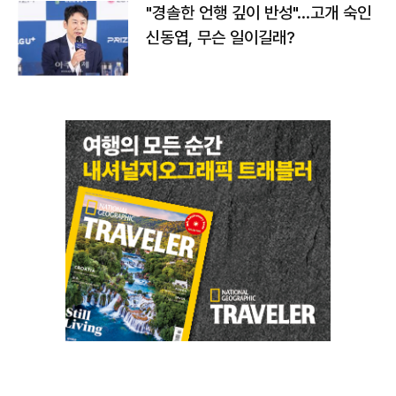
"경솔한 언행 깊이 반성"…고개 숙인
신동엽, 무슨 일이길래?