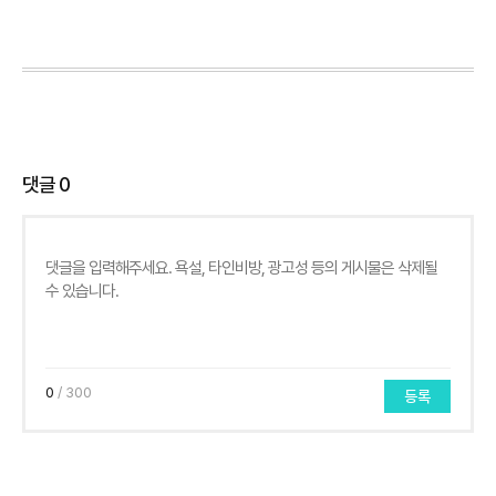
댓글
0
0
/ 300
등록