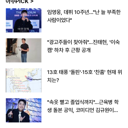
아주PICK >
임영웅, 데뷔 10주년…"난 늘 부족한
사람이었다"
"광고주들이 찾아줘"…진태현, '이숙
캠' 하차 후 근황 공개
13호 태풍 '돌핀'·15호 '찬홈' 현재 위
치는?
"속옷 빨고 졸업식까지"…근육병 학
생 돌본 공익, 코미디언 김규원이었
다