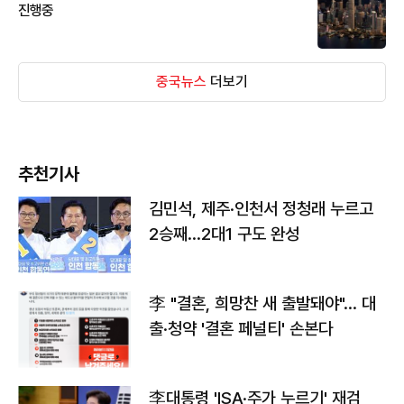
진행중
중국뉴스
더보기
추천기사
김민석, 제주·인천서 정청래 누르고
2승째…2대1 구도 완성
李 "결혼, 희망찬 새 출발돼야"… 대
출·청약 '결혼 페널티' 손본다
李대통령 'ISA·주가 누르기' 재검