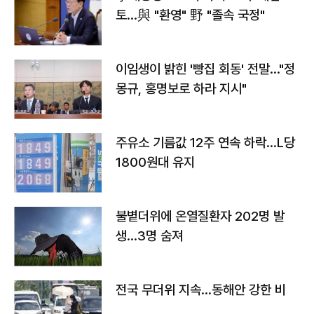
토…與 "환영" 野 "졸속 국정"
이임생이 밝힌 '빵집 회동' 전말…"정
몽규, 홍명보로 하라 지시"
주유소 기름값 12주 연속 하락…L당
1800원대 유지
불볕더위에 온열질환자 202명 발
생…3명 숨져
전국 무더위 지속…동해안 강한 비