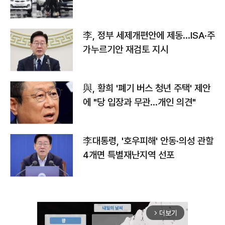
李, 정부 세제개편안에 제동…ISA·주
가누르기안 재검토 지시
與, 황희 '폐기 버스 청년 주택' 제안
에 "당 입장과 무관…개인 의견"
李대통령, '호우피해' 안동·의성 관할
4개면 특별재난지역 선포
더보기
arrow_forward_ios