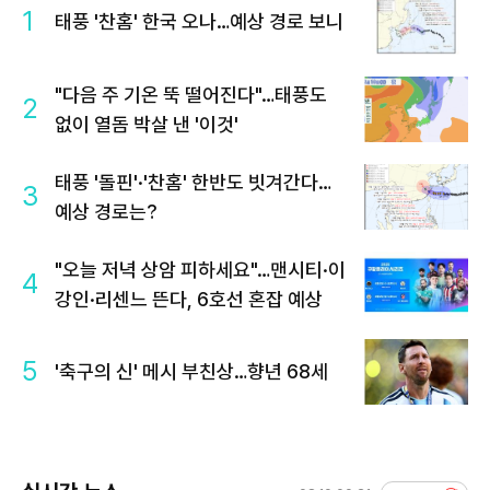
1
태풍 '찬홈' 한국 오나…예상 경로 보니
"다음 주 기온 뚝 떨어진다"…태풍도
2
없이 열돔 박살 낸 '이것'
태풍 '돌핀'·'찬홈' 한반도 빗겨간다…
3
예상 경로는?
"오늘 저녁 상암 피하세요"…맨시티·이
4
강인·리센느 뜬다, 6호선 혼잡 예상
5
'축구의 신' 메시 부친상…향년 68세