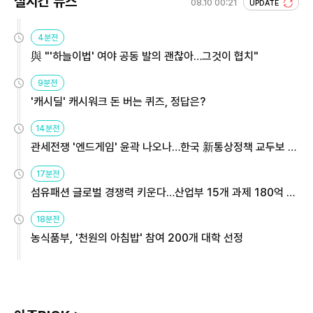
실시간 뉴스
08.10 00:21
UPDATE
4분전
與 "'하늘이법' 여야 공동 발의 괜찮아…그것이 협치"
9분전
'캐시딜' 캐시워크 돈 버는 퀴즈, 정답은?
14분전
관세전쟁 '엔드게임' 윤곽 나오나…한국 新통상정책 교두보 활
용해야
17분전
섬유패션 글로벌 경쟁력 키운다…산업부 15개 과제 180억 지
원
18분전
농식품부, '천원의 아침밥' 참여 200개 대학 선정