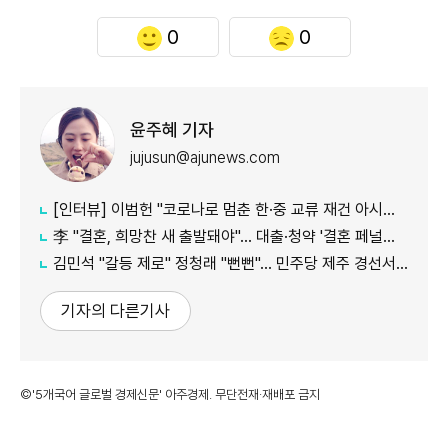
0
0
윤주혜 기자
jujusun@ajunews.com
[인터뷰] 이범헌 "코로나로 멈춘 한·중 교류 재건 아시아 특화 문화 사업 펼칠 것"
李 "결혼, 희망찬 새 출발돼야"… 대출·청약 '결혼 페널티' 손본다
김민석 "갈등 제로" 정청래 "뻔뻔"… 민주당 제주 경선서 격돌
기자의 다른기사
©'5개국어 글로벌 경제신문' 아주경제. 무단전재·재배포 금지