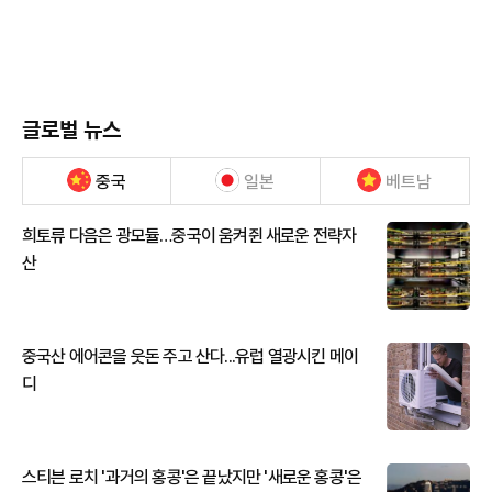
글로벌 뉴스
중국
일본
베트남
희토류 다음은 광모듈…중국이 움켜쥔 새로운 전략자
산
중국산 에어콘을 웃돈 주고 산다...유럽 열광시킨 메이
디
스티븐 로치 '과거의 홍콩'은 끝났지만 '새로운 홍콩'은