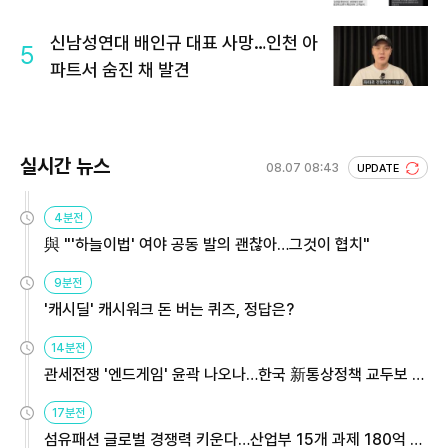
신남성연대 배인규 대표 사망…인천 아
5
파트서 숨진 채 발견
실시간 뉴스
08.07 08:43
UPDATE
4분전
與 "'하늘이법' 여야 공동 발의 괜찮아…그것이 협치"
9분전
'캐시딜' 캐시워크 돈 버는 퀴즈, 정답은?
14분전
관세전쟁 '엔드게임' 윤곽 나오나…한국 新통상정책 교두보 활
용해야
17분전
섬유패션 글로벌 경쟁력 키운다…산업부 15개 과제 180억 지