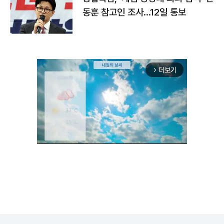
동훈 참고인 조사...12일 통보
더보기
arrow_forward_ios
Unmute