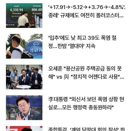
'+17.91→-5.12→+3.76→-4.8%'…'
종레' 규제에도 여전히 롤러코스터
타는 코스피
'입추'에도 낮 최고 39도 폭염 절
정…한밤 '열대야' 지속
오세훈 "용산공원 주택공급 동의 못
해" vs 與 "정치적 어젠다로 사용"
맞불
李대통령 "외신서 보던 폭염 상황 현
실로…모든 행정력 총동원하라"
종합특검, '계엄 당정대 회의 참석' 한