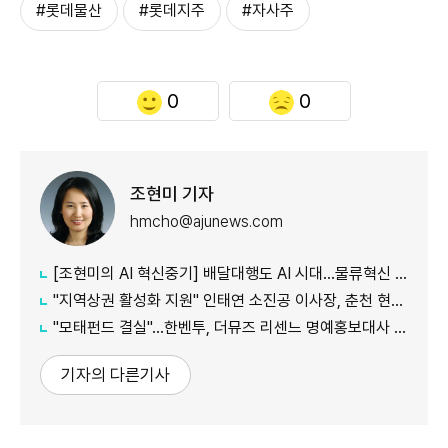
#롯데물산
#롯데지주
#자사주
0
0
조현미 기자
hmcho@ajunews.com
[조현미의 AI 혁신중기] 배달대행도 AI 시대…물류혁신 선도하는 부릉
"지역상권 활성화 지원" 인태연 소진공 이사장, 춘천 현장방문
"모태펀드 결실"…한벤투, 더뮤즈 리센느 명예홍보대사 임명
기자의 다른기사