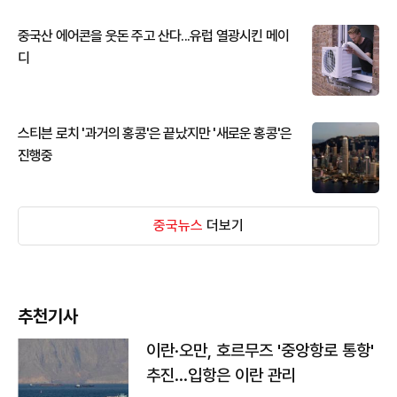
중국산 에어콘을 웃돈 주고 산다...유럽 열광시킨 메이
디
스티븐 로치 '과거의 홍콩'은 끝났지만 '새로운 홍콩'은
진행중
중국뉴스
더보기
추천기사
이란·오만, 호르무즈 '중앙항로 통항'
추진…입항은 이란 관리