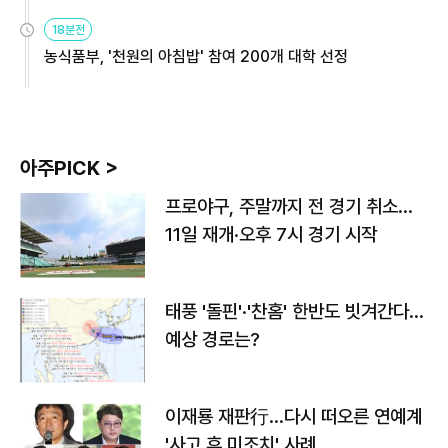
원
18분전
농식품부, '천원의 아침밥' 참여 200개 대학 선정
아주PICK >
프로야구, 주말까지 전 경기 취소…
11일 재개·오후 7시 경기 시작
태풍 '돌핀'·'찬홈' 한반도 빗겨간다…
예상 경로는?
이재룡 재판行…다시 떠오른 연예계
'사고 후 미조치' 사례