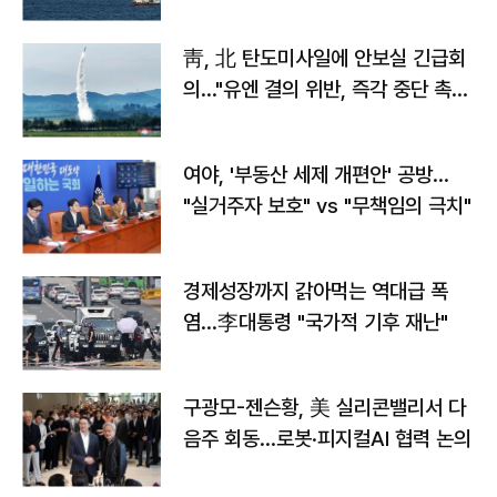
靑, 北 탄도미사일에 안보실 긴급회
의…"유엔 결의 위반, 즉각 중단 촉
구"
여야, '부동산 세제 개편안' 공방…
"실거주자 보호" vs "무책임의 극치"
경제성장까지 갉아먹는 역대급 폭
염…李대통령 "국가적 기후 재난"
구광모-젠슨황, 美 실리콘밸리서 다
음주 회동…로봇·피지컬AI 협력 논의