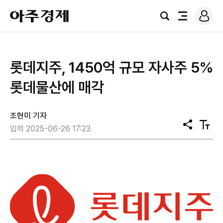
로
아
그
검
전
주
인
색
체
경
메
제
뉴
롯데지주, 1450억 규모 자사주 5%
롯데물산에 매각
조현미 기자
공
텍
입력 2025-06-26 17:23
유
스
트
크
기