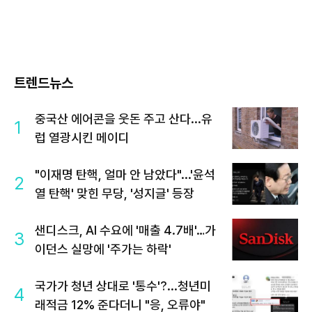
트렌드뉴스
중국산 에어콘을 웃돈 주고 산다...유
1
럽 열광시킨 메이디
"이재명 탄핵, 얼마 안 남았다"...'윤석
2
열 탄핵' 맞힌 무당, '성지글' 등장
샌디스크, AI 수요에 '매출 4.7배'…가
3
이던스 실망에 '주가는 하락'
국가가 청년 상대로 '통수'?...청년미
4
래적금 12% 준다더니 "응, 오류야"