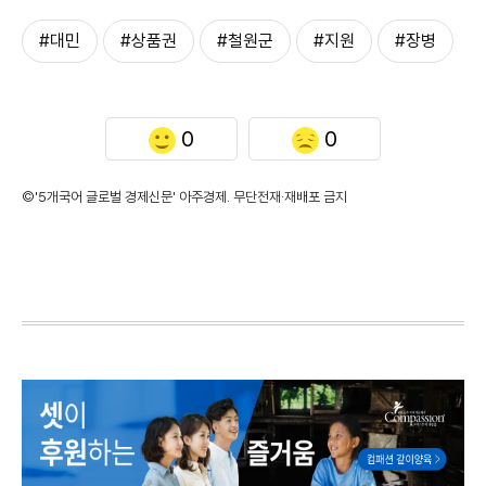
#대민
#상품권
#철원군
#지원
#장병
0
0
©'5개국어 글로벌 경제신문' 아주경제. 무단전재·재배포 금지