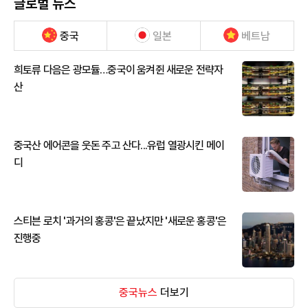
글로벌 뉴스
중국
일본
베트남
희토류 다음은 광모듈…중국이 움켜쥔 새로운 전략자
산
중국산 에어콘을 웃돈 주고 산다...유럽 열광시킨 메이
디
스티븐 로치 '과거의 홍콩'은 끝났지만 '새로운 홍콩'은
진행중
중국뉴스
더보기