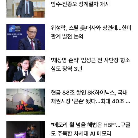
범수·진종오 징계절차 개시
위성락, 스틸 美대사와 상견례…한미
관계 발전 논의
'채상병 순직' 임성근 전 사단장 항소
심도 징역 3년
현금 88조 쌓인 SK하이닉스, 국내
채권시장 '큰손' 됐다…최대 40조 투
자
"메모리 월 넘을 해법은 HBF"…구글
도 주목한 차세대 AI 메모리