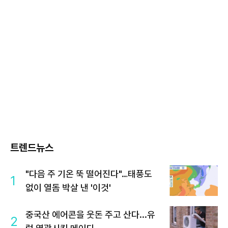
트렌드뉴스
"다음 주 기온 뚝 떨어진다"…태풍도
1
없이 열돔 박살 낸 '이것'
중국산 에어콘을 웃돈 주고 산다...유
2