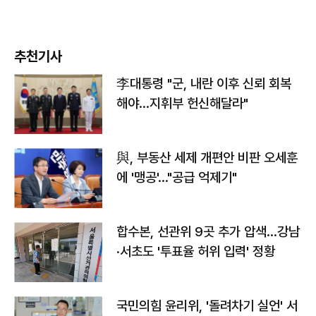
추천기사
李대통령 "군, 내란 이후 신뢰 회복
해야…지휘부 헌신해달라"
與, 부동산 세제 개편안 비판 오세훈
에 '맹공'…"공급 억제기"
합수본, 선관위 9곳 추가 압색…강남
·서초도 '투표율 허위 입력' 정황
국민의힘 윤리위, '돌려차기 실언' 서