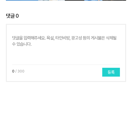
댓글
0
0
/ 300
등록