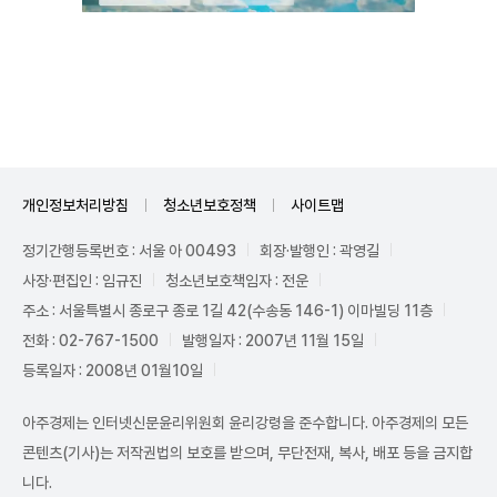
Unmute
개인정보처리방침
청소년보호정책
사이트맵
정기간행등록번호 : 서울 아 00493
회장·발행인 : 곽영길
사장·편집인 : 임규진
청소년보호책임자 : 전운
주소 : 서울특별시 종로구 종로 1길 42(수송동 146-1) 이마빌딩 11층
전화 : 02-767-1500
발행일자 : 2007년 11월 15일
등록일자 : 2008년 01월10일
아주경제는 인터넷신문윤리위원회 윤리강령을 준수합니다. 아주경제의 모든
콘텐츠(기사)는 저작권법의 보호를 받으며, 무단전재, 복사, 배포 등을 금지합
니다.