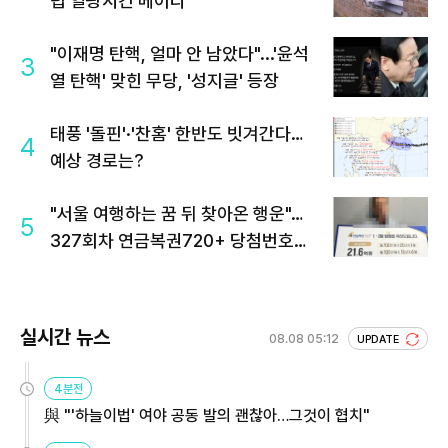
럽 열광시킨 메이디
"이재명 탄핵, 얼마 안 남았다"...'윤석
3
열 탄핵' 맞힌 무당, '성지글' 등장
태풍 '돌핀'·'찬홈' 한반도 빗겨간다…
4
예상 경로는?
"서울 여행하는 꿈 뒤 찾아온 행운"…
5
327회차 연금복권720+ 당첨번호조
회 주목
실시간 뉴스
08.08 05:12
UPDATE
4분전
與 "'하늘이법' 여야 공동 발의 괜찮아…그것이 협치"