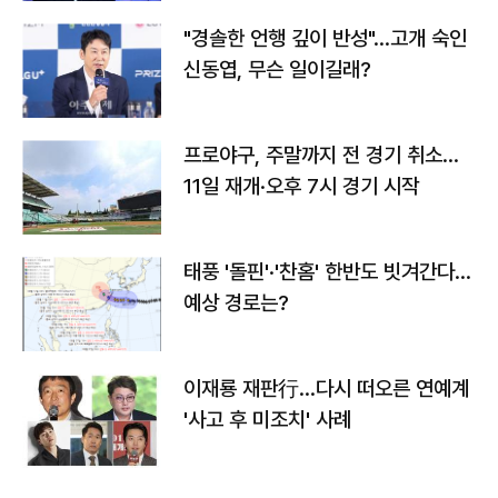
"경솔한 언행 깊이 반성"…고개 숙인
신동엽, 무슨 일이길래?
프로야구, 주말까지 전 경기 취소…
11일 재개·오후 7시 경기 시작
태풍 '돌핀'·'찬홈' 한반도 빗겨간다…
예상 경로는?
이재룡 재판行…다시 떠오른 연예계
'사고 후 미조치' 사례