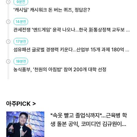
9분전
'캐시딜' 캐시워크 돈 버는 퀴즈, 정답은?
14분전
관세전쟁 '엔드게임' 윤곽 나오나…한국 新통상정책 교두보 활
용해야
17분전
섬유패션 글로벌 경쟁력 키운다…산업부 15개 과제 180억 지
원
18분전
농식품부, '천원의 아침밥' 참여 200개 대학 선정
아주PICK >
"속옷 빨고 졸업식까지"…근육병 학
생 돌본 공익, 코미디언 김규원이었
다