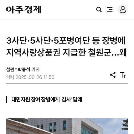
로
아
그
검
전
주
인
색
체
경
메
제
뉴
3사단·5사단·5포병여단 등 장병에
지역사랑상품권 지급한 철원군...왜
철원=박종석 기자
공
텍
입력 2025-06-26 11:50
유
스
트
크
기
대민지원 참여 장병에게 '감사' 답례