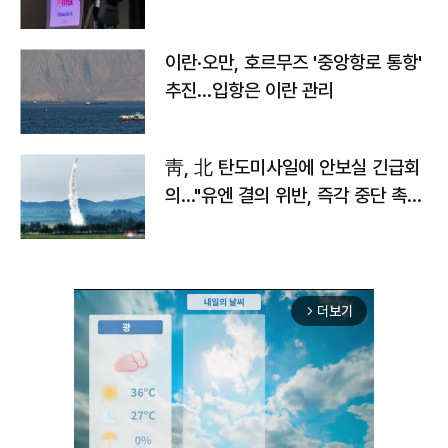
이란·오만, 호르무즈 '중앙항로 통항'
추진…입항은 이란 관리
靑, 北 탄도미사일에 안보실 긴급회
의…"유엔 결의 위반, 즉각 중단 촉
구"
더보기
arrow_forward_ios