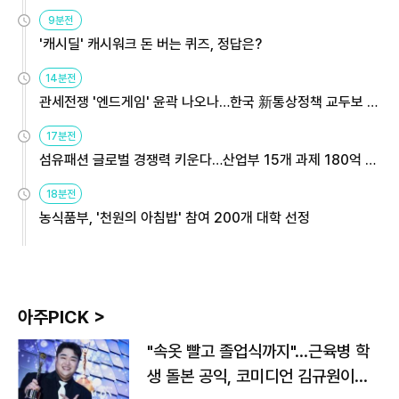
9분전
'캐시딜' 캐시워크 돈 버는 퀴즈, 정답은?
14분전
관세전쟁 '엔드게임' 윤곽 나오나…한국 新통상정책 교두보 활
용해야
17분전
섬유패션 글로벌 경쟁력 키운다…산업부 15개 과제 180억 지
원
18분전
농식품부, '천원의 아침밥' 참여 200개 대학 선정
아주PICK >
"속옷 빨고 졸업식까지"…근육병 학
생 돌본 공익, 코미디언 김규원이었