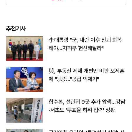
추천기사
李대통령 "군, 내란 이후 신뢰 회복
해야…지휘부 헌신해달라"
與, 부동산 세제 개편안 비판 오세훈
에 '맹공'…"공급 억제기"
합수본, 선관위 9곳 추가 압색…강남
·서초도 '투표율 허위 입력' 정황