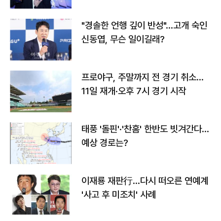
다
"경솔한 언행 깊이 반성"…고개 숙인
신동엽, 무슨 일이길래?
프로야구, 주말까지 전 경기 취소…
11일 재개·오후 7시 경기 시작
태풍 '돌핀'·'찬홈' 한반도 빗겨간다…
예상 경로는?
이재룡 재판行…다시 떠오른 연예계
'사고 후 미조치' 사례