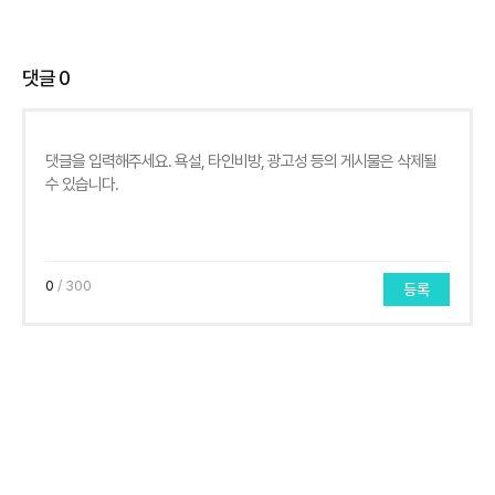
댓글
0
0
/ 300
등록