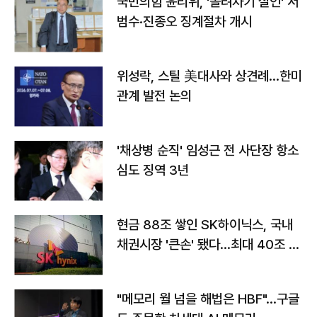
국민의힘 윤리위, '돌려차기 실언' 서
범수·진종오 징계절차 개시
위성락, 스틸 美대사와 상견례…한미
관계 발전 논의
'채상병 순직' 임성근 전 사단장 항소
심도 징역 3년
현금 88조 쌓인 SK하이닉스, 국내
채권시장 '큰손' 됐다…최대 40조 투
자
"메모리 월 넘을 해법은 HBF"…구글