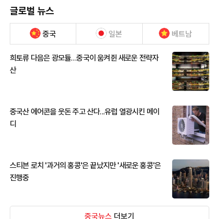
글로벌 뉴스
중국
일본
베트남
희토류 다음은 광모듈…중국이 움켜쥔 새로운 전략자
산
중국산 에어콘을 웃돈 주고 산다...유럽 열광시킨 메이
디
스티븐 로치 '과거의 홍콩'은 끝났지만 '새로운 홍콩'은
진행중
중국뉴스
더보기