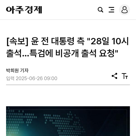
로
아
그
검
전
주
인
색
체
경
메
제
뉴
[속보] 윤 전 대통령 측 "28일 10시
출석…특검에 비공개 출석 요청"
박희원 기자
공
텍
입력 2025-06-26 09:00
유
스
트
크
기