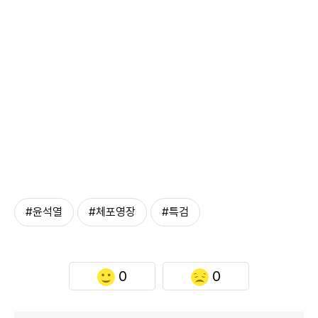
#윤석열
#체포영장
#특검
0
0