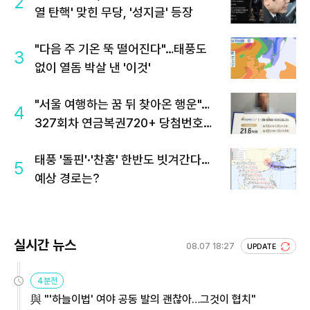
2
열 탄핵' 맞힌 무당, '성지글' 등장
"다음 주 기온 뚝 떨어진다"…태풍도
3
없이 열돔 박살 낸 '이것'
"서울 여행하는 꿈 뒤 찾아온 행운"…
4
327회차 연금복권720+ 당첨번호조
회 주목
태풍 '돌핀'·'찬홈' 한반도 빗겨간다…
5
예상 경로는?
실시간 뉴스
08.07 18:27
UPDATE
4분전
與 "'하늘이법' 여야 공동 발의 괜찮아…그것이 협치"