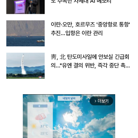
도 주목한 차세대 AI 메모리
이란·오만, 호르무즈 '중앙항로 통항'
추진…입항은 이란 관리
靑, 北 탄도미사일에 안보실 긴급회
의…"유엔 결의 위반, 즉각 중단 촉
구"
더보기
arrow_forward_ios